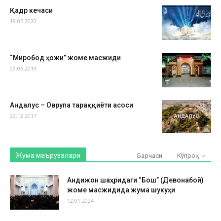
Қадр кечаси
19.05.2020
“Миробод ҳожи” жоме масжиди
09.06.2019
Андалус – Оврупа тараққиёти асоси
29.12.2017
Жума маърузалари
Барчаси
Кўпроқ
Андижон шаҳридаги “Бош” (Девонабой)
жоме масжидида жума шукуҳи
12.01.2024