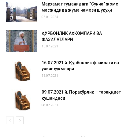
Мархамат туманидаги “Сунна” жоме
масжидида жума намози шукуҳи
05.01.2024
ҚУРБОНЛИК АҲКОМЛАРИ ВА
ФАЗИЛАТЛАРИ
16.07.2021
16.07.2021 й. Қурбонлик фазилати ва
унинг ҳукмлари
15.07.2021
09.07.2021 й. Порахўрлик – тараққиёт
кушандаси
08.07.2021