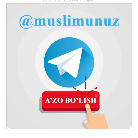
Бизни телеграмда кузатиб боринг