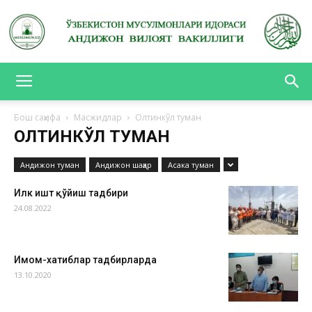
АНДИЖОН
Бош саҳифа
Масжидлар
Олтинкўл туман
ОЛТИНКЎЛ ТУМАН
ВИЛОЯТ
Андижон туман
Андижон шаҳар
Асака туман
Илк ғишт қўйиш тадбири
ВАКИЛЛИГИ
24.08.2022
Имом-хатиблар тадбирларда
13.10.2020