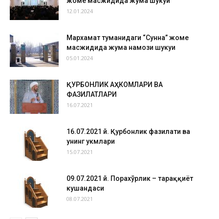
жоме масжидида жума шукуҳи
12.01.2024
Мархамат туманидаги “Сунна” жоме
масжидида жума намози шукуҳи
05.01.2024
ҚУРБОНЛИК АҲКОМЛАРИ ВА
ФАЗИЛАТЛАРИ
16.07.2021
16.07.2021 й. Қурбонлик фазилати ва
унинг ҳукмлари
15.07.2021
09.07.2021 й. Порахўрлик – тараққиёт
кушандаси
08.07.2021