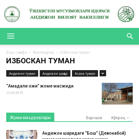
АНДИЖОН
Бош саҳифа
Масжидлар
Избоскан туман
ИЗБОСКАН ТУМАН
ВИЛОЯТ
Андижон туман
Андижон шаҳар
Асака туман
“Аҳмадали ҳожи” жоме масжиди
ВАКИЛЛИГИ
13.04.2019
Жума маърузалари
Барчаси
Кўпроқ
Андижон шаҳридаги “Бош” (Девонабой)