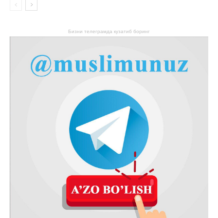
Бизни телеграмда кузатиб боринг