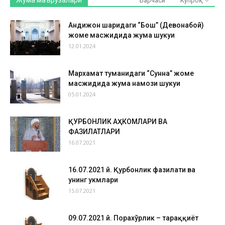
Жума маърузалари
Барчаси
Кўпроқ
Андижон шаҳридаги “Бош” (Девонабой)
жоме масжидида жума шукуҳи
12.01.2024
Мархамат туманидаги “Сунна” жоме
масжидида жума намози шукуҳи
05.01.2024
ҚУРБОНЛИК АҲКОМЛАРИ ВА
ФАЗИЛАТЛАРИ
16.07.2021
16.07.2021 й. Қурбонлик фазилати ва
унинг ҳукмлари
15.07.2021
09.07.2021 й. Порахўрлик – тараққиёт