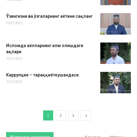
Ўзингизни ва ўзгаларнинг ҳаётини сақланг
15.07.2021
Исломда аёлларнинг илм олишдаги
ҳақлари
12.07.2021
Каррупция – тараққиёткушандаси.
12.07.2021
1
2
3