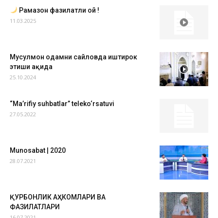
Рамазон фазилатли ой !
11.03.2025
Мусулмон одамни сайловда иштирок
этиши ҳақида
25.10.2024
“Ma’rifiy suhbatlar” teleko‘rsatuvi
27.05.2022
Munosabat | 2020
28.07.2021
ҚУРБОНЛИК АҲКОМЛАРИ ВА
ФАЗИЛАТЛАРИ
16.07.2021