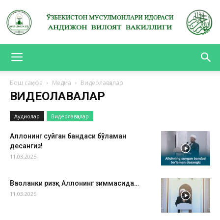
АНДИЖОН
Бош саҳифа
Медиа
Видеолавҳалар
ВИДЕОЛАВҲАЛАР
ВИЛОЯТ
Аудиолар
Видеолавҳалар
Аллоҳнинг суйган бандаси бўламан
десангиз!
ВАКИЛЛИГИ
11.03.2025
Ваҳоланки ризқ Аллоҳнинг зиммасида…
11.03.2025