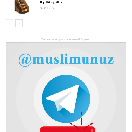
кушандаси
08.07.2021
Бизни телеграмда кузатиб боринг