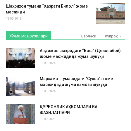
Шаҳрихон тумани “Ҳазрати Билол” жоме
масжиди
18.03.2019
Жума маърузалари
Барчаси
Кўпроқ
Андижон шаҳридаги “Бош” (Девонабой)
жоме масжидида жума шукуҳи
12.01.2024
Мархамат туманидаги “Сунна” жоме
масжидида жума намози шукуҳи
05.01.2024
ҚУРБОНЛИК АҲКОМЛАРИ ВА
ФАЗИЛАТЛАРИ
16.07.2021