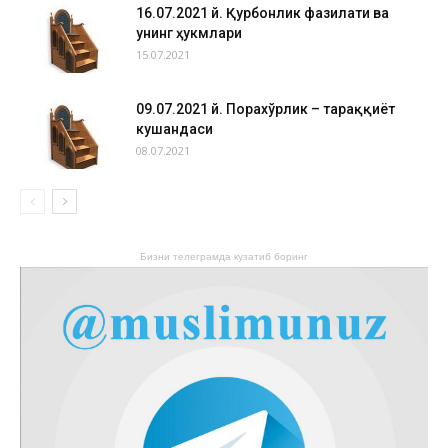
16.07.2021 й. Қурбонлик фазилати ва
унинг ҳукмлари
15.07.2021
09.07.2021 й. Порахўрлик – тараққиёт
кушандаси
08.07.2021
Бизни телеграмда кузатиб боринг