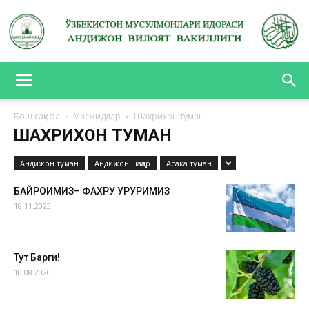
АНДИЖОН
Бош саҳифа
Масжидлар
Шахрихон туман
ШАХРИХОН ТУМАН
ВИЛОЯТ
Андижон туман
Андижон шаҳар
Асака туман
БАЙРОҒИМИЗ– ФАХРУ ҒУРУРИМИЗ
ВАКИЛЛИГИ
18.11.2023
Тут Барги!
10.08.2020