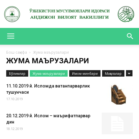
АНДИЖОН
Бош саҳифа
Жума маърузалари
ЖУМА МАЪРУЗАЛАРИ
ВИЛОЯТ
Бўлимлар
Жума маърузалари
Имом минбари
Мақолалар
11.10.2019 й. Исломда ватанпарварлик
тушунчаси
ВАКИЛЛИГИ
17.10.2019
20.12.2019 й. Ислом – маърифатпарвар
дин
18.12.2019