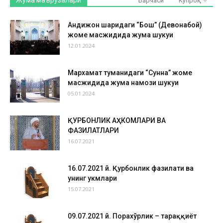
Жума маърузалари
Барчаси
Кўпроқ
Андижон шаҳридаги “Бош” (Девонабой)
жоме масжидида жума шукуҳи
12.01.2024
Мархамат туманидаги “Сунна” жоме
масжидида жума намози шукуҳи
05.01.2024
ҚУРБОНЛИК АҲКОМЛАРИ ВА
ФАЗИЛАТЛАРИ
16.07.2021
16.07.2021 й. Қурбонлик фазилати ва
унинг ҳукмлари
15.07.2021
09.07.2021 й. Порахўрлик – тараққиёт