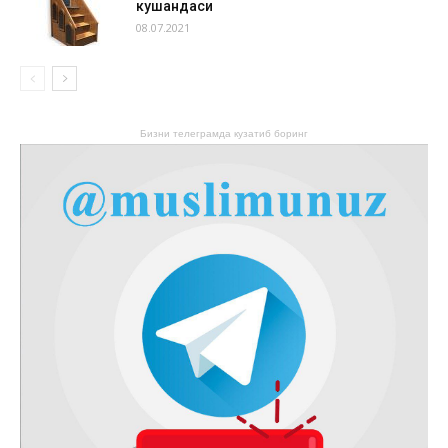
кушандаси
08.07.2021
Бизни телеграмда кузатиб боринг