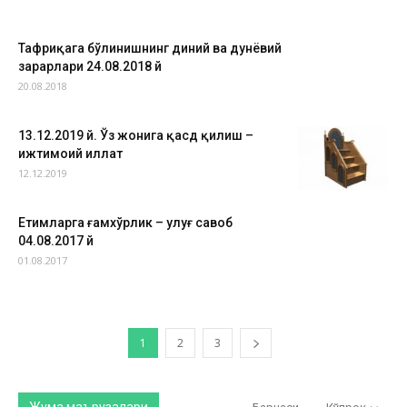
Тафриқага бўлинишнинг диний ва дунёвий
зарарлари 24.08.2018 й
20.08.2018
13.12.2019 й. Ўз жонига қасд қилиш –
ижтимоий иллат
12.12.2019
Етимларга ғамхўрлик – улуғ савоб
04.08.2017 й
01.08.2017
1
2
3