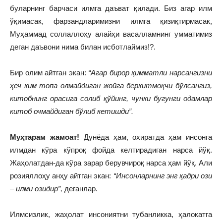
буларнинг барчаси илмга даъват қилади. Биз агар илм
ўқимасак, фарзандларимизни илмга қизиқтирмасак,
Муҳаммад соллаллоҳу алайҳи васалламнинг умматимиз
деган даъвони нима билан исботлаймиз!?.
Бир олим айтган экан:
“Агар бирор қимматли нарсангизни
ҳеч ким топа олмайдиган жойга беркитмоқчи бўлсангиз,
китобнинг орасига солиб қўйинг, чунки бугунги одамлар
китоб очмайдиган бўлиб кетишди”.
Муҳтарам жамоат!
Дунёда ҳам, охиратда ҳам инсонга
илмдан кўра кўпроқ фойда келтирадиган нарса йўқ.
Жаҳолатдан-да кўра зарар берувчироқ нарса ҳам йўқ. Али
розияллоҳу анҳу айтган экан:
“Инсонларнинг энг қадри ози
– илми озидир”,
деганлар.
Илмсизлик, жаҳолат инсониятни тубанликка, ҳалокатга