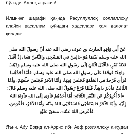
бўлади. Аллоҳ асрасин!
Илмнинг шарафи ҳақида Расуллуллоҳ соллаллоҳу
алайҳи васаллам қуйидаги ҳадсилари ҳам далолат
қилади:
عَنْ أَبِي وَاقِدٍ الحارث بن عوف رضي الله عنه أنَّ رسولَ الله صلى
الله عليه وسلم بَيْنَمَا هُوَ جَالِسٌ في المَسْجِدِ، والنَّاسُ مَعَهُ، إذْ أقْبَلَ
ثَلاثَةُ نَفَرٍ، فأقْبَلَ اثْنَانِ إِلَى رسُولِ اللهِ صلى الله عليه وسلم وَذَهَبَ
واحِدٌ؛ فَوَقَفَا عَلَى رسولِ الله صلى الله عليه وسلم. فأمَّا أحَدُهُما
فَرَأَى فُرْجةً في الحَلْقَةِ فَجَلَسَ فِيهَا، وَأمَّا الآخرُ فَجَلَسَ خَلْفَهُمْ، وأمَّا
الثَّالثُ فأدْبَرَ ذاهِباً. فَلَمَّا فَرَغَ رَسُولُ الله صلى الله عليه وسلم قَالَ:
«ألا أُخْبِرُكُمْ عَنِ النَّفَرِ الثَّلاَثَةِ: أَمَّا أَحَدُهُمْ فَأوَى إِلَى اللهِ فآوَاهُ اللهُ
إِلَيْهِ. وَأمَّا الآخَرُ فاسْتَحْيَى فَاسْتَحْيَى اللهُ مِنْهُ، وأمّا الآخَرُ، فَأعْرَضَ،
متفقٌ عَلَيْهِ
».
فَأَعْرَضَ اللهُ عَنْهُ
.
Яъни, Абу Воқид ал-Ҳорис ибн Авф розияллоҳу анҳудан