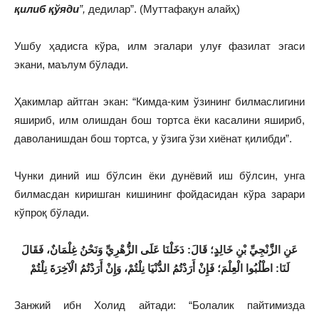
қилиб қўяди
”,
дедилар”. (Муттафақун алайҳ)
Ушбу ҳадисга кўра, илм эгалари улуғ фазилат эгаси
экани, маълум бўлади.
Ҳакимлар айтган экан: “Кимда-ким ўзининг билмаслигини
яшириб, илм олишдан бош тортса ёки касалини яшириб,
даволанишдан бош тортса, у ўзига ўзи хиёнат қилибди”.
Чунки диний иш бўлсин ёки дунёвий иш бўлсин, унга
билмасдан киришган кишининг фойдасидан кўра зарари
кўпроқ бўлади.
عَنِ الزَّنْجِيِّ بْنِ خَالِدٍ؛ قَالَ: دَخَلْنَا عَلَى الزُّهْرِيِّ وَنَحْنُ غِلْمَانٌ، فَقَالَ
لَنَا: اطْلُبُوا الْعِلْمَ؛ فَإِنْ أَرَدْتُمُ الدُّنْيَا نِلْتُمْ، وَإِنْ أَرَدْتُمُ الْآخِرَةَ نِلْتُمْ
Занжий ибн Холид айтади: “Болалик пайтимизда