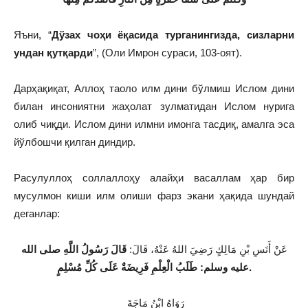
Яъни, “
Дўзах чоҳи ёқасида турганингизда, сизларни
ундан қутқарди
”, (Оли Имрон сураси, 103-оят).
Дарҳақиқат, Аллоҳ таоло илм дини бўлмиш Ислом дини
билан инсониятни жаҳолат зулматидан Ислом нурига
олиб чиқди. Ислом дини илмни имонга тасдиқ, амалга эса
йўлбошчи қилган диндир.
Расулуллоҳ соллаллоҳу алайҳи васаллам ҳар бир
мусулмон киши илм олиши фарз экани ҳақида шундай
деганлар:
عَنْ أَنَسِ بْنِ مَالِكٍ رَضِيَ اللهُ عَنْهُ، قَالَ:
قَالَ رَسُولُ اللَّهِ صلى الله
عليه وسلم: طَلَبُ الْعِلْمِ فَرِيضَةٌ عَلَى كُلِّ مُسْلِمٍ
.
رَوَاهُ ابْنُ مَاجَةَ