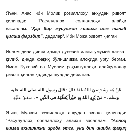
Яъни, Анас ибн Молик розияллоҳу анҳудан ривоят
қилинади: “Расулуллоҳ соллаллоҳу алайҳи
васаллам:
“
Ҳар бир мусулмон кишига илм талаб
қилиш фарздир”,
дедилар”. Ибн Можа ривоят қилган
Ислом дини диний ҳамда дунёвий илмга умумий даъват
қилиб, динда фақиҳ бўлишликка алоҳида урғу берган.
Имом Бухорий ва Муслим раҳматуллоҳи алайҳумолар
ривоят қилган ҳадисда шундай дейилган:
قَالَ رسول الله صلى الله عليه
:
عَنْ مُعاويةَ رَضِيَ اللهُ عَنْهُ قَالَ
متفقٌ عَلَيْهِ
» .
وسلم: « مَنْ يُرِدِ اللهُ بِهِ خَيْراً يُفَقِّهْهُ في الدِّينِ
Яъни, Муовия розияллоҳу анҳудан ривоят қилинади:
“Расулуллоҳ соллаллоҳу алайҳи васаллам:
“
Аллоҳ
кимга яхшиликни ирода этса, уни дин ишида фақиҳ