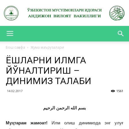
АНДИЖОН
Бош саҳифа
Жума маърузалари
ЁШЛАРНИ ИЛМГА
ВИЛОЯТ
ЙЎНАЛТИРИШ –
ДИНИМИЗ ТАЛАБИ
ВАКИЛЛИГИ
14.02.2017
1561
بسم الله الرحمن الرحيم
Муҳтарам жамоат!
Илм олиш динимизда энг улуғ