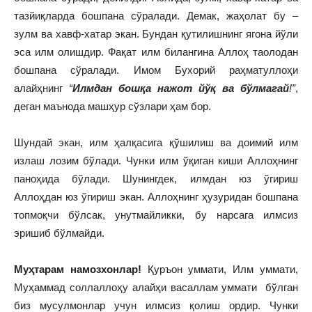
тазйиқларда бошпана сўралади. Демак, жаҳолат бу –
зулм ва хавф-хатар экан. Бундан қутилишнинг ягона йўли
эса илм олишдир. Фақат илм билангина Аллоҳ таолодан
бошпана сўралади. Имом Бухорий раҳматуллоҳи
алайҳнинг
“
Илмдан бошқа нажот йўқ ва бўлмагай
!”
,
деган маънода машҳур сўзлари ҳам бор.
Шундай экан, илм ҳалқасига қўшилиш ва доимий илм
излаш лозим бўлади. Чунки илм ўқиган киши Аллоҳнинг
паноҳида бўлади. Шунингдек, илмдан юз ўгириш
Аллоҳдан юз ўгириш экан. Аллоҳнинг ҳузуридан бошпана
топмоқчи бўлсак, унутмайликки, бу нарсага илмсиз
эришиб бўлмайди.
Муҳтарам намозхонлар!
Қуръон уммати, Илм уммати,
Муҳаммад соллаллоҳу алайҳи васаллам уммати бўлган
биз мусулмонлар учун илмсиз қолиш ордир. Чунки