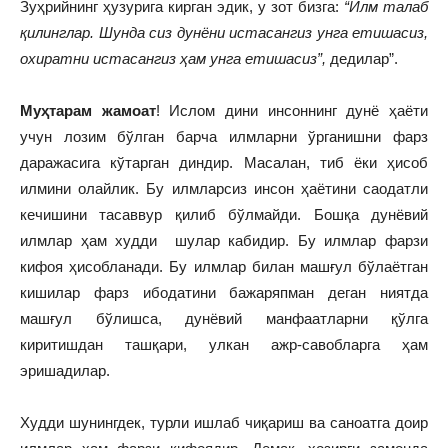
Зуҳрийнинг ҳузурига кирган эдик, у зот бизга:
“Илм талаб
қилинглар. Шунда сиз дунёни истасангиз унга етишасиз,
охиратни истасангиз ҳам унга етишасиз”,
дедилар”.
Муҳтарам жамоат
! Ислом дини инсоннинг дунё ҳаёти
учун лозим бўлган барча илмларни ўрганишни фарз
даражасига кўтарган диндир. Масалан, тиб ёки ҳисоб
илмини олайлик. Бу илмларсиз инсон ҳаётини саодатли
кечишини тасаввур қилиб бўлмайди. Бошқа дунёвий
илмлар ҳам худди шулар кабидир. Бу илмлар фарзи
кифоя ҳисобланади. Бу илмлар билан машғул бўлаётган
кишилар фарз ибодатини бажаряпман деган ниятда
машғул бўлишса, дунёвий манфаатларни қўлга
киритишдан ташқари, улкан ажр-савобларга ҳам
эришадилар.
Худди шунингдек, турли ишлаб чиқариш ва саноатга доир