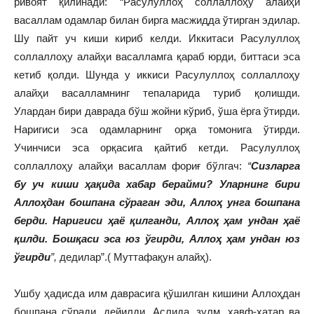
ривоят қилинади: “Расулуллоҳ соллаллоҳу алайҳи
васаллам одамлар билан бирга масжидда ўтирган эдилар.
Шу пайт уч киши кириб келди. Иккитаси Расулуллоҳ
соллаллоҳу алайҳи васалламга қараб юрди, биттаси эса
кетиб қолди. Шунда у иккиси Расулуллоҳ соллаллоҳу
алайҳи васалламнинг тепаларида туриб қолишди.
Улардан бири даврада бўш жойни кўриб, ўша ёрга ўтирди.
Наригиси эса одамларнинг орқа томонига ўтирди.
Учинчиси эса орқасига қайтиб кетди. Расулуллоҳ
соллаллоҳу алайҳи васаллам фориғ бўлгач:
“
Сизларга
бу уч киши ҳақида хабар берайми? Уларнинг бири
Аллоҳдан бошпана сўраган эди, Аллоҳ унга бошпана
берди. Наригиси ҳаё қилганди, Аллоҳ ҳам ундан ҳаё
қилди. Бошқаси эса юз ўгирди, Аллоҳ ҳам ундан юз
ўгирди
”,
дедилар”.( Муттафақун алайҳ).
Ушбу ҳадисда илм даврасига қўшилган кишини Аллоҳдан
бошпана сўради, дейилди. Аслида, зулм, хавф-хатар ва