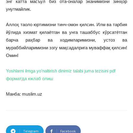
энг катта масъул биз ота-оналар эканимизни зинҳор
унутмайлик.
Аллоҳ таоло юртимизни тинч-омон қилсин. Илм ва тарбия
йўлида хизмат қилаётган ва унга ташаббус кўрсатётган
барча раҳбар ва ходимларимизни, устоз ва
мураббийларимизни эзгу мақсадалрига муваффақ қилсин!
Омин!
Yoshlarni ilmga yo’naltirish dinimiz talabi juma tezisini pdf
форматда юклаб олиш
Манба: muslim.uz
Telegram
Facebook