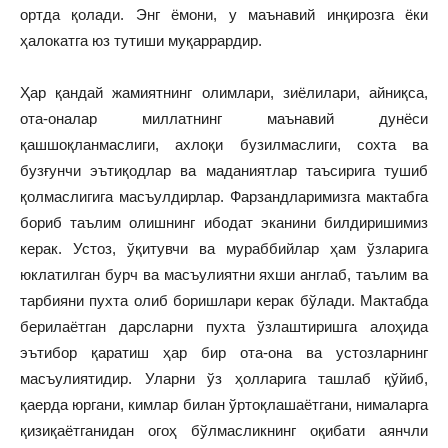
ортда қолади. Энг ёмони, у маънавий инқирозга ёки
ҳалокатга юз тутиши муқаррардир.
Ҳар қандай жамиятнинг олимлари, зиёлилари, айниқса,
ота-оналар миллатнинг маънавий дунёси
қашшоқланмаслиги, ахлоқи бузилмаслиги, сохта ва
бузғунчи эътиқодлар ва маданиятлар таъсирига тушиб
қолмаслигига масъулдирлар. Фарзандларимизга мактабга
бориб таълим олишнинг ибодат эканини билдиришимиз
керак. Устоз, ўқитувчи ва мураббийлар ҳам ўзларига
юклатилган бурч ва масъулиятни яхши англаб, таълим ва
тарбияни пухта олиб боришлари керак бўлади. Мактабда
берилаётган дарсларни пухта ўзлаштиришга алоҳида
эътибор қаратиш ҳар бир ота-она ва устозларнинг
масъулиятидир. Уларни ўз ҳолларига ташлаб қўйиб,
қаерда юргани, кимлар билан ўртоқлашаётгани, нималарга
қизиқаётганидан огоҳ бўлмасликнинг оқибати аянчли