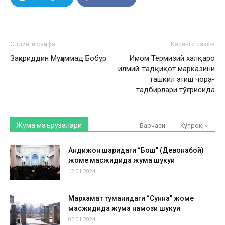
Олдинги саҳифа
Кейинги саҳифа
Заҳириддин Муҳаммад Бобур
Имом Термизий халқаро
илмий-тадқиқот марказини
ташкил этиш чора-
тадбирлари тўғрисида
Жума маърузалари
Барчаси
Кўпроқ
Андижон шаҳридаги “Бош” (Девонабой)
жоме масжидида жума шукуҳи
12.01.2024
Мархамат туманидаги “Сунна” жоме
масжидида жума намози шукуҳи
05.01.2024