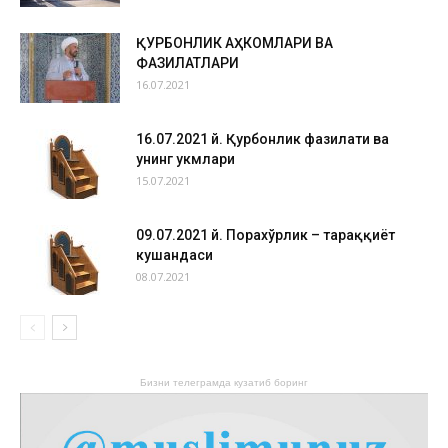
ҚУРБОНЛИК АҲКОМЛАРИ ВА
ФАЗИЛАТЛАРИ
16.07.2021
16.07.2021 й. Қурбонлик фазилати ва
унинг ҳукмлари
15.07.2021
09.07.2021 й. Порахўрлик – тараққиёт
кушандаси
08.07.2021
Бизни телеграмда кузатиб боринг