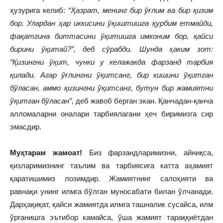
ҳузурига келиб:
“Ҳазрат, менинг бир ўғлим ва бир қизим
бор. Улардан ҳар иккисини ўқиштишга қурбим етмайди,
фақатгина биттасини ўқитишга имконим бор, қайси
бирини ўқитай?”, деб сўрабди. Шунда ҳаким зот:
“Қизингни ўқит, чунки у келажакда фарзанд тарбия
қилади. Агар ўғлингни ўқитсанг, бир кишини ўқитган
бўласан, аммо қизингни ўқитсанг, бутун бир жамиятни
ўқитган бўласан”,
деб жавоб берган экан. Қанчадан-қанча
алломаларни оналари тарбиялагани ҳеч биримизга сир
эмасдир.
Муҳтарам жамоат!
Биз фарзандларимизни, айниқса,
қизларимизнинг таълим ва тарбиясига катта аҳамият
қаратишимиз лозимдир. Жамиятнинг салоҳияти ва
равнақи унинг илмга бўлган муносабати билан ўлчанади.
Дарҳақиқат, қайси жамиятда илмга ташналик сусайса, илм
ўрганишга эътибор камайса, ўша жамият тараққиётдан