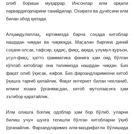
олиб бориши муқаррар. Инсонлар илм орқали
парвардигорларини танийдилар. Охирати ва дунёсини илм
билан обод қилади.
Алҳамдулиллаҳ, юртимизда барча соҳада китоблар
нашрдан чиққан ва чиқмоқда. Масалан биргина диний
соҳани олсак, тафсир, ҳадис, фиқҳ, ақида, улумул-қуръон,
усул-фиқҳ, ҳатто грамматика фанига ҳам оид бўлган
кўплаб китоблар она тилимизда нашрдан чиққан. Биз
фақат олиб ўқисак, кифоя. Биз фарзандларимизни китоб
ўқишга тарғиб қилайлик. Фақат интернет билан чекланиб,
илмни юзаки ўрганмасдан, китоб мутолаасига ҳам
эътибор қаратайлик.
Илм олишга боғлиқ одоблар ҳам бор бўлиб, уларни
билиш учун шунга тегишли бўлган китобларни ўқиб
ўрганайлик. Фарзандларимиз илм-маърифатли бўлишида