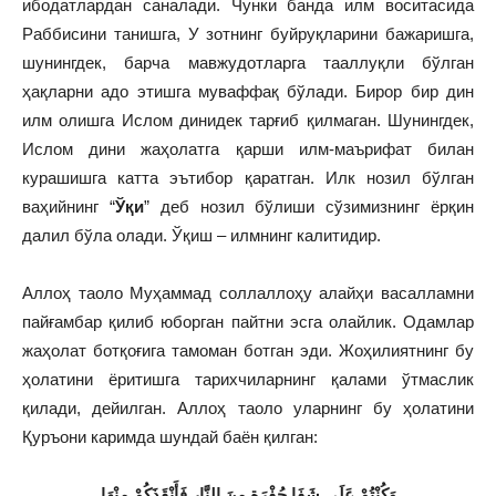
ибодатлардан саналади. Чунки банда илм воситасида
Раббисини танишга, У зотнинг буйруқларини бажаришга,
шунингдек, барча мавжудотларга тааллуқли бўлган
ҳақларни адо этишга муваффақ бўлади. Бирор бир дин
илм олишга Ислом динидек тарғиб қилмаган. Шунингдек,
Ислом дини жаҳолатга қарши илм-маърифат билан
курашишга катта эътибор қаратган. Илк нозил бўлган
ваҳийнинг “
Ўқи
” деб нозил бўлиши сўзимизнинг ёрқин
далил бўла олади. Ўқиш – илмнинг калитидир.
Аллоҳ таоло Муҳаммад соллаллоҳу алайҳи васалламни
пайғамбар қилиб юборган пайтни эсга олайлик. Одамлар
жаҳолат ботқоғига тамоман ботган эди. Жоҳилиятнинг бу
ҳолатини ёритишга тарихчиларнинг қалами ўтмаслик
қилади, дейилган. Аллоҳ таоло уларнинг бу ҳолатини
Қуръони каримда шундай баён қилган:
وَكُنْتُمْ عَلَى شَفَا حُفْرَةٍ مِنَ النَّارِ فَأَنْقَذَكُمْ مِنْهَا