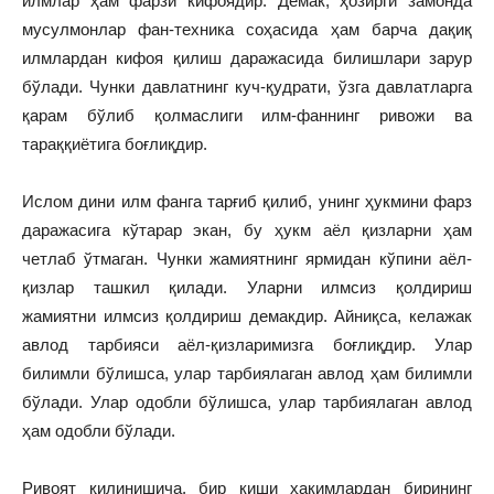
илмлар ҳам фарзи кифоядир. Демак, ҳозирги замонда
мусулмонлар фан-техника соҳасида ҳам барча дақиқ
илмлардан кифоя қилиш даражасида билишлари зарур
бўлади. Чунки давлатнинг куч-қудрати, ўзга давлатларга
қарам бўлиб қолмаслиги илм-фаннинг ривожи ва
тараққиётига боғлиқдир.
Ислом дини илм фанга тарғиб қилиб, унинг ҳукмини фарз
даражасига кўтарар экан, бу ҳукм аёл қизларни ҳам
четлаб ўтмаган. Чунки жамиятнинг ярмидан кўпини аёл-
қизлар ташкил қилади. Уларни илмсиз қолдириш
жамиятни илмсиз қолдириш демакдир. Айниқса, келажак
авлод тарбияси аёл-қизларимизга боғлиқдир. Улар
билимли бўлишса, улар тарбиялаган авлод ҳам билимли
бўлади. Улар одобли бўлишса, улар тарбиялаган авлод
ҳам одобли бўлади.
Ривоят қилинишича, бир киши ҳакимлардан бирининг