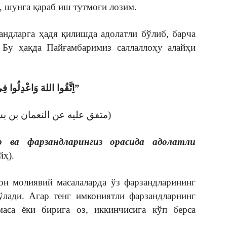
, шунга қараб иш тутмоғи лозим.
андларга ҳадя қилишда адолатли бўлиб, барча
 Бу ҳақда Пайғамбаримиз саллаллоҳу алайҳи
“اِتَّقُوا اللهَ وَاعْدِلُوا فِي أَوْلاَدِكُمْ”
(متفق عليه عن النعمان بن بشير رضي الله عنه)
р ва фарзандларингиз орасида адолатли
йҳ).
он молиявий масалаларда ўз фарзандларининг
ўлади. Агар тенг имкониятли фарзандларнинг
аса ёки бирига оз, иккинчисига кўп берса