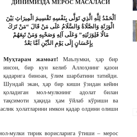
ДИНИМИЗДА МЕРОС МАСАЛАСИ
ВАКИЛЛИГИ
اَلْحَمْدُ لِلَّهِ الَّذِي تَوَلَّى بِنَفْسِهِ تَقْسِيمَ الْمِيرَاثِ بَيْنَ
الْوَرَثَةِ وَالصَّلَاةُ وَالسَّلَامُ عَلَى مَنْ قَالَ “مَنْ تَرَكَ
مَالًا فَلِوَرَثَتِهِ” وَعَلَى آلِهِ وَصَحْبِهِ وَمَنْ تَبِعَهُمْ
بِإِحْسَانٍ إِلَى يَوْمِ الدِّيْنِ اَمَّا بَعْدُ
Муҳтарам жамоат!
Маълумки, ҳар бир
инсон, бир кун келиб Аллоҳнинг қазои
қадарига биноан, ўлим шарбатини татийди.
Шундай экан, ҳар бир киши ўзидан кейин
қоладиган мол-мулкнинг адолат билан
тақсимоти ҳақида ҳам ўйлаб кўриши ва
маслик ҳолатларини имкон қадар олдини олиши
ол-мулки тирик ворисларига ўтиши – мерос