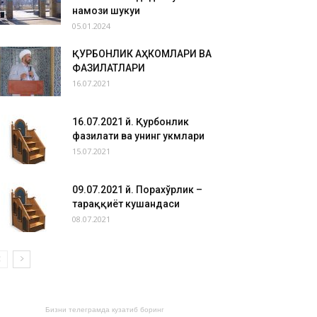
намози шукуҳи
05.01.2024
ҚУРБОНЛИК АҲКОМЛАРИ ВА
ФАЗИЛАТЛАРИ
16.07.2021
16.07.2021 й. Қурбонлик
фазилати ва унинг ҳукмлари
15.07.2021
09.07.2021 й. Порахўрлик –
тараққиёт кушандаси
08.07.2021
Бизни телеграмда кузатиб боринг