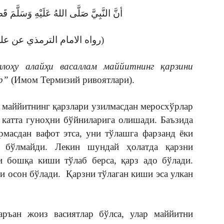
أنَّ النَّبِيَّ صَلَّى اللهُ عَلَيْهِ وَسَلَّمَ قَض
(رواه الامام الترمذي عن علي رضي الله عنه)
ллоҳу алайҳи васаллам маййитнинг қарзини
р”
(Имом Термизий ривоятлари).
 маййитнинг қарзлари узилмасдан меросхўрлар
 катта гуноҳни бўйниларига олишади. Баъзида
рмасдан вафот этса, уни тўлашга фарзанд ёки
 бўлмайди. Лекин шундай ҳолатда қарзни
и бошқа киши тўлаб берса, қарз адо бўлади.
и осон бўлади. Қарзни тўлаган киши эса улкан
ръан жоиз васиятлар бўлса, улар маййитни