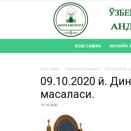
БОШ САҲИФА
ОНЛАЙН 
Бош саҳифа
Жума маърузалари
09.10.2020 й.
09.10.2020 й. Д
масаласи.
07.10.2020