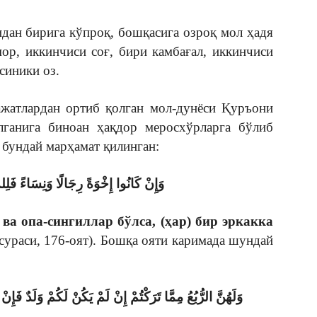
идан бирига кўпроқ, бошқасига озроқ мол ҳадя
ор, иккинчиси соғ, бири камбағал, иккинчиси
синики оз.
жатлардан ортиб қолган мол-дунёси Қуръони
лганига биноан ҳақдор меросхўрларга бўлиб
 бундай марҳамат қилинган:
وَإِنْ كَانُوا إِخْوَةً رِجَالًا وَنِسَاءً فَلِلذَّ
 ва опа-сингиллар бўлса, (ҳар) бир эркакка
сураси, 176-оят). Бошқа ояти каримада шундай
وَلَهُنَّ الرُّبُعُ مِمَّا تَرَكْتُمْ إِنْ لَمْ يَكُنْ لَكُمْ وَلَدٌ فَإِنْ