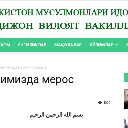
ХАТМ
ЯНГИЛИКЛАР
МАҚОЛАЛАР
БЎЛИМЛАР
АНДИЖОН
 Динимизда мерос масаласи.
инимизда мерос
ВИЛОЯТ
1007
بسم الله الرحمن الرحيم