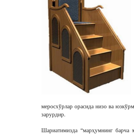
меросхўрлар орасида низо ва юзкўр
зарурдир.
Шариатимизда “марҳумнинг барча м