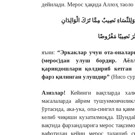
дейилади. Мерос ҳақида Аллоҳ таоло
وَلِلنِّسَاءِ نَصِيبٌ مِمَّا تَرَكَ الْوَالِدَانِ
كَثُرَ نَصِيبًا مَفْرُوضًا
яъни:
“Эркаклар учун ота-оналар
(мерос)дан улуш бордир. Аёл
қариндошлари қолдириб кетган 
фарз қилинган улушдир”
(Нисо сура
Азизлар!
Кейинги вақтларда хал
масалаларда айрим тушунмовчилик
ўртасида, ака-ука, опа-сингил ва қа
келиб чиқиши кузатилмоқда. Шундай
вақтида фарзандларига мерос тақсим
вафотидан кейин мерос талашиб си