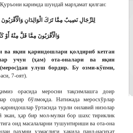
 Қуръони каримда шундай марҳамат қилган:
لِلرِّجَالِ نَصِيبٌ مِمَّا تَرَكَ الْوَالِدَانِ وَالْأَقْرَبُونَ 
وَالْأَقْرَبُونَ مِمَّا قَلَّ مِنْهُ أَوْ 
и ва яқин қариндошлари қолдириб кетган
лар учун (ҳам) ота-оналари ва яқин
(мерос)дан улуш бордир. Бу озми-кўпми,
си, 7-оят).
қимиз орасида меросни тақсимлашга доир
лар содир бўлмоқда. Натижада меросхўрлар
вм-қариндошлар ўртасида турли оилавий низолар
 экан, ҳар бир мол-мулки бор шахс тириклик
отига оид масалаларни тушунтириши ва ота-она
лаи раҳмни узмаслиги ҳақида панд-насиҳат