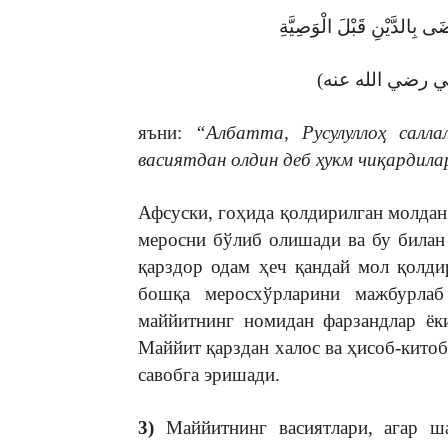
َى بِالدَّيْنِ قَبْلَ الْوَصِيَّةِ
яъни:
“Албатта, Русулуллоҳ салла
васиятдан олдин деб ҳукм чиқардила
Афсуски, гоҳида қолдирилган молдан
меросни бўлиб олишади ва бу билан
қарздор одам ҳеч қандай мол қолди
бошқа меросхўрларини мажбурлаб
маййитнинг номидан фарзандлар ёк
Маййит қарздан халос ва ҳисоб-китоб
савобга эришади.
3)
Маййитнинг васиятлари, агар ша