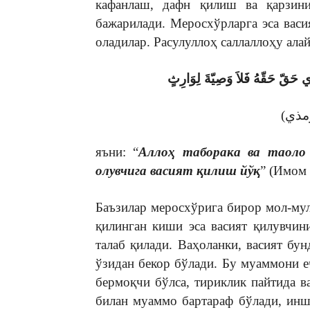
кафанлаш, дафн қилиш ва қарзин
бажарилади. Меросхўрларга эса вас
оладилар. Расулуллоҳ саллаллоҳу ала
 حَقّ حَقّهُ فَلاَ وَصِيّةَ لِوَارِثٍ
яъни: “
Аллоҳ таборака ва таоло 
олувчига васият қилиш йўқ
” (Имом 
Баъзилар меросхўрига бирор мол-мул
қилинган киши эса васият қилувчин
талаб қилади. Ваҳоланки, васият бун
ўзидан бекор бўлади. Бу муаммони 
бермоқчи бўлса, тириклик пайтида 
билан муаммо бартараф бўлади, инш