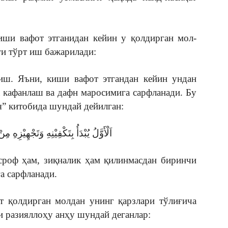
иши вафот этганидан кейин у қолдирган мол-
ги тўрт иш бажарилади:
иш. Яъни, киши вафот этгандан кейин ундан
 кафанлаш ва дафн маросимига сарфланади. Бу
” китобида шундай дейилган:
اَلْأَوَّلُ يُبْدَأُ بِتَكْفِيْنِهِ وَتَجْهِيْزِهِ مِنْ
сроф ҳам, зиқналик ҳам қилинмасдан биринчи
а сарфланади.
т қолдирган молдан унинг қарзлари тўлиғича
и разияллоҳу анҳу шундай деганлар: