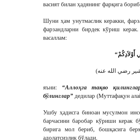
васият билан ҳадянинг фарқига бориб
Шуни ҳам унутмаслик керакки, фарз
фарзандларни бирдек кўриш керак.
васаллам:
яъни:
“Аллоҳга тақво қилингла
бўлинглар”
дедилар (Муттафақун ала
Ушбу ҳадисга биноан мусулмон инс
барчасини баробар кўриши керак б
бирига мол бериб, бошқасига берм
адолатсизлик бўлади.