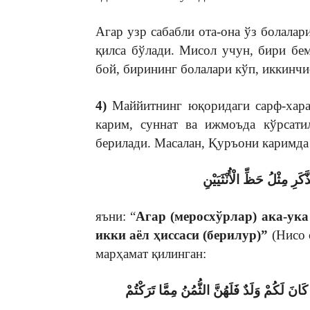
Агар узр сабабли ота-она ўз болалар
қилса бўлади. Мисол учун, бири бем
бой, бирининг болалари кўп, иккинчи
4)
Маййитнинг юқоридаги сарф-хара
карим, суннат ва ижмоъда кўрсати
берилади. Масалан, Қуръони каримда
كَرِ مِثْلُ حَظِّ الْأُنْثَيَيْنِ
яъни: “
Агар (меросхўрлар) ака-ука
икки аёл ҳиссаси (берилур)”
(Нисо 
марҳамат қилинган:
 كَانَ لَكُمْ وَلَدٌ فَلَهُنَّ الثُّمُنُ مِمَّا تَرَكْتُمْ