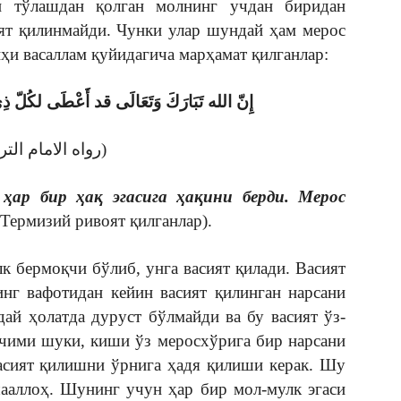
и тўлашдан қолган молнинг учдан биридан
ият қилинмайди. Чунки улар шундай ҳам мерос
йҳи васаллам қуйидагича марҳамат қилганлар:
إِنّ الله تَبَارَكَ وَتَعَالَى قد أَعْطَى لكُلّ ذِي
(رواه الامام الترمذي)
ҳар бир ҳақ эгасига ҳақини берди. Мерос
Термизий ривоят қилганлар).
к бермоқчи бўлиб, унга васият қилади. Васият
инг вафотидан кейин васият қилинган нарсани
дай ҳолатда дуруст бўлмайди ва бу васият ўз-
ечими шуки, киши ўз меросхўрига бир нарсани
васият қилишни ўрнига ҳадя қилиши керак. Шу
ааллоҳ. Шунинг учун ҳар бир мол-мулк эгаси