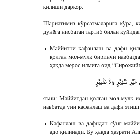
қилиши даркор.
Шариатимиз кўрсатмаларига кўра, к
дунёга нисбатан тартиб билан қуйида
Маййитни кафанлаш ва дафн қил
қолган мол-мулк биринчи навбатда
ҳақда мерос илмига оид “Сирожийя
 غَيْرِ تَبْذِيْرٍ وَلاَ تَقْتِيْرٍ
яъни: Маййитдан қолган мол-мулк и
навбатда уни кафанлаш ва дафн этишг
Кафанлаш ва дафндан сўнг маййи
адо қилинади. Бу ҳақда ҳазрати Ал