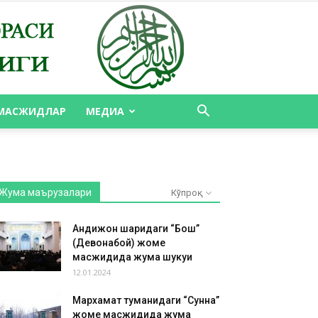
МАСЖИДЛАР
МЕДИА
Жума маърузалари
Кўпроқ
Андижон шаҳридаги “Бош”
(Девонабой) жоме
масжидида жума шукуҳи
12.01.2024
Мархамат туманидаги “Сунна”
жоме масжидида жума