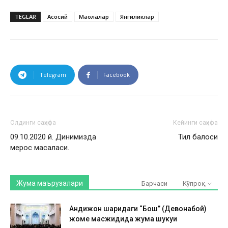
TEGLAR
Асосий
Мақолалар
Янгиликлар
Telegram
Facebook
Олдинги саҳифа
Кейинги саҳифа
09.10.2020 й. Динимизда
Тил балоси
мерос масаласи.
Жума маърузалари
Барчаси
Кўпроқ
Андижон шаҳридаги “Бош” (Девонабой)
жоме масжидида жума шукуҳи