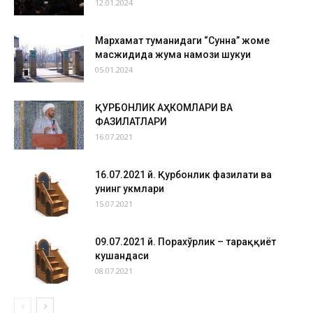
12.01.2024
Мархамат туманидаги “Сунна” жоме
масжидида жума намози шукуҳи
05.01.2024
ҚУРБОНЛИК АҲКОМЛАРИ ВА
ФАЗИЛАТЛАРИ
16.07.2021
16.07.2021 й. Қурбонлик фазилати ва
унинг ҳукмлари
15.07.2021
09.07.2021 й. Порахўрлик – тараққиёт
кушандаси
08.07.2021