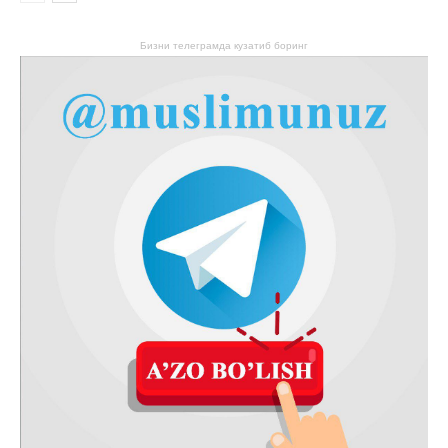
Бизни телеграмда кузатиб боринг