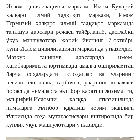
Ислом цивилизацияси маркази, Имом Бухорий
халқаро илмий тадқиқот маркази, Имом
Термизий халқаро илмий тадқиқот марказида
танишув дарслари режаси тайёрланиб, дастлабки
ўқув машғулотлар жорий йилнинг 7-октябрь
куни Ислом цивилизацияси марказида ўтказилди.
Мазкур танишув дарсларида имом-
хатибларимизга юртимизда амалга оширилаётган
барча соҳалардаги ислоҳатлар ва уларнинг
негизи, ёш авлод тарбияси, уларнинг келажаги
борасида нималарга эътибор қаратиш лозимлиги,
маърифий-Исломни халққа етказишликда
нималарга эътибор қаратиш лозим эканлиги
тўғрисида соҳа мутаҳассислари иштирокида бир
кунлик ўқув машғулотлари ўтказилди.