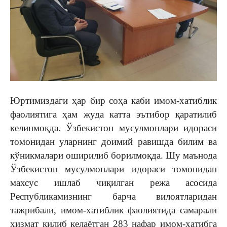
Юртимиздаги ҳар бир соҳа каби имом-хатиблик
фаолиятига ҳам жуда катта эътибор қаратилиб
келинмоқда. Ўзбекистон мусулмонлари идораси
томонидан уларнинг доимий равишда билим ва
кўникмалари оширилиб борилмоқда. Шу маънода
Ўзбекистон мусулмонлари идораси томонидан
махсус ишлаб чиқилган режа асосида
Республикамизнинг барча вилоятларидан
тажрибали, имом-хатиблик фаолиятида самарали
хизмат қилиб келаётган 283 нафар имом-хатибга