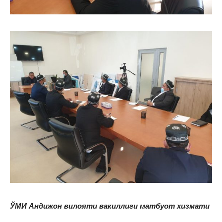
ЎМИ Андижон вилояти вакиллиги матбуот хизмати