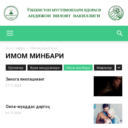
АНДИЖОН
Бош саҳифа
Имом минбари
ИМОМ МИНБАРИ
ВИЛОЯТ
Бўлимлар
Жума маърузалари
Имом минбари
Мақолалар
Зинога яқинлашманг
ВАКИЛЛИГИ
07.11.2024
Оила-муқаддас даргоҳ
07.11.2024