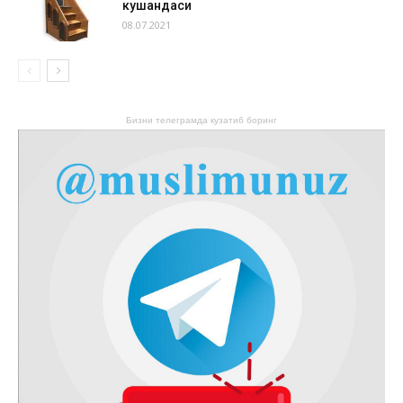
кушандаси
08.07.2021
Бизни телеграмда кузатиб боринг