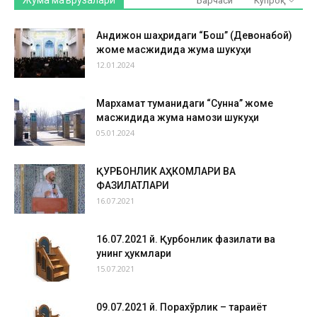
Жума маърузалари
Барчаси
Кўпроқ
Андижон шаҳридаги “Бош” (Девонабой)
жоме масжидида жума шукуҳи
12.01.2024
Мархамат туманидаги “Сунна” жоме
масжидида жума намози шукуҳи
05.01.2024
ҚУРБОНЛИК АҲКОМЛАРИ ВА
ФАЗИЛАТЛАРИ
16.07.2021
16.07.2021 й. Қурбонлик фазилати ва
унинг ҳукмлари
15.07.2021
09.07.2021 й. Порахўрлик – тараққиёт