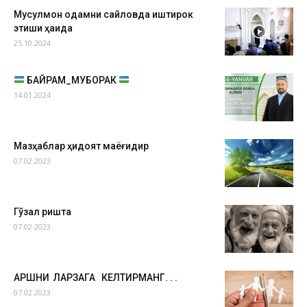
Мусулмон одамни сайловда иштирок
этиши ҳақида
25.10.2024
БАЙРАМ_МУБОРАК
14.01.2024
Мазҳаблар ҳидоят маёғидир
07.02.2023
Гўзал ришта
07.02.2023
АРШНИ ЛАРЗАГА КЕЛТИРМАНГ. . .
07.02.2023