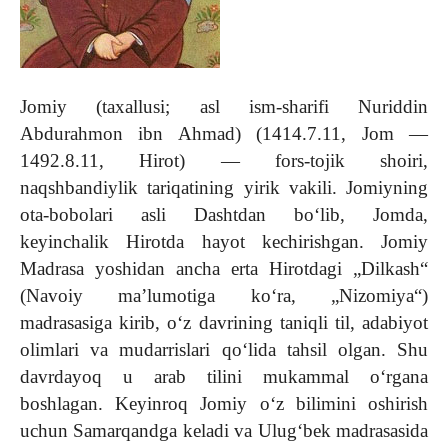
Jomiy (taxallusi; asl ism-sharifi Nuriddin
Abdurahmon ibn Ahmad) (1414.7.11, Jom —
1492.8.11, Hirot) — fors-tojik shoiri,
naqshbandiylik tariqatining yirik vakili. Jomiyning
ota-bobolari asli Dashtdan boʻlib, Jomda,
keyinchalik Hirotda hayot kechirishgan. Jomiy
Madrasa yoshidan ancha erta Hirotdagi „Dilkash“
(Navoiy maʼlumotiga koʻra, „Nizomiya“)
madrasasiga kirib, oʻz davrining taniqli til, adabiyot
olimlari va mudarrislari qoʻlida tahsil olgan. Shu
davrdayoq u arab tilini mukammal oʻrgana
boshlagan. Keyinroq Jomiy oʻz bilimini oshirish
uchun Samarqandga keladi va Ulugʻbek madrasasida