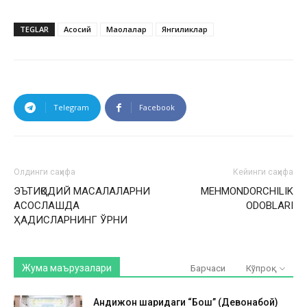
TEGLAR
Асосий
Мақолалар
Янгиликлар
Telegram
Facebook
Олдинги саҳифа
Кейинги саҳифа
ЭЪТИҚОДИЙ МАСАЛАЛАРНИ
MEHMONDORCHILIK
АСОСЛАШДА
ODOBLARI
ҲАДИСЛАРНИНГ ЎРНИ
Жума маърузалари
Барчаси
Кўпроқ
Андижон шаҳридаги “Бош” (Девонабой)