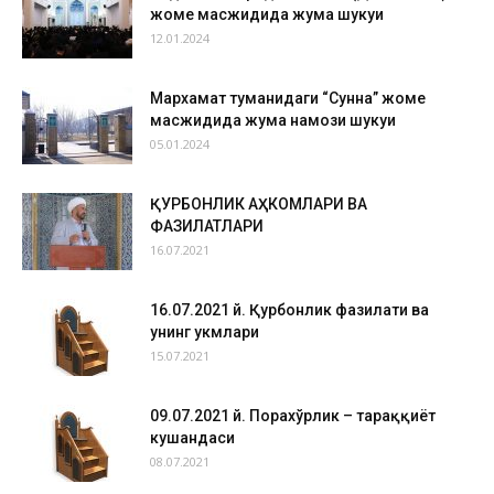
жоме масжидида жума шукуҳи
12.01.2024
Мархамат туманидаги “Сунна” жоме
масжидида жума намози шукуҳи
05.01.2024
ҚУРБОНЛИК АҲКОМЛАРИ ВА
ФАЗИЛАТЛАРИ
16.07.2021
16.07.2021 й. Қурбонлик фазилати ва
унинг ҳукмлари
15.07.2021
09.07.2021 й. Порахўрлик – тараққиёт
кушандаси
08.07.2021