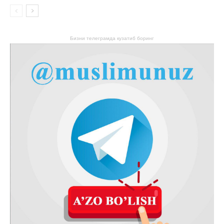
Бизни телеграмда кузатиб боринг