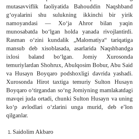
mutasavviflik faoliyatida Bahouddin Naqshband
gʻoyalarini shu sulukning ikkinchi bir yirik
namoyandasi — Xoʻja Ahror bilan yaqin
munosabatda boʻlgan holda yanada rivojlantirdi.
Rasman oʻzini kundalik „Malomatiya“ tariqatiga
mansub deb xisoblasada, asarlarida Naqshbandga
ixlosi baland boʻlgan. Jomiy Xurosonda
temuriylardan Shohrux, Abulqosim Bobur, Abu Said
va Husayn Boyqaro podshoxligi davrida yashadi.
Xurosonda Hirot taxtiga temuriy Sulton Husayn
Boyqaro oʻtirgandan soʻng Jomiyning mamlakatdagi
mavqei juda ortadi, chunki Sulton Husayn va uning
koʻp avlodlari oʻzlarini unga murid, deb eʼlon
qilganlar.
Saidolim Akbaro