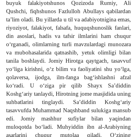
buyuk falakiyotshunos Qozizoda Rumiy, Ali
Qushchi, fiqhshunos Fazlulloh Abullays qabilardan
taʼlim oladi. Bu yillarda u til va adabiyotnigina emas,
riyoziyot, falakiyot, falsafa, huquqshunoslik fanlari,
din asoslari, hadis va tafsir ilmlarini ham chuqur
oʻrganadi, olimlarning turli mavzulardagi munozara
va mubohasalarida qatnashib, yetuk olimligi bilan
tanila boshlaydi. Jomiy Hirotga qaytgach, tasavvuf
yoʻliga kirishni, oʻz bilim va faoliyatini shu yoʻlga,
qolaversa, ijodga, ilm-fanga bagʻishlashni afzal
koʻradi. U oʻziga pir qilib Shayx Saʼdiddin
Koshgʻariy tanlaydi, Hirotning jome masjidida uning
suhbatlarini tinglaydi. Saʼdiddin Koshgʻariy
tasavvufda Muhammad Naqshband sulukiga mansub
edi. Jomiy mashhur sufiylar bilan yaqindan
muloqotda boʻladi. Muhyiddin ibn al-Arabiyning
asarlarini chuqur mutolaa qiladi. Oʻzining