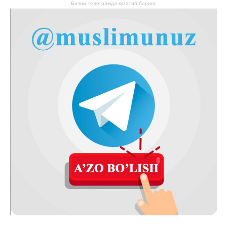
Бизни телеграмда кузатиб боринг