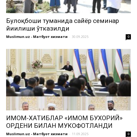
Булоқбоши туманида сайёр семинар
йиғилиши ўтказилди
Muslimun.uz - Матбуот хизмати
-
30.09.2025
0
ИМОМ-ХАТИБЛАР «ИМОМ БУХОРИЙ»
ОРДЕНИ БИЛАН МУКОФОТЛАНДИ
Muslimun.uz - Матбуот хизмати
-
11.09.2025
0