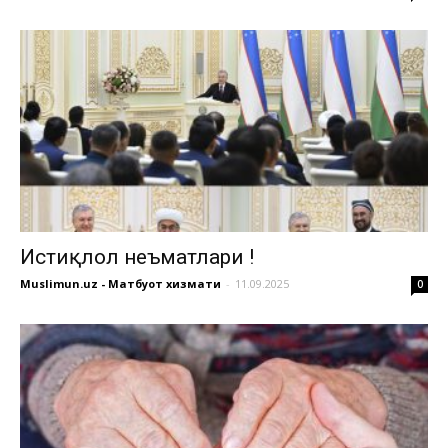
Истиқлол неъматлари !
Muslimun.uz - Матбуот хизмати
-
11.09.2025
0