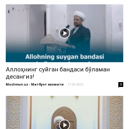
Аллоҳнинг суйган бандаси бўламан
десангиз!
Muslimun.uz - Матбуот хизмати
-
11.03.2025
0