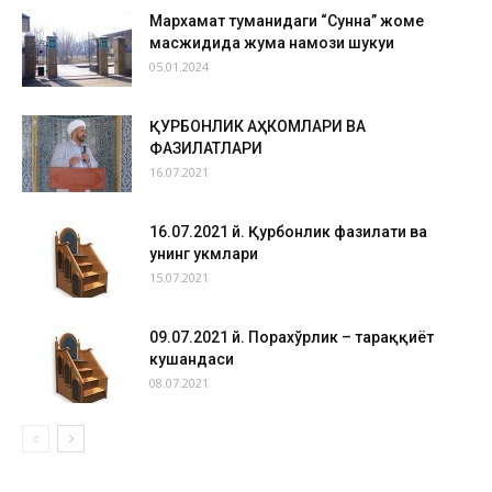
Мархамат туманидаги “Сунна” жоме
масжидида жума намози шукуҳи
05.01.2024
ҚУРБОНЛИК АҲКОМЛАРИ ВА
ФАЗИЛАТЛАРИ
16.07.2021
16.07.2021 й. Қурбонлик фазилати ва
унинг ҳукмлари
15.07.2021
09.07.2021 й. Порахўрлик – тараққиёт
кушандаси
08.07.2021