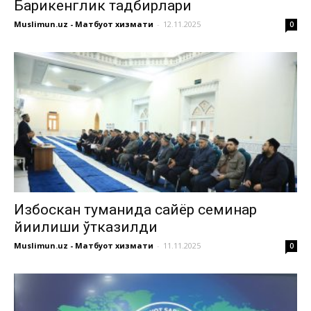
Бағрикенглик тадбирлари
Muslimun.uz - Матбуот хизмати
-
12.11.2025
0
Избоскан туманида сайёр семинар
йиғилиши ўтказилди
Muslimun.uz - Матбуот хизмати
-
11.11.2025
0