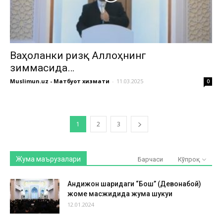
Ваҳоланки ризқ Аллоҳнинг
зиммасида…
Muslimun.uz - Матбуот хизмати
-
11.03.2025
0
1
2
3
Жума маърузалари
Барчаси
Кўпроқ
Андижон шаҳридаги “Бош” (Девонабой)
жоме масжидида жума шукуҳи
12.01.2024