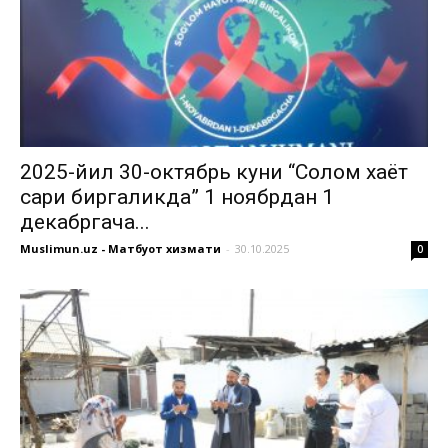
2025-йил 30-октябрь куни “Соғлом хаёт
сари биргаликда” 1 ноябрдан 1
декабргача...
Muslimun.uz - Матбуот хизмати
-
30.10.2025
0