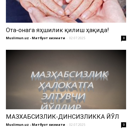
Ота-онага яҳшилик қилиш ҳақида!
Muslimun.uz - Матбуот хизмати
-
02.07.2025
0
МАЗХАБСИЗЛИК-ДИНСИЗЛИККА ЙЎЛ
Muslimun.uz - Матбуот хизмати
-
02.07.2025
0