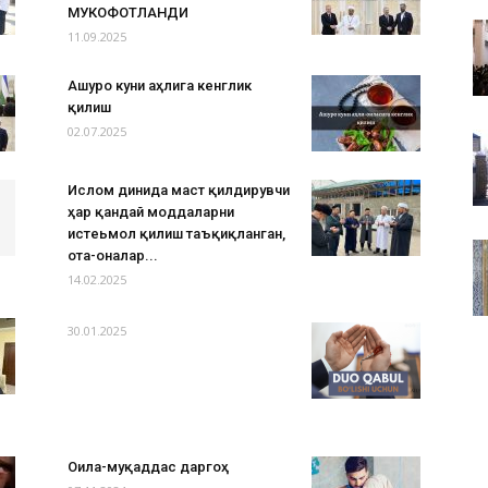
МУКОФОТЛАНДИ
11.09.2025
Ашуро куни аҳлига кенглик
қилиш
02.07.2025
Ислом динида маст қилдирувчи
ҳар қандай моддаларни
истеьмол қилиш таъқиқланган,
ота-оналар...
14.02.2025
30.01.2025
Оила-муқаддас даргоҳ