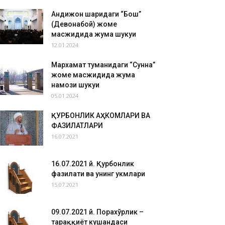
Андижон шаҳридаги “Бош”
(Девонабой) жоме
масжидида жума шукуҳи
12.01.2024
Мархамат туманидаги “Сунна”
жоме масжидида жума
намози шукуҳи
05.01.2024
ҚУРБОНЛИК АҲКОМЛАРИ ВА
ФАЗИЛАТЛАРИ
16.07.2021
16.07.2021 й. Қурбонлик
фазилати ва унинг ҳукмлари
15.07.2021
09.07.2021 й. Порахўрлик –
тараққиёт кушандаси