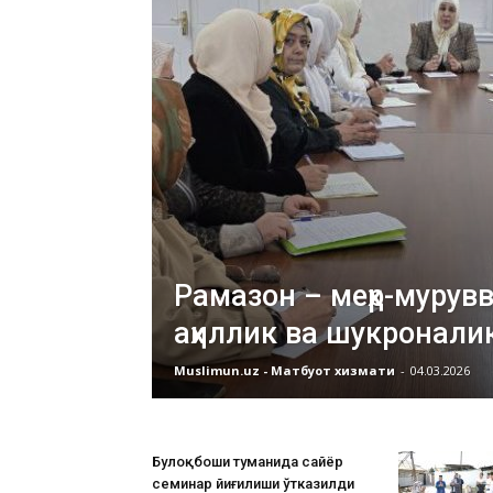
Рамазон – меҳр-мурувв
аҳиллик ва шукронали
Muslimun.uz - Матбуот хизмати
-
04.03.2026
Булоқбоши туманида сайёр
семинар йиғилиши ўтказилди