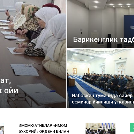
ВАКИЛЛИГИ
Бағрикенглик тад
ат,
к ойи
Избоскан туманида сайёр
семинар йиғилиши ўтказил
ИМОМ-ХАТИБЛАР «ИМОМ
БУХОРИЙ» ОРДЕНИ БИЛАН