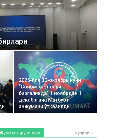
бирлари
2025-йил 30-октябрь куни
“Соғлом хаёт сари
биргаликда” 1 ноябрдан 1
декабргача Матбуот
ди
анжумани ўтказилди.
Жума маърузалари
Кўпроқ