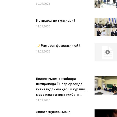
30.09.2025
Истиқлол неъматлари !
11.09.2025
Рамазон фазилатли ой !
11.03.2025
Вилоят имом-хатиблари
иштирокида Ёшлар орасида
гиёҳвандликка қарши курашиш
мавзусида давра суҳбати...
11.02.2025
Зинога яқинлашманг