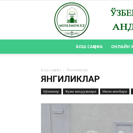
БОШ САҲИФА
ОНЛАЙН 
Бош саҳифа
Янгиликлар
ЯНГИЛИКЛАР
Бўлимлар
Жума маърузалари
Имом минбари