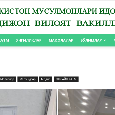
ХАТМ
ЯНГИЛИКЛАР
МАҚОЛАЛАР
БЎЛИМЛАР
АНДИЖОН
Мақолалар
Масжидлар
Медиа
ОНЛАЙН ХАТМ
ВИЛОЯТ