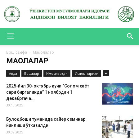
АНДИЖОН
Бош саҳифа
Мақолалар
МАҚОЛАЛАР
ВИЛОЯТ
Ақида
Бошқалар
Имомлардан
Ислом тарихи
2025-йил 30-октябрь куни “Соғлом хаёт
сари биргаликда” 1 ноябрдан 1
ВАКИЛЛИГИ
декабргача...
30.10.2025
Булоқбоши туманида сайёр семинар
йиғилиши ўтказилди
30.09.2025