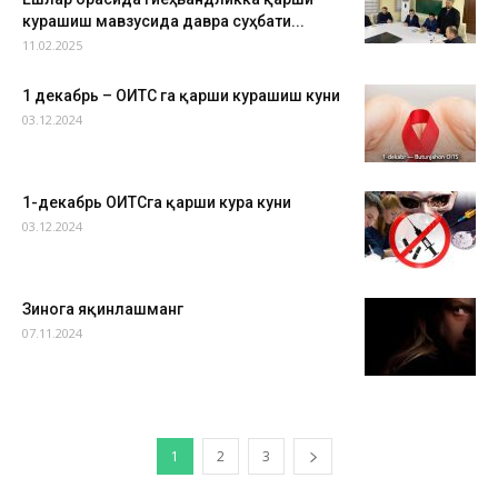
курашиш мавзусида давра суҳбати...
11.02.2025
1 декабрь – ОИТС га қарши курашиш куни
03.12.2024
1-декабрь ОИТСга қарши кура куни
03.12.2024
Зинога яқинлашманг
07.11.2024
1
2
3