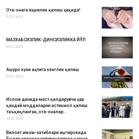
Ота-онага яҳшилик қилиш ҳақида!
02.07.2025
МАЗХАБСИЗЛИК-ДИНСИЗЛИККА ЙЎЛ
02.07.2025
Ашуро куни аҳлига кенглик қилиш
02.07.2025
Ислом динида маст қилдирувчи ҳар
қандай моддаларни истеьмол қилиш
таъқиқланган, ота-оналар...
14.02.2025
Вилоят имом-хатиблари иштирокида
Ёшлар орасида гиёҳвандликка қарши