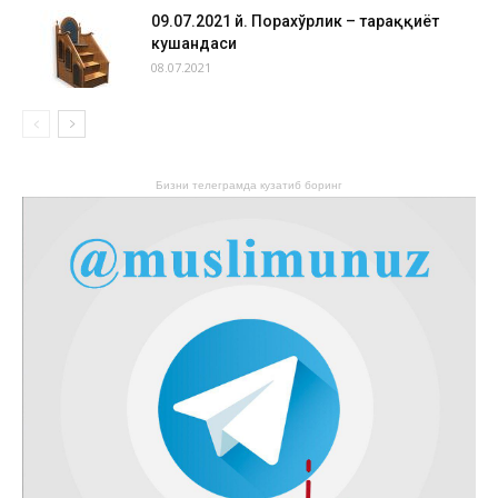
09.07.2021 й. Порахўрлик – тараққиёт
кушандаси
08.07.2021
Бизни телеграмда кузатиб боринг