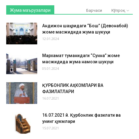
Жума маърузалари
Барчаси
Кўпроқ
Андижон шаҳридаги “Бош” (Девонабой)
жоме масжидида жума шукуҳи
12.01.2024
Мархамат туманидаги “Сунна” жоме
масжидида жума намози шукуҳи
05.01.2024
ҚУРБОНЛИК АҲКОМЛАРИ ВА
ФАЗИЛАТЛАРИ
16.07.2021
16.07.2021 й. Қурбонлик фазилати ва
унинг ҳукмлари
15.07.2021