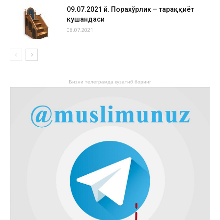
09.07.2021 й. Порахўрлик – тараққиёт
кушандаси
08.07.2021
Бизни телеграмда кузатиб боринг