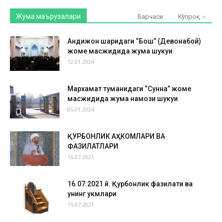
Жума маърузалари
Барчаси
Кўпроқ
Андижон шаҳридаги “Бош” (Девонабой)
жоме масжидида жума шукуҳи
12.01.2024
Мархамат туманидаги “Сунна” жоме
масжидида жума намози шукуҳи
05.01.2024
ҚУРБОНЛИК АҲКОМЛАРИ ВА
ФАЗИЛАТЛАРИ
16.07.2021
16.07.2021 й. Қурбонлик фазилати ва
унинг ҳукмлари
15.07.2021