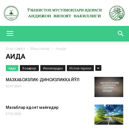
АНДИЖОН
Бош саҳифа
Мақолалар
Ақида
АҚИДА
ВИЛОЯТ
Ақида
Бошқалар
Имомлардан
Ислом тарихи
МАЗХАБСИЗЛИК-ДИНСИЗЛИККА ЙЎЛ
ВАКИЛЛИГИ
02.07.2025
Мазҳаблар ҳидоят маёғидир
07.02.2023