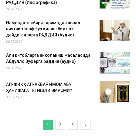
РАДДИЯ (Инфографика)
26.08.2021
Намозда такбири таҳримадан аввал
ниятни талаффуз қилиш бидъат
дейдиганларга РАДДИЯ (Аудио)
26.08.2021
Аҳли китобларга никоҳланиш масаласида
Абдуллоҳ Зуфарга раддия (аудио)
26.08.2021
АЛ-ФИҚҲ АЛ-АКБАР ИМОМ АБУ
ҲАНИФАГА ТЕГИШЛИ ЭМАСМИ?
07.07.2021
1
2
3