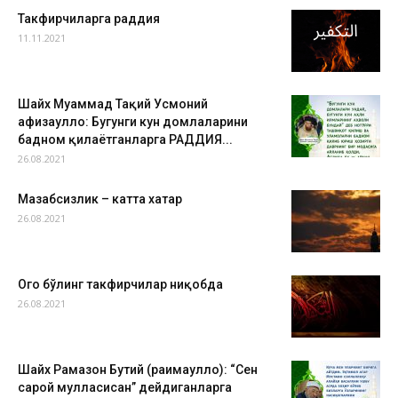
Такфирчиларга раддия
11.11.2021
Шайх Муҳаммад Тақий Усмоний
ҳафизаҳуллоҳ: Бугунги кун домлаларини
бадном қилаётганларга РАДДИЯ...
26.08.2021
Мазҳабсизлик – катта хатар
26.08.2021
Огоҳ бўлинг такфирчилар ниқобда
26.08.2021
Шайх Рамазон Бутий (раҳимаҳуллоҳ): “Сен
сарой мулласисан” дейдиганларга