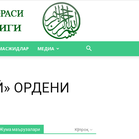
МАСЖИДЛАР
МЕДИА
» ОРДЕНИ
Жума маърузалари
Кўпроқ