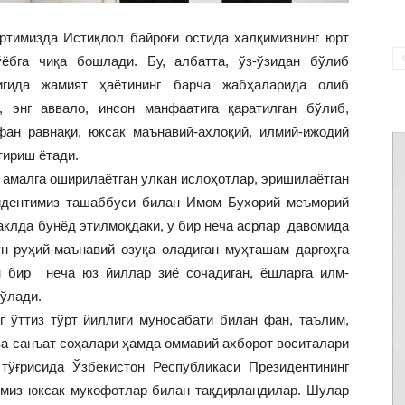
имизда Истиқлол байроғи остида халқимизнинг юрт
ўёбга чиқа бошлади. Бу, албатта, ўз-ўзидан бўлиб
игида жамият ҳаётининг барча жабҳаларида олиб
, энг аввало, инсон манфаатига қаратилган бўлиб,
фан равнақи, юксак маънавий-ахлоқий, илмий-ижодий
тириш ётади.
амалга оширилаётган улкан ислоҳотлар, эришилаётган
зидентимиз ташаббуси билан Имом Бухорий меъморий
клда бунёд этилмоқдаки, у бир неча асрлар давомида
н руҳий-маънавий озуқа оладиган муҳташам даргоҳга
н бир неча юз йиллар зиё сочадиган, ёшларга илм-
бўлади.
г ўттиз тўрт йиллиги муносабати билан фан, таълим,
 ва санъат соҳалари ҳамда оммавий ахборот воситалари
тўғрисида Ўзбекистон Республикаси Президентининг
имиз юксак мукофотлар билан тақдирландилар. Шулар