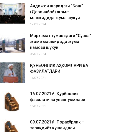
Андижон шаҳридаги “Бош”
(Девонабой) жоме
масжидида жума шукуҳи
12.01.2024
Мархамат туманидаги “Сунна”
жоме масжидида жума
намози шукуҳи
05.01.2024
ҚУРБОНЛИК АҲКОМЛАРИ ВА
ФАЗИЛАТЛАРИ
16.07.2021
16.07.2021 й. Қурбонлик
фазилати ва унинг ҳукмлари
15.07.2021
09.07.2021 й. Порахўрлик –
тараққиёт кушандаси