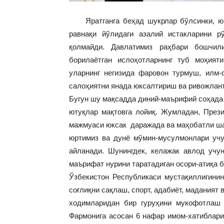
Яратганга беҳад шукрлар бўлсинки, юрт
равнақи йўлидаги азалий истакларини р
қолмайди. Давлатимиз раҳбари бошчил
борилаётган ислоҳотларнинг туб моҳияти
уларнинг негизида фаровон турмуш, илм-
салоҳиятни янада юксалтириш ва ривожлан
Бугун шу мақсадда диний-маърифий соҳада 
ютуқлар мақтовга лойиқ. Жумладан, Пре
мажмуаси юксак даражада ва маҳобатли ша
юртимиз ва дунё мўмин-мусулмонлари учу
айланади. Шунингдек, келажак авлод учу
маърифат нурини таратадиган осори-атиқа 
Ўзбекистон Республикаси мустақиллигинин
соғлиқни сақлаш, спорт, адабиёт, маданият
ходимларидан бир гуруҳини мукофотлаш 
Фармонига асосан 6 нафар имом-хатиблар