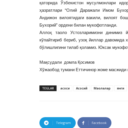
қаторида Ўзбекистон мусулмонлари идо
ҳазратлари “Олий Даражали Имом Бухор
Андижон вилоятидаги вакили, вилоят б
Бухорий” ордени билан мукофотланди.
Аллоҳ таоло Устозларимизни динимиз й
кўпайтириб бериб, узоқ йиллар давомида 
бўлишлигини тилаб қоламиз. Юксак мукофо
Мақсудали домла Қосимов
Хўжаобод тумани Еттичинор жоме масжиди 
TEGLAR
асоси
Асосий
Мақолалар
янги
Telegram
Facebook