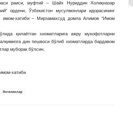
раси раиси, муфтий – Шайх Нуриддин Холиқназар
ий” ордени, Ўзбекистон мусулмонлари идорасининг
ош имом-хатиби – Мирзамахсуд домла Алимов “Имом
ўлида қилаётган хизматларига ажру мукофотларни
халқимизга дин пешвоси бўлиб хизматларда бардавом
тлар муборак бўлсин.
имом-хатиби
Янгиликлар