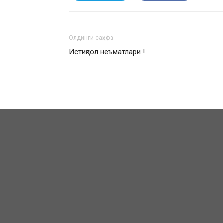
Олдинги саҳифа
Истиқлол неъматлари !