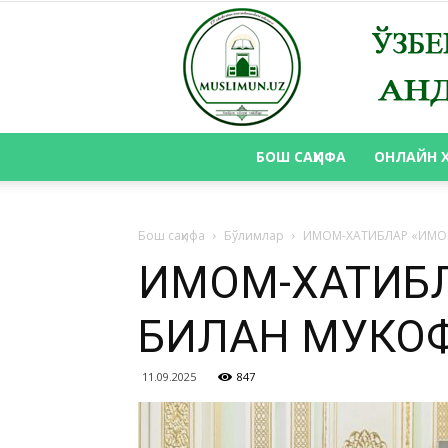
БОШ САҲИФА
ОНЛАЙН 
Бош саҳифа
Бўлимлар
ИМОМ-ХАТИБЛАР «ИМО
ИМОМ-ХАТИБЛ
БИЛАН МУКО
11.09.2025
847