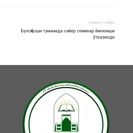
Кейинги саҳифа
Булоқбоши туманида сайёр семинар йиғилиши
ўтказилди