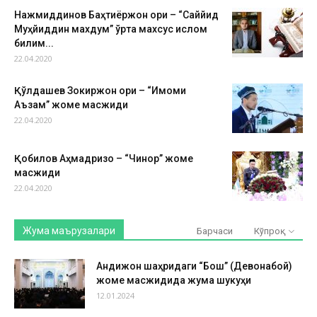
Нажмиддинов Баҳтиёржон қори – “Саййид
Муҳйиддин махдум” ўрта махсус ислом
билим...
22.04.2020
Қўлдашев Зокиржон қори – “Имоми
Аъзам” жоме масжиди
22.04.2020
Қобилов Аҳмадризо – “Чинор” жоме
масжиди
22.04.2020
Жума маърузалари
Барчаси
Кўпроқ
Андижон шаҳридаги “Бош” (Девонабой)
жоме масжидида жума шукуҳи
12.01.2024