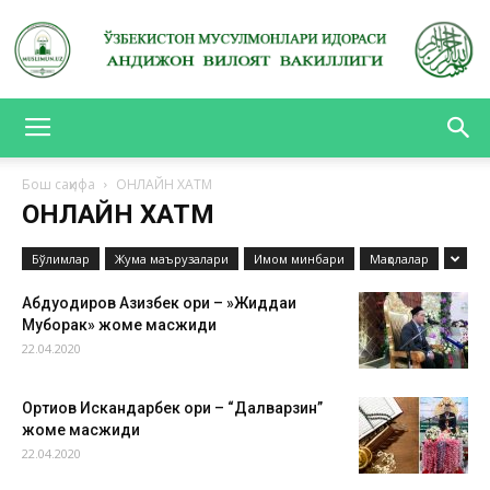
АНДИЖОН
Бош саҳифа
ОНЛАЙН ХАТМ
ОНЛАЙН ХАТМ
ВИЛОЯТ
Бўлимлар
Жума маърузалари
Имом минбари
Мақолалар
Абдуқодиров Азизбек қори – »Жиддаи
Муборак» жоме масжиди
ВАКИЛЛИГИ
22.04.2020
Ортиқов Искандарбек қори – “Далварзин”
жоме масжиди
22.04.2020