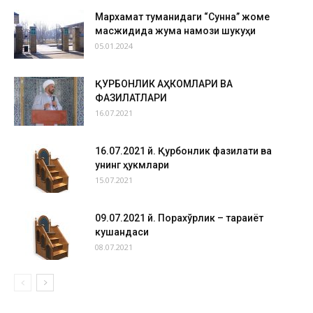
Мархамат туманидаги “Сунна” жоме
масжидида жума намози шукуҳи
05.01.2024
ҚУРБОНЛИК АҲКОМЛАРИ ВА
ФАЗИЛАТЛАРИ
16.07.2021
16.07.2021 й. Қурбонлик фазилати ва
унинг ҳукмлари
15.07.2021
09.07.2021 й. Порахўрлик – тараққиёт
кушандаси
08.07.2021