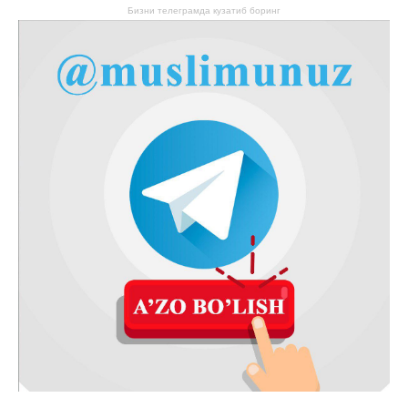
Бизни телеграмда кузатиб боринг