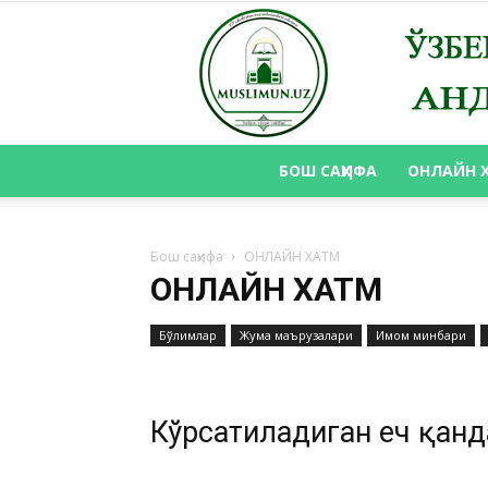
БОШ САҲИФА
ОНЛАЙН 
Бош саҳифа
ОНЛАЙН ХАТМ
ОНЛАЙН ХАТМ
Бўлимлар
Жума маърузалари
Имом минбари
Кўрсатиладиган ҳеч қан