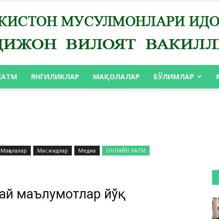
ХАТМ
ЯНГИЛИКЛАР
МАҚОЛАЛАР
БЎЛИМЛАР
АНДИЖОН
Мақолалар
Масжидлар
Медиа
ОНЛАЙН ХАТМ
ВИЛОЯТ
дай маълумотлар йўқ