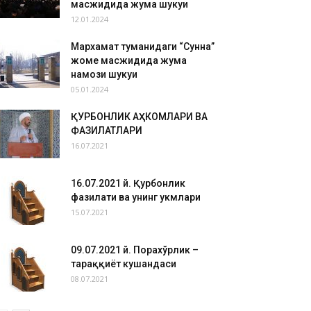
масжидида жума шукуҳи
12.01.2024
Мархамат туманидаги “Сунна”
жоме масжидида жума
намози шукуҳи
05.01.2024
ҚУРБОНЛИК АҲКОМЛАРИ ВА
ФАЗИЛАТЛАРИ
16.07.2021
16.07.2021 й. Қурбонлик
фазилати ва унинг ҳукмлари
15.07.2021
09.07.2021 й. Порахўрлик –
тараққиёт кушандаси
08.07.2021