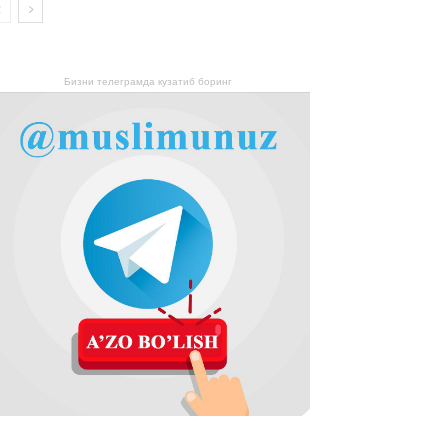
Бизни телеграмда кузатиб боринг