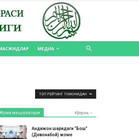
МАСЖИДЛАР
МЕДИА
ТОП РЕЙТИНГ ТОМОНИДАН
Жума маърузалари
Кўпроқ
Андижон шаҳридаги “Бош”
(Девонабой) жоме