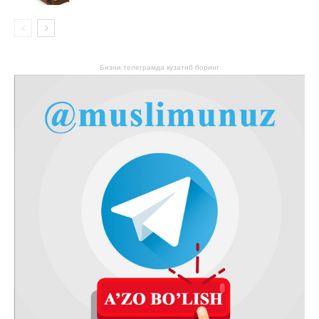
Бизни телеграмда кузатиб боринг