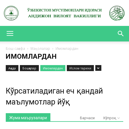
АНДИЖОН
Бош саҳифа
Мақолалар
Имомлардан
ИМОМЛАРДАН
ВИЛОЯТ
Ақида
Бошқалар
Имомлардан
Ислом тарихи
ВАКИЛЛИГИ
Кўрсатиладиган ҳеч қандай
маълумотлар йўқ
Жума маърузалари
Барчаси
Кўпроқ