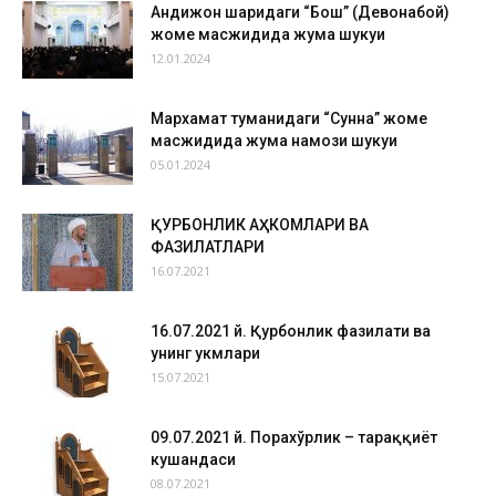
Андижон шаҳридаги “Бош” (Девонабой)
жоме масжидида жума шукуҳи
12.01.2024
Мархамат туманидаги “Сунна” жоме
масжидида жума намози шукуҳи
05.01.2024
ҚУРБОНЛИК АҲКОМЛАРИ ВА
ФАЗИЛАТЛАРИ
16.07.2021
16.07.2021 й. Қурбонлик фазилати ва
унинг ҳукмлари
15.07.2021
09.07.2021 й. Порахўрлик – тараққиёт
кушандаси
08.07.2021