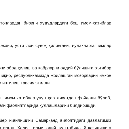
стонлардан бирини ҳудудлардаги бош имом-хатиблар
экани, усти лой сувоқ қилингани, йўлакларга чимлар
ни обод қилиш ва қабрларни оддий бўлишига эътибор
чиқиб, республикамизда жойлашган мозорларни имкон
а интилиш тавсия этилди.
ш имом-хатиблар учун ҳар жиҳатдан фойдали бўлиб,
даги фаолиятларида қўллашларини билдиришди.
айёр йиғилишини Самарқанд вилоятидаги давлатимиз
тилган Ҳадис илми олий мактабида ўтказилишига