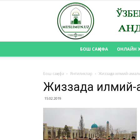
БОШ САҲИФА
ОНЛАЙН 
Бош саҳифа
Янгиликлар
Жиззаҳда илмий-амал
Жиззаҳда илмий-
15.02.2019