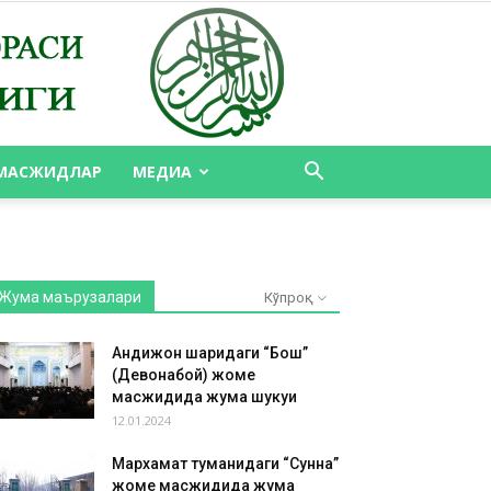
МАСЖИДЛАР
МЕДИА
Жума маърузалари
Кўпроқ
Андижон шаҳридаги “Бош”
(Девонабой) жоме
масжидида жума шукуҳи
12.01.2024
Мархамат туманидаги “Сунна”
жоме масжидида жума