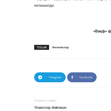
келишилди.
«Вақф» ф
TEGLAR
Янгиликлар
Telegram
Facebook
Олдинги саҳифа
Уламолар йиғилиши