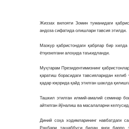
Жиззах вилояти Зомин туманидаги қабри
андоза сифатида олишлари тавсия этилди.
Мазкур қабристондаги қабрлар бир хилда 
ётқизилгани алоҳида таъкидланди.
Муҳтарам Президентимизнинг қабристонлар
қаратиш борасидаги тавсияларидан келиб 
қадар юқорида қайд этилган шаклда қилишг
Ташкил этилган илмий-амалий семинар бо
айтилган йўналиш ва масалаларни келгуси
Диний соҳа ходимларининг навбатдаги с
Раҳбари ташаббуси билан янги барпо э