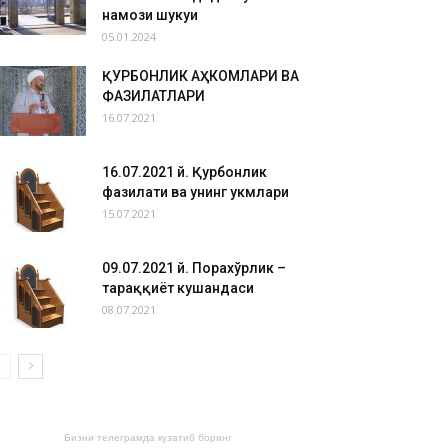
намози шукуҳи
05.01.2024
ҚУРБОНЛИК АҲКОМЛАРИ ВА
ФАЗИЛАТЛАРИ
16.07.2021
16.07.2021 й. Қурбонлик
фазилати ва унинг ҳукмлари
15.07.2021
09.07.2021 й. Порахўрлик –
тараққиёт кушандаси
08.07.2021
Бизни телеграмда кузатиб боринг