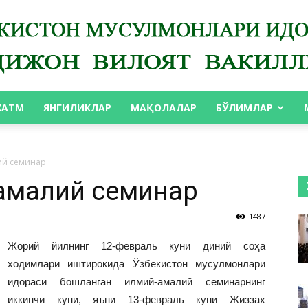
ХАТМ
ЯНГИЛИКЛАР
МАҚОЛАЛАР
БЎЛИМЛАР
АНДИЖОН
ий семинар
амалий семинар
1487
ВИЛОЯТ
Жорий йилнинг 12-февраль куни диний соҳа
ходимлари иштирокида Ўзбекистон мусулмонлари
идораси бошланган илмий-амалий семинарнинг
иккинчи куни, яъни 13-февраль куни Жиззах