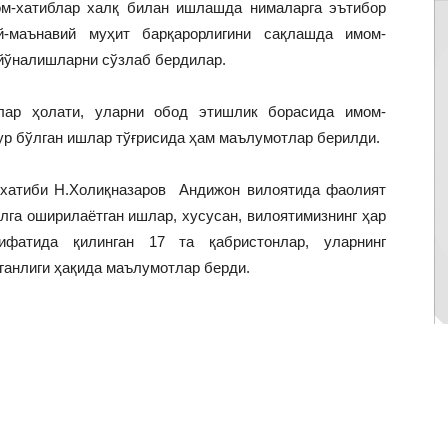
м-хатиблар халқ билан ишлашда нималарга эътибор
й-маънавий муҳит барқарорлигини сақлашда имом-
 йўналишларни сўзлаб бердилар.
нлар ҳолати, уларни обод этишлик борасида имом-
ур бўлган ишлар тўғрисида ҳам маълумотлар берилди.
-хатиби Н.Холиқназаров Андижон вилоятида фаолият
лга оширилаётган ишлар, хусусан, вилоятимизнинг ҳар
фатида қилинган 17 та қабристонлар, уларнинг
ганлиги ҳақида маълумотлар берди.