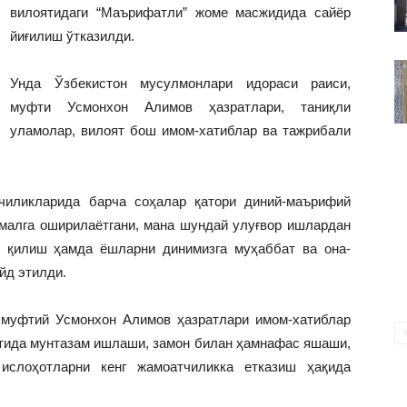
ВАКИЛЛИГИ
вилоятидаги “Маърифатли” жоме масжидида сайёр
йиғилиш ўтказилди.
Унда Ўзбекистон мусулмонлари идораси раиси,
муфти Усмонхон Алимов ҳазратлари, таниқли
уламолар, вилоят бош имом-хатиблар ва тажрибали
чиликларида барча соҳалар қатори диний-маърифий
малга оширилаётгани, мана шундай улуғвор ишлардан
и қилиш ҳамда ёшларни динимизга муҳаббат ва она-
йд этилди.
 муфтий Усмонхон Алимов ҳазратлари имом-хатиблар
стида мунтазам ишлаши, замон билан ҳамнафас яшаши,
ислоҳотларни кенг жамоатчиликка етказиш ҳақида