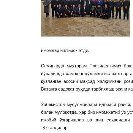
имомлар иштирок этди.
Семинарда муҳтарам Президентимиз бош
йўналишда ҳам кенг кўламли ислоҳотлар а
кўзланган асосий мақсад халқимизни роз
Ватанга садоқат руҳида тарбиялаш экани қа
Ўзбекистон мусулмонлари идораси раиси,
билан мулоқотда, ҳар бир имом-хатиб ўз у
ижобий ўзгаришлар ва дин соҳасидаги 
тўхталдилар.