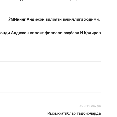
ЎМИнинг Андижон вилояти вакиллиги ходими,
онди Андижон вилоят филиали раҳбари Н.Қодиров
Кейинги саҳифа
Имом-хатиблар тадбирларда