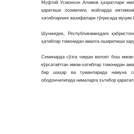
Муфтий Усмонхон Алимов ҳазратлари имо
қаратиши лозимлиги, жойларда ижтимои
хатибларнинг вазифалари тўғрисида муҳим
Шунингдек, Республикамиздаги қабристо
ҳатиблар томонидан амалга оширилиши зар
Семинарда сўзга чиққан вилоят бош имом
кўрсатаётган имом-хатиблар томонидан ама
бир шаҳар ва туманларида намуна си
ободончилигида нималарга эътибор қаратил