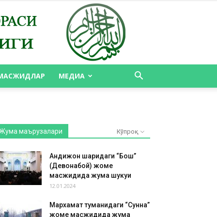
МАСЖИДЛАР
МЕДИА
Жума маърузалари
Кўпроқ
Андижон шаҳридаги “Бош”
(Девонабой) жоме
масжидида жума шукуҳи
12.01.2024
Мархамат туманидаги “Сунна”
жоме масжидида жума