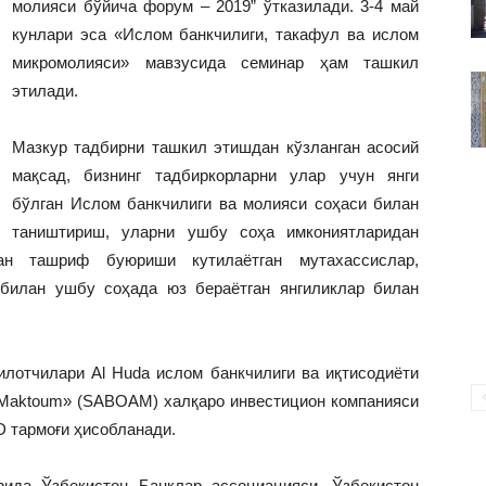
молияси бўйича форум – 2019” ўтказилади. 3-4 май
ВАКИЛЛИГИ
кунлари эса «Ислом банкчилиги, такафул ва ислом
микромолияси» мавзусида семинар ҳам ташкил
этилади.
Мазкур тадбирни ташкил этишдан кўзланган асосий
мақсад, бизнинг тадбиркорларни улар учун янги
бўлган Ислом банкчилиги ва молияси соҳаси билан
таништириш, уларни ушбу соҳа имкониятларидан
ан ташриф буюриши кутилаётган мутахассислар,
билан ушбу соҳада юз бераётган янгиликлар билан
лотчилари Al Huda ислом банкчилиги ва иқтисодиёти
l Maktoum» (SABOAM) халқаро инвестицион компанияси
D тармоғи ҳисобланади.
рида Ўзбекистон Банклар ассоциацияси, Ўзбекистон