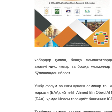
хабардор қилиш, бошқа мамлакатлард
амалиётчи-олимлар ва бошқа меҳмонлар 
бўлишишдан иборат.
Ушбу форум ва икки кунлик семинар ташки
маркази (БАА), «Sheikh Ahmed Bin Obeid A
(БАА), ҳамда Ислом тараққиёт банкининг IC
Тадбирда ҳамкор давлат идоралари қато