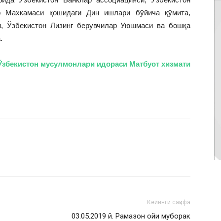
ар Махкамаси қошидаги Дин ишлари бўйича қўмита,
и, Ўзбекистон Лизинг берувчилар Уюшмаси ва бошқа
.
Ўзбекистон мусулмонлари идораси Матбуот хизмати
Кейинги саҳифа
03.05.2019 й. Рамазон ойи муборак