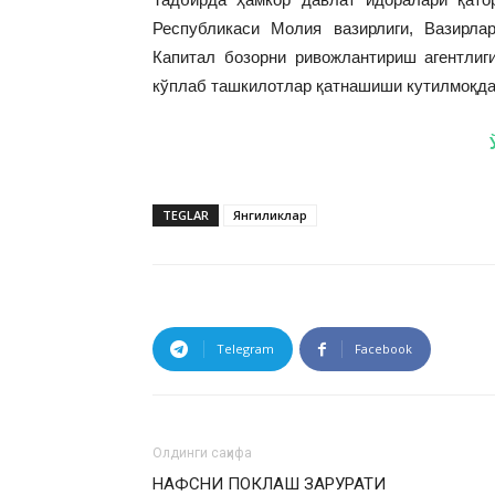
Республикаси Молия вазирлиги, Вазирл
Капитал бозорни ривожлантириш агентлиг
кўплаб ташкилотлар қатнашиши кутилмоқда
TEGLAR
Янгиликлар
Telegram
Facebook
Олдинги саҳифа
НАФСНИ ПОКЛАШ ЗАРУРАТИ