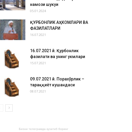
намози шукуҳи
05.01.2024
ҚУРБОНЛИК АҲКОМЛАРИ ВА
ФАЗИЛАТЛАРИ
16.07.2021
16.07.2021 й. Қурбонлик
фазилати ва унинг ҳукмлари
15.07.2021
09.07.2021 й. Порахўрлик –
тараққиёт кушандаси
08.07.2021
Бизни телеграмда кузатиб боринг