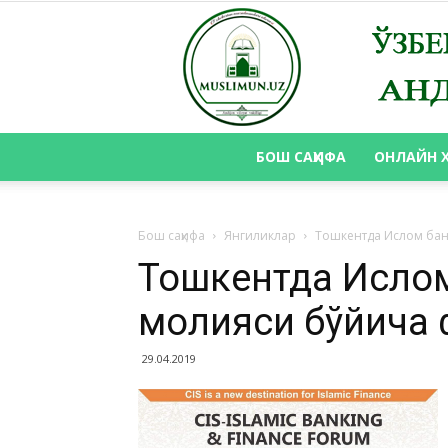
БОШ САҲИФА
ОНЛАЙН 
Бош саҳифа
Янгиликлар
Тошкентда Ислом бан
Тошкентда Ислом
молияси бўйича 
29.04.2019