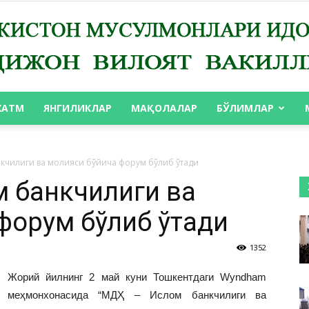
ХАТМ
ЯНГИЛИКЛАР
МАҚОЛАЛАР
БЎЛИМЛАР
АНДИЖОН
кчилиги ва молияси бўйича форум бўлиб ўтади
 банкчилиги ва
форум бўлиб ўтади
ВИЛОЯТ
1352
Жорий йилнинг 2 май куни Тошкентдаги Wyndham
меҳмонхонасида “МДҲ – Ислом банкчилиги ва