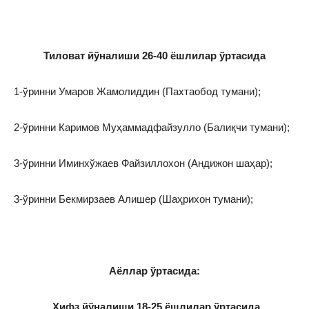
Тиловат йўналиши 26-40 ёшлилар ўртасида
1-ўринни Умаров Жамолиддин (Пахтаобод тумани);
2-ўринни Каримов Муҳаммадфайзулло (Балиқчи тумани);
3-ўринни Иминхўжаев Файзиллохон (Андижон шаҳар);
3-ўринни Бекмирзаев Алишер (Шаҳрихон тумани);
Аёллар ўртасида:
Ҳифз йўналиши 18-25 ёшлилар ўртасида