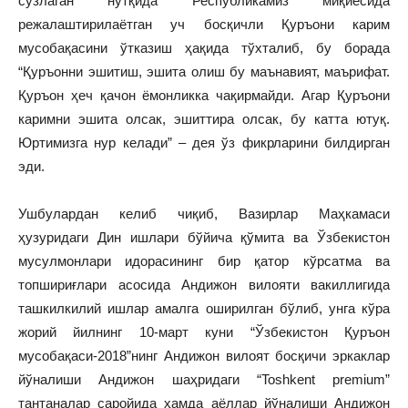
сўзлаган нутқида Республикамиз миқиёсида
режалаштирилаётган уч босқичли Қуръони карим
мусобақасини ўтказиш ҳақида тўхталиб, бу борада
“Қуръонни эшитиш, эшита олиш бу маънавият, маърифат.
Қуръон ҳеч қачон ёмонликка чақирмайди. Агар Қуръони
каримни эшита олсак, эшиттира олсак, бу катта ютуқ.
Юртимизга нур келади” – дея ўз фикрларини билдирган
эди.
Ушбулардан келиб чиқиб, Вазирлар Маҳкамаси
ҳузуридаги Дин ишлари бўйича қўмита ва Ўзбекистон
мусулмонлари идорасининг бир қатор кўрсатма ва
топшириғлари асосида Андижон вилояти вакиллигида
ташкилкилий ишлар амалга оширилган бўлиб, унга кўра
жорий йилнинг 10-март куни “Ўзбекистон Қуръон
мусобақаси-2018”нинг Андижон вилоят босқичи эркаклар
йўналиши Андижон шаҳридаги “Toshkent premium”
тантаналар саройида ҳамда аёллар йўналиши Андижон