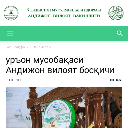
АНДИЖОН
Бош саҳифа
Янгиликлар
Қуръон мусобақаси
ВИЛОЯТ
Андижон вилоят босқичи
11.03.2018
1660
ВАКИЛЛИГИ