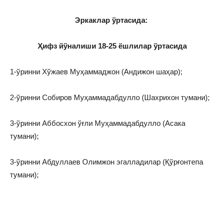
Эркаклар ўртасида:
Ҳифз йўналиши 18-25 ёшлилар ўртасида
1-ўринни Хўжаев Муҳаммаджон (Андижон шаҳар);
2-ўринни Собиров Муҳаммадабдулло (Шахрихон тумани);
3-ўринни Аббосхон ўғли Муҳаммадабдулло (Асака
тумани);
3-ўринни Абдуллаев Олимжон эгалладилар (Қўрғонтепа
тумани);