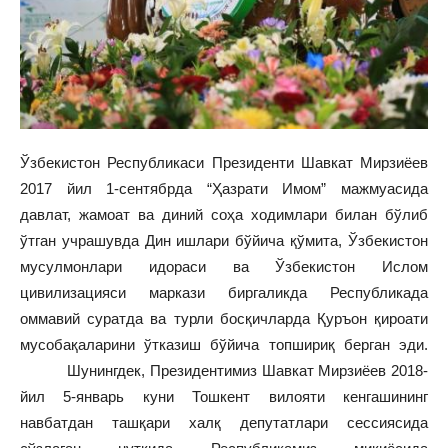
Ўзбекистон Республикаси Президенти Шавкат Мирзиёев
2017 йил 1-сентябрда “Ҳазрати Имом” мажмуасида
давлат, жамоат ва диний соҳа ходимлари билан бўлиб
ўтган учрашувда Дин ишлари бўйича қўмита, Ўзбекистон
мусулмонлари идораси ва Ўзбекистон Ислом
цивилизацияси маркази биргаликда Республикада
оммавий суратда ва турли босқичларда Қуръон қироати
мусобақаларини ўтказиш бўйича топшириқ берган эди.
Шунингдек, Президентимиз Шавкат Мирзиёев 2018-
йил 5-январь куни Тошкент вилояти кенгашининг
навбатдан ташқари халқ депутатлари сессиясида