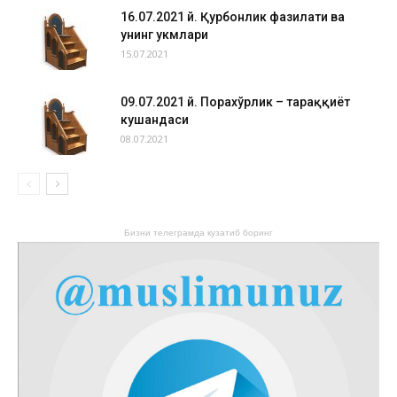
16.07.2021 й. Қурбонлик фазилати ва
унинг ҳукмлари
15.07.2021
09.07.2021 й. Порахўрлик – тараққиёт
кушандаси
08.07.2021
Бизни телеграмда кузатиб боринг