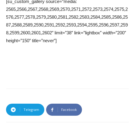
[su_custom_gallery source=”media:
2565,2566,2567,2568,2569,2570,2571,2572,2573,2574,2575,2
576,2577,2578,2579,2580,2581,2582,2583,2584,2585,2586,25
87,2588,2589,2590,2591,2592,2593,2594,2595,2596,2597,259
8,2599,2600,2601,2602″ limit=”38″ link=”lightbox” width=”200″
height=”150″ title=”never”]
Telegram
Facebook