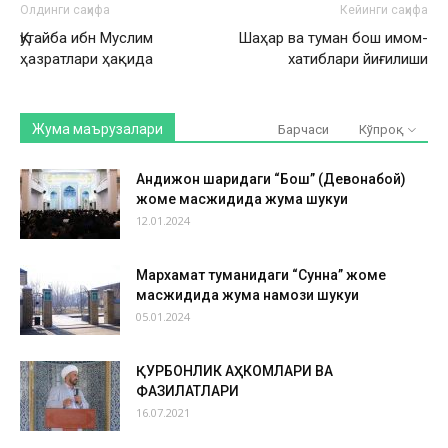
Олдинги саҳифа
Кейинги саҳифа
Қутайба ибн Муслим
Шаҳар ва туман бош имом-
ҳазратлари ҳақида
хатиблари йиғилиши
Жума маърузалари
Барчаси
Кўпроқ
Андижон шаҳридаги “Бош” (Девонабой)
жоме масжидида жума шукуҳи
12.01.2024
Мархамат туманидаги “Сунна” жоме
масжидида жума намози шукуҳи
05.01.2024
ҚУРБОНЛИК АҲКОМЛАРИ ВА
ФАЗИЛАТЛАРИ
16.07.2021