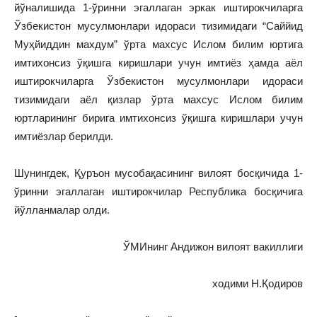
йўналишида 1-ўринни эгаллаган эркак иштирокчиларга
Ўзбекистон мусулмонлари идораси тизимидаги “Саййид
Муҳйиддин махдум” ўрта махсус Ислом билим юртига
имтихонсиз ўқишга киришлари учун имтиёз ҳамда аёл
иштирокчиларга Ўзбекистон мусулмонлари идораси
тизимидаги аёл қизлар ўрта махсус Ислом билим
юртларининг бирига имтихонсиз ўқишга киришлари учун
имтиёзлар берилди.
Шунингдек, Қуръон мусобақасининг вилоят босқичида 1-
ўринни эгаллаган иштирокчилар Республика босқичига
йўлланмалар олди.
ЎМИнинг Андижон вилоят вакиллиги
ходими Н.Қодиров