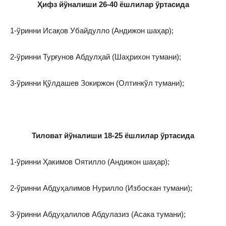
Ҳифз йўналиши 26-40 ёшлилар ўртасида
1-ўринни Исақов Убайдулло (Андижон шаҳар);
2-ўринни Турғунов Абдулҳай (Шаҳрихон тумани);
3-ўринни Қўлдашев Зокиржон (Олтинкўл тумани);
Тиловат йўналиши 18-25 ёшлилар ўртасида
1-ўринни Ҳакимов Оятилло (Андижон шаҳар);
2-ўринни Абдуҳалимов Нурилло (Избоскан тумани);
3-ўринни Абдуҳалилов Абдулазиз (Асака тумани);