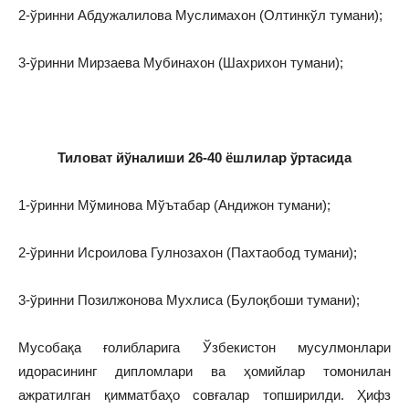
2-ўринни Абдужалилова Муслимахон (Олтинкўл тумани);
3-ўринни Мирзаева Мубинахон (Шахрихон тумани);
Тиловат йўналиши 26-40 ёшлилар ўртасида
1-ўринни Мўминова Мўътабар (Андижон тумани);
2-ўринни Исроилова Гулнозахон (Пахтаобод тумани);
3-ўринни Позилжонова Мухлиса (Булоқбоши тумани);
Мусобақа ғолибларига Ўзбекистон мусулмонлари
идорасининг дипломлари ва ҳомийлар томонилан
ажратилган қимматбаҳо совғалар топширилди. Ҳифз