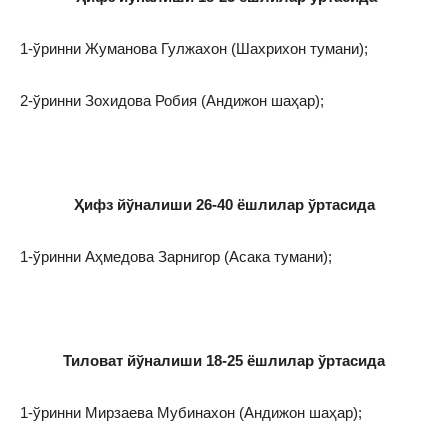
1-ўринни Жуманова Гулжахон (Шахрихон тумани);
2-ўринни Зохидова Робия (Андижон шаҳар);
Ҳифз йўналиши 26-40 ёшлилар ўртасида
1-ўринни Аҳмедова Зарнигор (Асака тумани);
Тиловат йўналиши 18-25 ёшлилар ўртасида
1-ўринни Мирзаева Мубинахон (Андижон шаҳар);