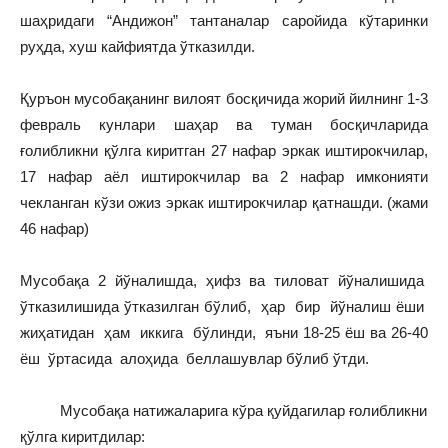
шаҳридаги “Андижон” тантаналар саройида кўтаринки
руҳда, хуш кайфиятда ўтказилди.
Қуръон мусобақанинг вилоят босқичида жорий йилнинг 1-3
февраль кунлари шаҳар ва туман босқичларида
ғолибликни қўлга киритган 27 нафар эркак иштирокчилар,
17 нафар аёл иштирокчилар ва 2 нафар имконияти
чекланган кўзи ожиз эркак иштирокчилар қатнашди. (жами
46 нафар)
Мусобақа 2 йўналишда, ҳифз ва тиловат йўналишида
ўтказилишида ўтказилган бўлиб, ҳар бир йўналиш ёши
жиҳатидан ҳам иккига бўлинди, яъни 18-25 ёш ва 26-40
ёш ўртасида алоҳида беллашувлар бўлиб ўтди.
Мусобақа натижаларига кўра қуйдагилар ғолибликни
қўлга киритдилар: