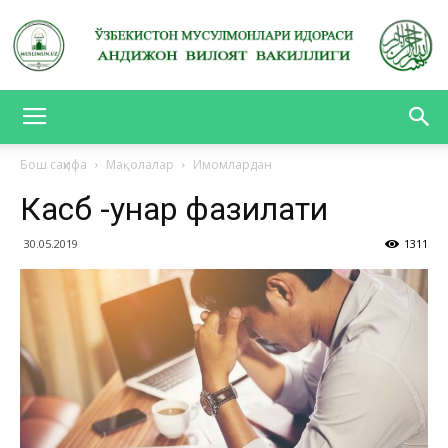
АНДИЖОН
Бош саҳифа
Мақолалар
Имомлардан
Касб -ҳунар фазилати
ВИЛОЯТ
30.05.2019
1311
ВАКИЛЛИГИ