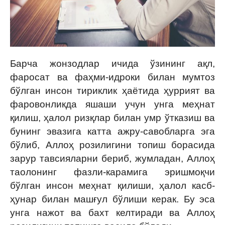
Барча жонзодлар ичида ўзининг ақл,
фаросат ва фаҳми-идроки билан мумтоз
бўлган инсон тириклик ҳаётида ҳуррият ва
фаровонликда яшаши учун унга меҳнат
қилиш, ҳалол ризқлар билан умр ўтказиш ва
бунинг эвазига катта ажру-савобларга эга
бўлиб, Аллоҳ розилигини топиш борасида
зарур тавсияларни бериб, жумладан, Аллоҳ
таолонинг фазли-карамига эришмоқчи
бўлган инсон меҳнат қилиши, ҳалол касб-
ҳунар билан машғул бўлиши керак. Бу эса
унга нажот ва бахт келтиради ва Аллоҳ