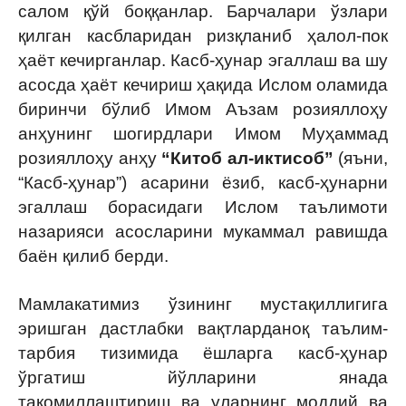
салом қўй боққанлар. Барчалари ўзлари
қилган касбларидан ризқланиб ҳалол-пок
ҳаёт кечирганлар. Касб-ҳунар эгаллаш ва шу
асосда ҳаёт кечириш ҳақида Ислом оламида
биринчи бўлиб Имом Аъзам розияллоҳу
анҳунинг шогирдлари Имом Муҳаммад
розияллоҳу анҳу
“Китоб ал-иктисоб”
(яъни,
“Касб-ҳунар”) асарини ёзиб, касб-ҳунарни
эгаллаш борасидаги Ислом таълимоти
назарияси асосларини мукаммал равишда
баён қилиб берди.
Мамлакатимиз ўзининг мустақиллигига
эришган дастлабки вақтларданоқ таълим-
тарбия тизимида ёшларга касб-ҳунар
ўргатиш йўлларини янада
такомиллаштириш ва уларнинг моддий ва