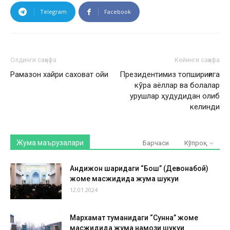
Telegram
Facebook
Олдинги саҳифа
Кейинги саҳифа
Рамазон хайри саховат ойи
Президентимиз топшириғига
кўра аёллар ва болалар
урушлар ҳудудидан олиб
келинди
Жума маърузалари
Барчаси
Кўпроқ
Андижон шаҳридаги “Бош” (Девонабой)
жоме масжидида жума шукуҳи
12.01.2024
Мархамат туманидаги “Сунна” жоме
масжидида жума намози шукуҳи