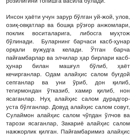
розилигини топишга васила бўлади.
Инсон ҳаёти учун зарур бўлган уй-жой, улов,
озиқ-овқатлар ва бошқа рўзғор анжомлари,
поклик воситаларига, либосга муҳтож
бўлинади. Буларнинг барчаси касб-ҳунар
орқали вужудга келади. Ўтган барча
пайғамбарлар ва элчилар ҳар бирлари касб-
ҳунар билан машғул бўлиб, ҳаёт
кечирганлар. Одам алайҳис салом буғдой
сепганлар ва уни ўриб, дон қилиб,
тегирмондан ўтказиб, хамир қилиб, нон
ясаганлар. Нуҳ алайҳис салом дурадгор-
уста бўлганлар. Довуд алайҳис салом совут,
Сулаймон алайҳис салом чўпдан ўлчов ва
тарози ясаганлар, Закариё алайҳис салом
нажжорлик қилган. Пайғамбаримиз алайҳис