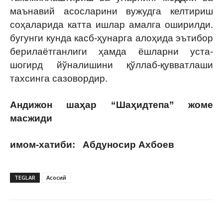
маънавий асосларини вужудга келтириш
соҳаларида катта ишлар амалга оширилди.
бугунги кунда касб-ҳунарга алоҳида эътибор
берилаётганлиги ҳамда ёшларни уста-
шогирд йўналишини қўллаб-қувватлаши
тахсинга сазовордир.
Андижон шаҳар “Шаҳидтепа” жоме
масжиди
имом-хатиби: Абдуносир Ахбоев
TEGLAR
Асосий