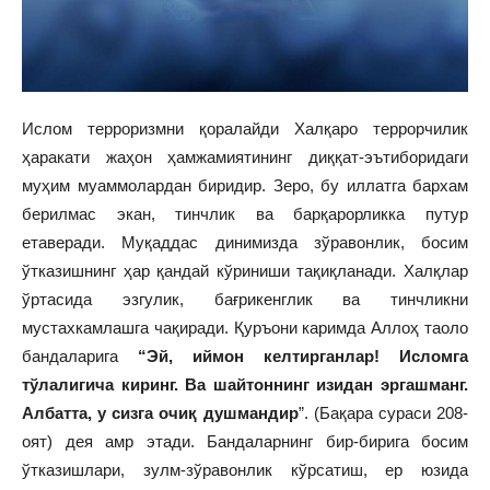
Ислом терроризмни қоралайди Халқаро террорчилик
ҳаракати жаҳон ҳамжамиятининг диққат-эътиборидаги
муҳим муаммолардан биридир. Зеро, бу иллатга бархам
берилмас экан, тинчлик ва барқарорликка путур
етаверади. Муқаддас динимизда зўравонлик, босим
ўтказишнинг ҳар қандай кўриниши тақиқланади. Халқлар
ўртасида эзгулик, бағрикенглик ва тинчликни
мустахкамлашга чақиради. Қуръони каримда Аллоҳ таоло
бандаларига
“Эй, иймон келтирганлар! Исломга
тўл
ал
и
г
ича киринг. Ва шайтоннинг изидан эргашманг.
Албатта, у сизга очиқ душмандир
”. (Бақара сураси 208-
оят) дея амр этади. Бандаларнинг бир-бирига босим
ўтказишлари, зулм-зўравонлик кўрсатиш, ер юзида