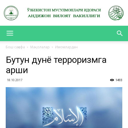
АНДИЖОН
Бош саҳифа
Мақолалар
Имомлардан
Бутун дунё терроризмга
ВИЛОЯТ
қарши
18.10.2017
1493
ВАКИЛЛИГИ