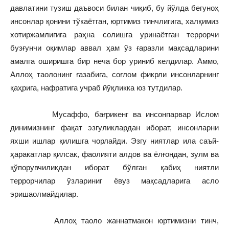
давлатини тузиш даъвоси билан чиқиб, бу йўлда бегуноҳ
инсонлар қонини тўкаётган, юртимиз тинчлигига, халқимиз
хотиржамлигига раҳна солишга уринаётган террорчи
бузғунчи оқимлар аввал ҳам ўз ғаразли мақсадларини
амалга оширишга бир неча бор уриниб келдилар. Аммо,
Аллоҳ таолонинг ғазабига, соғлом фикрли инсонларнинг
қаҳрига, нафратига учраб йўқликка юз тутдилар.
Мусаффо, бағрикенг ва инсонпарвар Ислом
динимизнинг фақат эзгуликлардан иборат, инсонларни
яхши ишлар қилишга чорлайди. Эзгу ниятлар ила саъй-
ҳаракатлар қилсак, фаолияти алдов ва ёлғондан, зулм ва
қўпорувчиликдан иборат бўлган қабиҳ ниятли
террорчилар ўзлариниг ёвуз мақсадларига асло
эришаолмайдилар.
Аллоҳ таоло жаннатмакон юртимизни тинч,