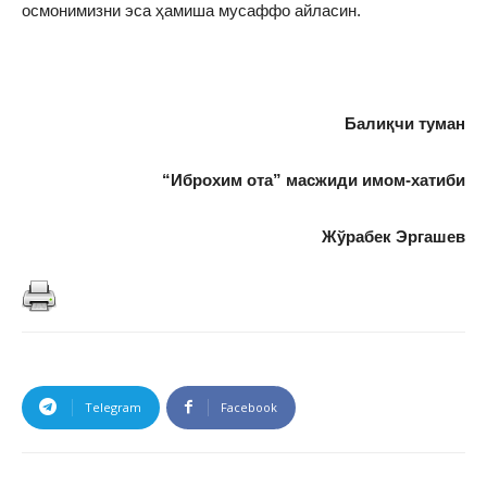
осмонимизни эса ҳамиша мусаффо айласин.
Балиқчи туман
“Иброхим ота” масжиди имом-хатиби
Жўрабек
Эргашев
Telegram
Facebook