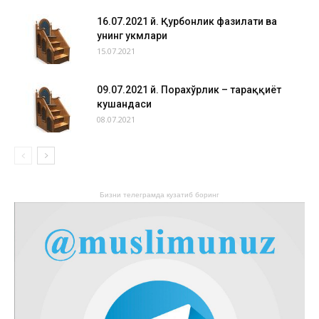
16.07.2021 й. Қурбонлик фазилати ва
унинг ҳукмлари
15.07.2021
09.07.2021 й. Порахўрлик – тараққиёт
кушандаси
08.07.2021
Бизни телеграмда кузатиб боринг