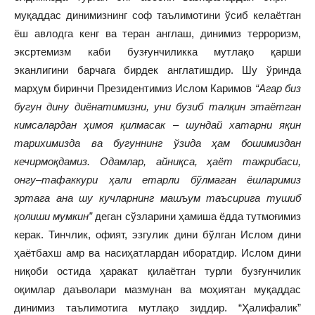
муқаддас динимизнинг соф таълимотини ўсиб келаётган
ёш авлодга кенг ва теран англаш, динимиз терроризм,
эксртемизм каби бузғунчиликка мутлақо қарши
эканлигини барчага бирдек англатишдир. Шу ўринда
марҳум биринчи Президентимиз Ислом Каримов
“Агар биз
бугун дину диёнатимизни, уни бузиб талқин этаётган
кимсалардан
ҳ
имоя қилмасак
–
шундай хатарни яқин
тарихимизда ва бугуннинг ўзида ҳам бошимиздан
кечирмоқдамиз
. О
дамлар, айниқса,
ҳ
аёт тажрибаси,
онгу
–
тафаккури
ҳ
али етарли бўлмаган ёшларимиз
эртага ана шу кучларнинг машъум таъсирига тушиб
қолиши мумкин”
деган сўзларини ҳамиша ёдда тутмоғимиз
керак. Тинчлик, офият, эзгулик дини бўлган Ислом дини
ҳаётбахш амр ва насиҳатлардан иборатдир. Ислом дини
ниқоби остида ҳаракат қилаётган турли бузғунчилик
оқимлар даъволари мазмунан ва моҳиятан муқаддас
динимиз таълимотига мутлақо зиддир. “Ҳалифалик”