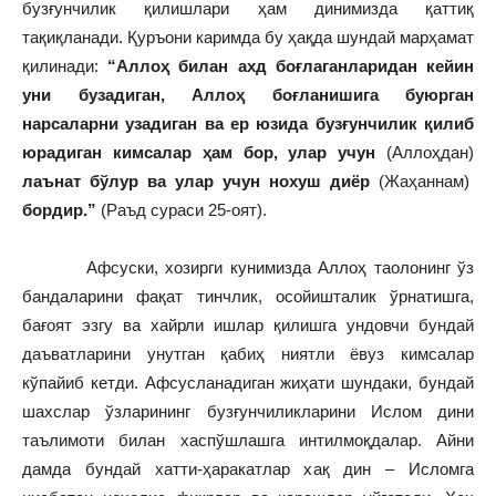
бузғунчилик қилишлари ҳам динимизда қаттиқ
тақиқланади. Қуръони каримда бу ҳақда шундай марҳамат
қилинади:
“Аллоҳ билан ахд боғлаганларидан кейин
уни бузадиган, Аллоҳ боғланишига буюрган
нарсаларни узадиган ва ер юзида бузғунчилик қилиб
юрадиган кимсалар ҳам бор, улар учун
(Аллоҳдан)
лаънат бўлур ва улар учун нохуш диёр
(Жаҳаннам)
бордир.”
(Раъд сураси 25-оят).
Афсуски, хозирги кунимизда Аллоҳ таолонинг ўз
бандаларини фақат тинчлик, осойишталик ўрнатишга,
бағоят эзгу ва хайрли ишлар қилишга ундовчи бундай
даъватларини унутган қабиҳ ниятли ёвуз кимсалар
кўпайиб кетди. Афсусланадиган жиҳати шундаки, бундай
шахслар ўзларининг бузғунчиликларини Ислом дини
таълимоти билан хаспўшлашга интилмоқдалар. Айни
дамда бундай хатти-ҳаракатлар хақ дин – Исломга