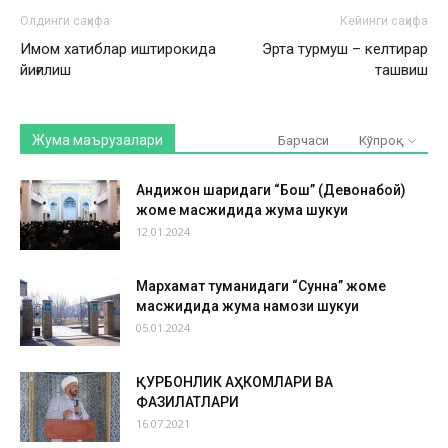
Олдинги саҳифа
Кейинги саҳифа
Имом хатиблар иштирокида
Эрта турмуш – келтирар
йиғилиш
ташвиш
Жума маърузалари
Барчаси
Кўпроқ
Андижон шаҳридаги “Бош” (Девонабой)
жоме масжидида жума шукуҳи
12.01.2024
Мархамат туманидаги “Сунна” жоме
масжидида жума намози шукуҳи
05.01.2024
ҚУРБОНЛИК АҲКОМЛАРИ ВА
ФАЗИЛАТЛАРИ
16.07.2021