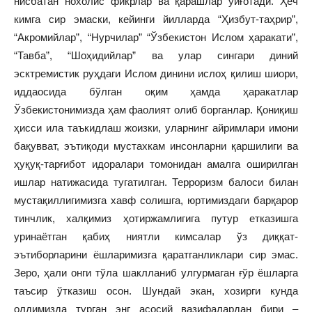
нисбатан нохолис фикрлар ва қарашлар уйғотади. Ҳеч
кимга сир эмаски, кейинги йилларда “Ҳизбут-таҳрир”,
“Акромийлар”, “Нурчилар” “Ўзбекистон Ислом ҳаракати”,
“Тавба”, “Шоҳидийлар” ва улар сингари диний
эсктремистик руҳдаги Ислом динини ислоҳ қилиш шиори,
иддаосида бўлган оқим ҳамда ҳаракатлар
Ўзбекистонимизда ҳам фаолият олиб борганлар. Қониқиш
ҳисси ила таъкидлаш жоизки, уларнинг айримлари имони
бақувват, эътиқоди мустахкам инсонларни қаршилиги ва
ҳуқуқ-тарғибот идоралари томонидан амалга оширилган
ишлар натижасида тугатилган. Терроризм балоси билан
мустақиллигимизга хавф солишга, юртимиздаги барқарор
тинчлик, халқимиз ҳотиржамлигига путур етказишга
уринаётган қабиҳ ниятли кимсалар ўз диққат-
эътиборларини ёшларимизга қаратганликлари сир эмас.
Зеро, ҳали онги тўла шаклланиб улгурмаган ғўр ёшларга
таъсир ўтказиш осон. Шундай экан, хозирги кунда
олдимизда турган энг асосий вазифалардан бири –