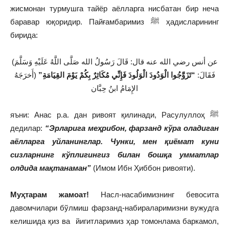
жисмонан турмушга тайёр аёлларга нисбатан бир неча
баравар юқоридир. Пайғамбаримиз ﷺ ҳадисларининг
бирида:
(عن أنس رضي الله عنه قال: قَالَ رَسُولُ الله صَلَّى اللَّهُ عَلَيْهِ وَسَلَّمَ
فَقَالَ:
“تَزَوَّجُوا الْوَدُودَ الْوَلُودَ فَإِنِّي مُكَاثِرٌ بِكُمْ يَوْمَ القِيَامَةِ”
(أَخرَجَهُ
الإِمَامُ ابنُ حِبَّان
яъни: Анас р.а. дан ривоят қилинади, Расулуллоҳ ﷺ
дедилар:
“Эрларига меҳрибон, фарзанд кўра оладиган
аёлларга уйланинглар. Чунки, мен қиёмат куни
сизларнинг кўплигингиз билан бошқа умматлар
олдида мақтанаман”
(Имом Ибн Ҳиббон ривояти).
Муҳтарам жамоат!
Насл-насабимизнинг бевосита
давомчилари бўлмиш фарзанд-набираларимизни вужудга
келишида қиз ва йигитларимиз ҳар томонлама баркамол,