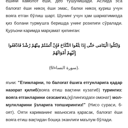
ёшини камолот ёши, деб тушунишади. Аслида эса
балоғат ёши никоҳ ёши эмас, балки никоҳ қуриш учун
вояга етган бўлиш шарт. Шунинг учун ҳам шариатимизда
қиз болани турмушга беришда унинг розилиги сўралади.
Қуръони каримда марҳамат қилинган:
وَابْتَلُوا الْيَتَامَى حَتَّى إِذَا بَلَغُوا النِّكَاحَ فَإِنْ آَنَسْتُمْ مِنْهُمْ رُشْدً فَادْفَعُوا
إِلَيْهِمْ أَمْوَالَهُمْ
(سورة النساء/6).
яъни:
“Етимларни, то балоғат ёшига етгунларига қадар
назорат қилиб
(вояга етиш вақтини кузатиб)
турингиз:
вояга етганларини сезсангиз,
(қўлингиздаги омонат)
мол-
мулкларини ўзларига топширингиз!”
(Нисо сураси, 6-
оят). Ояти кариманинг маъносига қарасак, балоғат ёши
вояга етиш вақтидан бошқа эканлиги маълум бўлади.