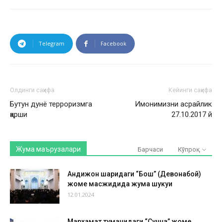
Telegram
Facebook
Олдинги саҳифа
Кейинги саҳифа
Бутун дунё терроризмга
Имонимизни асрайлик
қарши
27.10.2017 й
Жума маърузалари
Барчаси
Кўпроқ
Андижон шаҳридаги “Бош” (Девонабой)
жоме масжидида жума шукуҳи
12.01.2024
Мархамат туманидаги “Сунна” жоме