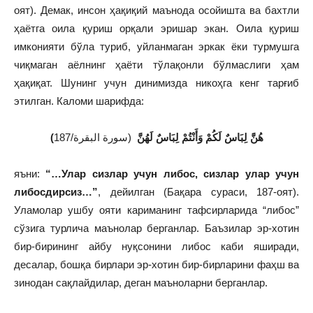
оят). Демак, инсон ҳақиқий маънода осойишта ва бахтли
ҳаётга оила қуриш орқали эришар экан. Оила қуриш
имконияти бўла туриб, уйланмаган эркак ёки турмушга
чиқмаган аёлнинг ҳаёти тўлақонли бўлмаслиги ҳам
ҳақиқат. Шунинг учун динимизда никоҳга кенг тарғиб
этилган. Каломи шарифда:
(هُنَّ لِبَاسٌ لَكُمْ وَأَنْتُمْ لِبَاسٌ لَهُنَّ
(سورة البقرة/187
яъни:
“…Улар сизлар учун либос, сизлар улар учун
либосдирсиз…”
, дейилган (Бақара сураси, 187-оят).
Уламолар ушбу ояти кариманинг тафсирларида “либос”
сўзига турлича маънолар берганлар. Баъзилар эр-хотин
бир-бирининг айбу нуқсонини либос каби яширади,
десалар, бошқа бирлари эр-хотин бир-бирларини фаҳш ва
зинодан сақлайдилар, деган маъноларни берганлар.