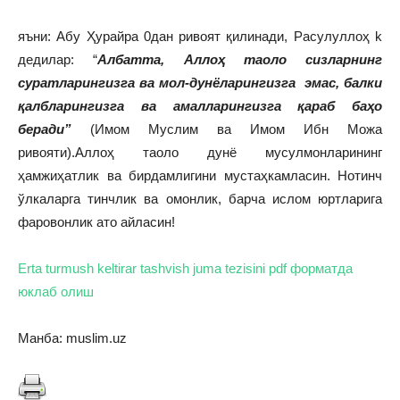
яъни: Абу Ҳурайра 0дан ривоят қилинади, Расулуллоҳ k
дедилар: “
Албатта, Аллоҳ таоло сизларнинг
суратларингизга ва мол-дунёларингизга эмас, балки
қалбларингизга ва амалларингизга қараб баҳо
беради”
(Имом Муслим ва Имом Ибн Можа
ривояти).Аллоҳ таоло дунё мусулмонларининг
ҳамжиҳатлик ва бирдамлигини мустаҳкамласин. Нотинч
ўлкаларга тинчлик ва омонлик, барча ислом юртларига
фаровонлик ато айласин!
Erta turmush keltirar tashvish juma tezisini pdf форматда
юклаб олиш
Манба: muslim.uz