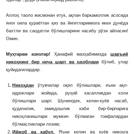
Аллоҳ таоло жисмонан етук, ақлан баркамоллик асосида
янги оила қураётган қиз ва йигитларимизга икки дунёда
бахтли ва саодатли бўлишларини насибу рўзи айласин!
Омин.
Муҳтарам азизлар!
Ҳанафий мазҳабимизда
шаръий
никоҳнинг бир неча шарт ва одоблари
бўлиб, улар
қуйидагилардир:
Никоҳдан
ўтувчилар оқил бўлишлари, яъни ақл-
идроклари жойида, руҳий касалликдан холи
бўлишлари шарт. Шунингдек, келин-куёв насаб,
қудачилик, эмикдошлик каби бир-бирларига
никоҳланишлари мумкин бўлмаган тоифалардан
бўлмасликлари лозим;
Ийжоб ва қабул.
Яъни келин ва куёв никоҳга