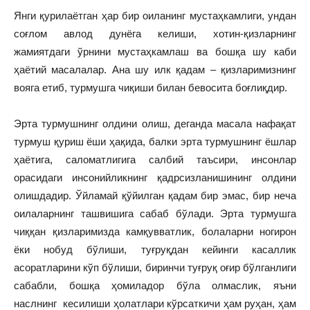
Янги қурилаётган ҳар бир оиланинг мустаҳкамлиги, ундан
соғлом авлод дунёга келиши, хотин-қизларнинг
жамиятдаги ўрнини мустаҳкамлаш ва бошқа шу каби
ҳаётий масалалар. Ана шу илк қадам – қизларимизнинг
вояга етиб, турмушга чиқиши билан бевосита боғлиқдир.
Эрта турмушнинг олдини олиш, деганда масала нафақат
турмуш қуриш ёши ҳақида, балки эрта турмушнинг ёшлар
ҳаётига, саломатлигига салбий таъсири, инсонлар
орасидаги инсонийликнинг қадрсизланишининг олдини
олишдадир. Ўйламай қўйилган қадам бир эмас, бир неча
оилаларнинг ташвишига сабаб бўлади. Эрта турмушга
чиққан қизларимизда камқувватлик, болаларни ногирон
ёки нобуд бўлиши, туғруқдан кейинги касаллик
асоратларини кўп бўлиши, биринчи туғруқ оғир бўлганлиги
сабабли, бошқа ҳомиладор бўла олмаслик, яъни
наслнинг кесилиши ҳолатлари кўрсаткичи ҳам руҳан, ҳам