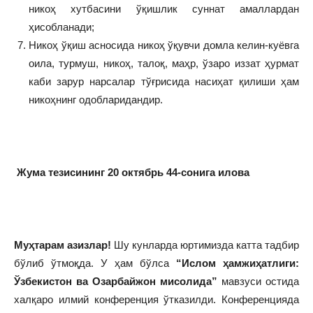
никоҳ хутбасини ўқишлик суннат амаллардан
ҳисобланади;
Никоҳ ўқиш асносида никоҳ ўқувчи домла келин-куёвга
оила, турмуш, никоҳ, талоқ, маҳр, ўзаро иззат ҳурмат
каби зарур нарсалар тўғрисида насиҳат қилиши ҳам
никоҳнинг одобларидандир.
Жума тезисининг 20 октябрь 44-сонига илова
Муҳтарам азизлар!
Шу кунларда юртимизда катта тадбир
бўлиб ўтмоқда. У ҳам бўлса
“Ислом ҳамжиҳатлиги:
Ўзбекистон ва Озарбайжон мисолида”
мавзуси остида
халқаро илмий конференция ўтказилди. Конференцияда