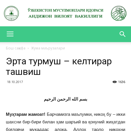
АНДИЖОН
Бош саҳифа
Жума маърузалари
Эрта турмуш – келтирар
ВИЛОЯТ
ташвиш
18.10.2017
1636
ВАКИЛЛИГИ
بسم الله الرحمن الرحيم
Муҳтарам жамоат!
Барчамизга маълумки, никоҳ бу – икки
шахсни бир-бири билан ҳам шаръий ва қонуний жиҳатдан
боғловчи муқаддас алоқа. Аллоҳ таоло никоҳни