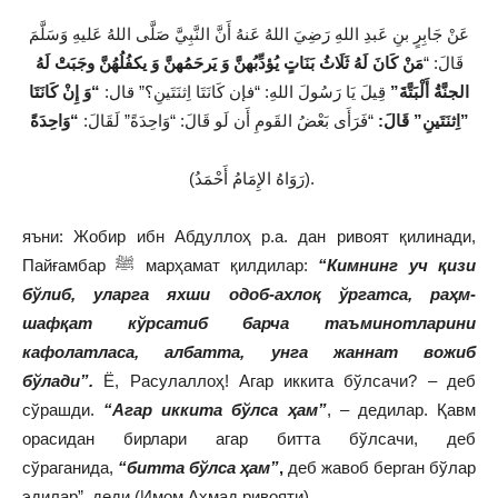
عَنْ جَابِرٍ بنِ عَبدِ اللهِ رَضِيَ اللهُ عَنهُ أَنَّ النَّبِيَّ صَلَّى اللهُ عَليهِ وَسَلَّمَ
قَالَ: “
مَنْ كَانَ لَهُ ثَلَاثُ بَنَاتٍ يُؤدِّبُهنَّ وَ يَرحَمُهنَّ وَ يكفُلُهُنَّ وجَبَتْ لَهُ
الجنَّةُ أَلْبَتَّةَ”
قِيلَ يَا رَسُولَ اللهِ: “فإن كَانَتَا اِثنَتَينِ؟” قال:
“وَ إِنْ كَانَتَا
“وَاحِدَةً”
اِثنَتَينِ” قَالَ:
“فَرَأَى بَعْضُ القَومِ أَن لَو قَالَ: “وَاحِدَةً” لَقَالَ:
(رَوَاهُ الإِمَامُ أَحْمَدُ).
яъни: Жобир ибн Абдуллоҳ р.а. дан ривоят қилинади,
Пайғамбар ﷺ марҳамат қилдилар:
“Кимнинг уч қизи
бўлиб, уларга яхши одоб-ахлоқ ўргатса, раҳм-
шафқат кўрсатиб барча таъминотларини
кафолатласа, албатта, унга жаннат вожиб
бўлади”.
Ё, Расулаллоҳ! Агар иккита бўлсачи? – деб
сўрашди.
“Агар иккита бўлса ҳам”
, – дедилар. Қавм
орасидан бирлари агар битта бўлсачи, деб
сўраганида,
“битта бўлса ҳам”
,
деб жавоб берган бўлар
эдилар”, деди (Имом Аҳмад ривояти).