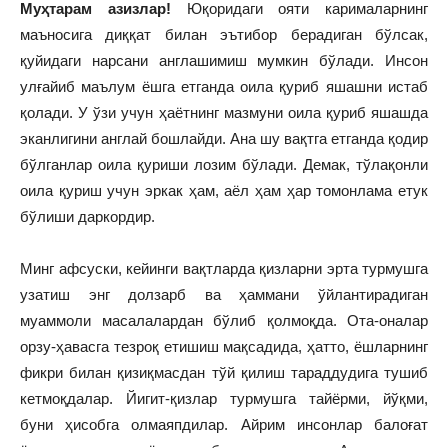
Муҳтарам азизлар!
Юқоридаги ояти карималарнинг
маъносига диққат билан эътибор берадиган бўлсак,
қуйидаги нарсани англашимиш мумкин бўлади. Инсон
улғайиб маълум ёшга етганда оила қуриб яшашни истаб
қолади. У ўзи учун ҳаётнинг мазмуни оила қуриб яшашда
эканлигини англай бошлайди. Ана шу вақтга етганда қодир
бўлганлар оила қуриши лозим бўлади. Демак, тўлақонли
оила қуриш учун эркак ҳам, аёл ҳам ҳар томонлама етук
бўлиши даркордир.
Минг афсуски, кейинги вақтларда қизларни эрта турмушга
узатиш энг долзарб ва ҳаммани ўйлантирадиган
муаммоли масалалардан бўлиб қолмоқда. Ота-оналар
орзу-ҳавасга тезроқ етишиш мақсадида, ҳатто, ёшларнинг
фикри билан қизиқмасдан тўй қилиш тараддудига тушиб
кетмоқдалар. Йигит-қизлар турмушга тайёрми, йўқми,
буни ҳисобга олмаяпдилар. Айрим инсонлар балоғат