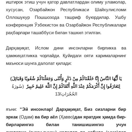
иштирок этиш учун қатор давлатлардан олиму уламолар,
хусусан, Озарбайжон Республикаси Шайхулисломи
Оллошукур Пошшозода ташриф буюрдилар. Ушбу
конференция Ўзбекистон ва Озарбайжон Республикалари
раҳбарлари ташаббуси билан ташкил этилган.
Дарҳақиқат, Ислом дини инсонларни бирликка ва
ҳамжиҳатликка чорлайди. Қуйидаги ояти карималарнинг
маъноси шунга далолат қилади:
(يَا أَيُّهَا النَّاسُ إِنَّا خَلَقْنَاكُمْ مِنْ ذَكَرٍ وَأُنْثَى وَجَعَلْنَاكُمْ شُعُوبًا وَقَبَائِلَ
لِتَعَارَفُوا إِنَّ أَكْرَمَكُمْ عِنْدَ اللَّهِ أَتْقَاكُمْ إِنَّ اللَّهَ عَلِيمٌ خَبِيرٌ
(سُورَةُ
الحُجُرَاتِ/13
яъни:
“Эй инсонлар! Дарҳақиқат, Биз сизларни бир
эркак
(Одам)
ва бир аёл
(Ҳавво)
дан яратдик ҳамда бир-
бирларингиз билан танишишингиз учун