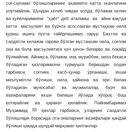
соғ-саломат бўлишларининг аҳамияти катта эканлигини
унутмайлик. Шундан келиб чиққан ҳолда, бўлажак келин
ва куёвларимизни “ҳаёт” деб аталмиш ва айни вақтда
катта масъулият ва бурчга асосланган мустаҳкам оила
қуриш ишига пухта тайёрлашимиз зарур. Бахтли ва
саодатли келажак гарови бўлган мустаҳкам оила, соғлом
она ва бола масъулиятига ҳеч қачон бепарво ва лоқайд
бўлмайлик. Айниқса, бўлажак она, мураббия, оила бекаси
бўладиган қизларимизни турмушга беришдан олдин
тарбияси, соғлиғи, касб-ҳунар ўрганиши, яхши
маълумотли бўлиши, оила, қайнона ва эри билан
бўладиган муносабат ва муомалалар, бурч ва
вазифаларини яхши билиши йўлида кўпроқ бош
қотирайлик ва ҳаракат қилайлик. Пайғамбаримиз
Муҳаммад ﷺ қизлар тарбияси, уларнинг саодатли
бўлишлари борасида ота-оналарнинг вазифалари қандай
бўлиши ҳақида шундай марҳамат қилганлар: