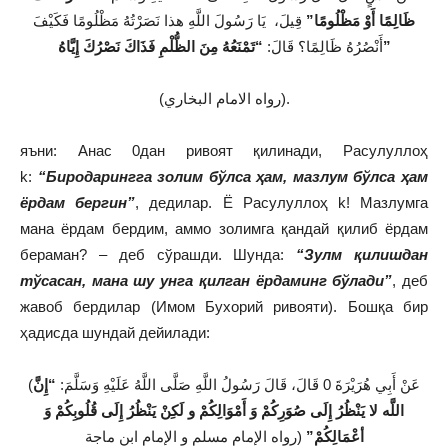
ظَالِمًا أَوْ مَظْلُومًا”
قِيلَ، يَا رَسُولَ اللَّهِ هذا نَصَرْتُهُ مَظْلُومًا فَكَيْفَ
“تَمْنَعُهُ مِنَ الظُّلْمِ فَذَاكَ نَصْرُكَ إِيَّاهُ”
أَنْصُرُهُ ظَالِمًا؟ قَالَ:
(رواه الامام البخاري).
яъни: Анас 0дан ривоят қилинади, Расулуллоҳ
k:
“Биродарингга золим бўлса ҳам, мазлум бўлса ҳам
ёрдам бергин”
, дедилар. Ё Расулуллоҳ k! Мазлумга
мана ёрдам бердим, аммо золимга қандай қилиб ёрдам
бераман? – деб сўрашди. Шунда:
“Зулм қилишдан
тўсасан, мана шу унга қилган ёрдаминг бўлади”
, деб
жавоб бердилар (Имом Бухорий ривояти). Бошқа бир
ҳадисда шундай дейилади:
(عَنْ أَبِي هُرَيْرَةَ 0 قَالَ، قَالَ رَسُولُ اللَّهِ صَلَّى اللَّهُ عَلَيْهِ وَسَلَّمَ:
“إِنَّ
اللَّه لا يَنْظُرُ إِلَى صُوَرِكُمْ وَ أَمْوَالِكُمْ و لَكِنْ يَنْظُرُ إِلَى قُلُوبِكُمْ وَ
أعْمَالِكُمْ”
(رواه الإمام مسلم و الإمام ابن ماجة