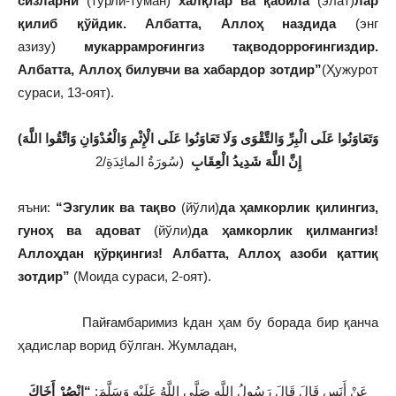
сизларни
(турли-туман)
халқлар ва қабила
(элат)
лар
қилиб қўйдик. Албатта, Аллоҳ наздида
(энг
азизу)
мукаррамроғингиз тақводорроғингиздир.
Албатта, Аллоҳ билувчи ва хабардор зотдир”
(Ҳужурот
сураси, 13-оят).
(وَتَعَاوَنُوا عَلَى الْبِرِّ وَالتَّقْوَى وَلَا تَعَاوَنُوا عَلَى الْإِثْمِ وَالْعُدْوَانِ وَاتَّقُوا اللَّهَ
إِنَّ اللَّهَ شَدِيدُ الْعِقَابِ
(سُورَةُ المائِدَةِ/2
яъни:
“Эзгулик ва тақво
(йўли)
да ҳамкорлик қилингиз,
гуноҳ ва адоват
(йўли)
да ҳамкорлик қилмангиз!
Аллоҳдан қўрқингиз! Албатта, Аллоҳ азоби қаттиқ
зотдир”
(Моида сураси, 2-оят).
Пайғамбаримиз kдан ҳам бу борада бир қанча
ҳадислар ворид бўлган. Жумладан,
عَنْ أَنَسٍ قَالَ قَالَ رَسُولُ اللَّهِ صَلَّى اللَّهُ عَلَيْهِ وَسَلَّمَ:
“انْصُرْ أَخَاكَ