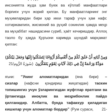
инсониятга жуда ҳам буюк ва кўплаб манфаатлари
борлиги учун жорий қилган. Бу манфаатларнинг энг
муҳимларидан бири ҳар икки тараф учун ҳам нафс
хотиржамлиги, жисмоний ва руҳий сокинлик ҳамда меҳр
ва муҳаббат нашидасини суриб, ҳаёт кечиришдир. Аллоҳ
таоло бу ҳақда Қуръони каримда шундай марҳамат
қилган:
(وَمِنْ آيَاتِهِ أَنْ خَلَقَ لَكُمْ مِنْ أَنْفُسِكُمْ أَزْوَاجًا لِتَسْكُنُوا إِلَيْهَا وَجَعَلَ بَيْنَكُمْ
مَوَدَّةً وَرَحْمَةً إِنَّ فِي ذَلِكَ لَآيَاتٍ لِقَوْمٍ يَتَفَكَّرُونَ
(سُورَةُ الرُّوم/21
яъни:
“Унинг аломатларидан
(яна бири)
–
сизлар
(нафсни қондириш жиҳатидан)
таскин
топишингиз учун ўзларингиздан жуфтлар яратгани ва
ўртангизда иноқлик ва меҳрибонлик пайдо
қилганидир. Албатта, бунда тафаккур қиладиган
кишилар учун аломатлар бордир”
(Рум сураси, 21-