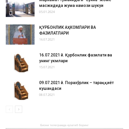
масжидида жума намози шукуҳи
05.01.2024
ҚУРБОНЛИК АҲКОМЛАРИ ВА
ФАЗИЛАТЛАРИ
16.07.2021
16.07.2021 й. Қурбонлик фазилати ва
унинг ҳукмлари
15.07.2021
09.07.2021 й. Порахўрлик – тараққиёт
кушандаси
08.07.2021
Бизни телеграмда кузатиб боринг