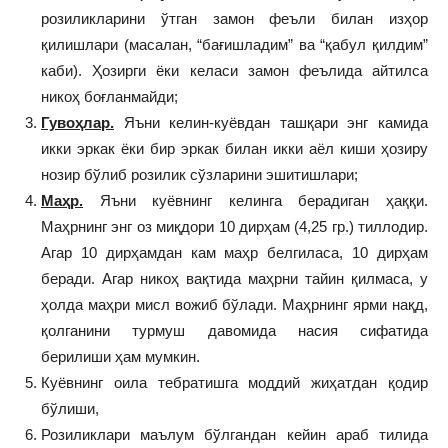
розиликларини ўтган замон феъли билан изҳор
қилишлари (масалан, “бағишладим” ва “қабул қилдим”
каби). Ҳозирги ёки келаси замон феълида айтилса
никоҳ боғланмайди;
Гувоҳлар.
Яъни келин-куёвдан ташқари энг камида
икки эркак ёки бир эркак билан икки аёл киши ҳозиру
нозир бўлиб розилик сўзларини эшитишлари;
Маҳр.
Яъни куёвнинг келинга берадиган ҳаққи.
Маҳрнинг энг оз миқдори 10 дирҳам (4,25 гр.) тиллодир.
Агар 10 дирҳамдан кам маҳр белгиласа, 10 дирҳам
беради. Агар никоҳ вақтида маҳрни тайин қилмаса, у
ҳолда маҳри мисл вожиб бўлади. Маҳрнинг ярми нақд,
қолганини турмуш давомида насия сифатида
берилиши ҳам мумкин.
Куёвнинг оила тебратишга моддий жиҳатдан қодир
бўлиши,
Розиликлари маълум бўлгандан кейин араб тилида