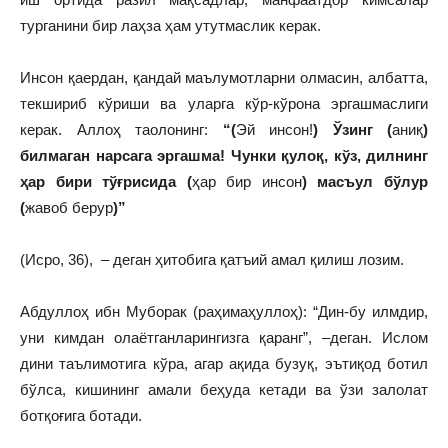
турганини бир лаҳза ҳам утутмаслик керак.
Инсон қаердан, қандай маълумотларни олмасин, албатта,
текшириб кўриши ва уларга кўр-кўрона эргашмаслиги
керак. Аллоҳ таолонинг:
“(
Эй инсон!
) Ўзинг (
аниқ
)
билмаган нарсага эргашма! Чунки қулоқ, кўз, дилнинг
ҳар бири тўғрисида (
ҳар бир инсон
) масъул бўлур
(
жавоб берур
)”
(Исро, 36), – деган ҳитобига қатъий амал қилиш лозим.
Абдуллоҳ ибн Муборак (раҳимаҳуллоҳ): “Дин-бу илмдир,
уни кимдан олаётганларингизга қаранг”, –деган. Ислом
дини таълимотига кўра, агар ақида бузуқ, эътиқод ботил
бўлса, кишининг амали беҳуда кетади ва ўзи залолат
ботқоғига ботади.