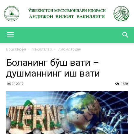
АНДИЖОН
Бош саҳифа
Мақолалар
Имомлардан
Боланинг бўш вақти –
ВИЛОЯТ
душманнинг иш вақти
06.04.2017
1620
ВАКИЛЛИГИ