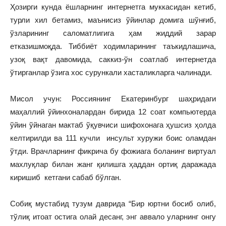
Ҳозирги кунда ёшларнинг интернетга муккасидан кетиб,
турли хил бетамиз, маънисиз ўйинлар домига шўнғиб,
ўзларининг саломатлигига ҳам жиддий зарар
етказишмоқда. Тиббиёт ходимларининг таъкидлашича,
узоқ вақт давомида, саккиз-ўн соатлаб интернетда
ўтирганлар ўзига хос сурункали хасталикларга чалинади.
Мисол учун: Россиянинг Екатеринбург шаҳридаги
маҳаллий ўйинхоналардан бирида 12 соат компьютерда
ўйин ўйнаган мактаб ўқувчиси шифохонага ҳушсиз ҳолда
келтирилди ва 111 кучли инсульт хуружи боис оламдан
ўтди. Врачларнинг фикрича бу фожиага боланинг виртуал
махлуқлар билан жанг қилишга ҳаддан ортиқ даражада
киришиб кетгани сабаб бўлган.
Собиқ мустабид тузум даврида “Бир юртни босиб олиб,
тўлиқ итоат остига олай десанг, энг аввало уларнинг онгу