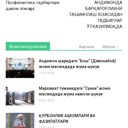
Профилактика тадбирлари
АНДИЖОНДА
давом этмоқда
БАРҚАРОРЛИКНИ
ТАЪМИНЛАШ ЮЗАСИДАН
ТАДБИРЛАР
ЎТКАЗИЛМОҚДА
Жума маърузалари
Барчаси
Кўпроқ
Андижон шаҳридаги “Бош” (Девонабой)
жоме масжидида жума шукуҳи
12.01.2024
Мархамат туманидаги “Сунна” жоме
масжидида жума намози шукуҳи
05.01.2024
ҚУРБОНЛИК АҲКОМЛАРИ ВА
ФАЗИЛАТЛАРИ
16.07.2021