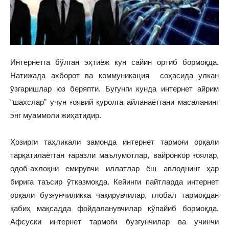
Интернетга бўлган эҳтиёж кун сайин ортиб бормоқда.
Натижада ахборот ва коммуникация соҳасида улкан
ўзгаришлар юз беряпти. Бугунги кунда интернет айрим
“шахслар” учун ғоявий қуролга айланаётгани масаланинг
энг муаммоли жиҳатидир.
Ҳозирги таҳликали замонда интернет тармоғи орқали
тарқатилаётган ғаразли маълумотлар, вайронкор ғоялар,
одоб-ахлоқни емирувчи иллатлар ёш авлоднинг ҳар
бирига таъсир ўтказмоқда. Кейинги пайтларда интернет
орқали бузғунчиликка чақирувчилар, глобал тармоқдан
қабиҳ мақсадда фойдаланувчилар кўпайиб бормоқда.
Афсуски интернет тармоғи бузғунчилар ва учинчи