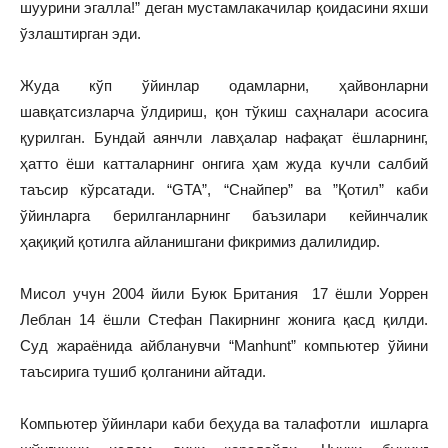
шуурини эгалла!” деган мустамлакачилар қоидасини яхши
ўзлаштирган эди.
Жуда кўп ўйинлар одамларни, ҳайвонларни
шавқатсизларча ўлдириш, қон тўкиш саҳналари асосига
қурилган. Бундай аянчли лавҳалар нафақат ёшларнинг,
ҳатто ёши катталарнинг онгига ҳам жуда кучли салбий
таъсир кўрсатади. “GTA”, “Снайпер” ва ”Қотил” каби
ўйинларга берилганларнинг баъзилари кейинчалик
ҳақиқий қотилга айланишгани фикримиз далилидир.
Мисол учун 2004 йили Буюк Британия 17 ёшли Уоррен
Леблан 14 ёшли Стефан Пакирнинг жонига қасд қилди.
Суд жараёнида айбланувчи “Manhunt” компьютер ўйини
таъсирига тушиб қолганини айтади.
Компьютер ўйинлари каби беҳуда ва талафотли ишларга