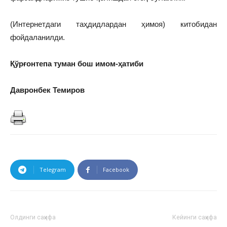
(Интернетдаги таҳдидлардан ҳимоя) китобидан
фойдаланилди.
Қўрғонтепа туман бош имом-ҳатиби
Давронбек Темиров
Telegram
Facebook
Олдинги саҳифа
Кейинги саҳифа