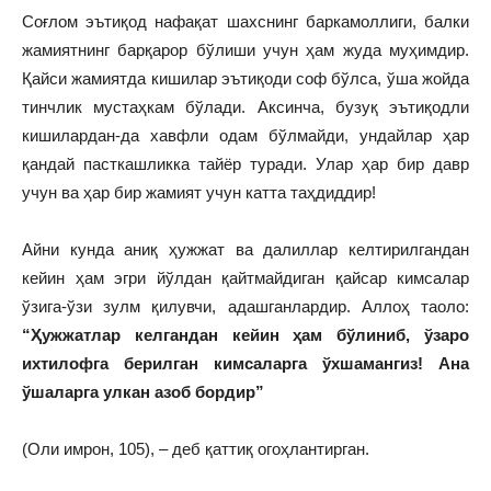
Соғлом эътиқод нафақат шахснинг баркамоллиги, балки
жамиятнинг барқарор бўлиши учун ҳам жуда муҳимдир.
Қайси жамиятда кишилар эътиқоди соф бўлса, ўша жойда
тинчлик мустаҳкам бўлади. Аксинча, бузуқ эътиқодли
кишилардан-да хавфли одам бўлмайди, ундайлар ҳар
қандай пасткашликка тайёр туради. Улар ҳар бир давр
учун ва ҳар бир жамият учун катта таҳдиддир!
Айни кунда аниқ ҳужжат ва далиллар келтирилгандан
кейин ҳам эгри йўлдан қайтмайдиган қайсар кимсалар
ўзига-ўзи зулм қилувчи, адашганлардир. Аллоҳ таоло:
“Ҳужжатлар келгандан кейин ҳам бўлиниб, ўзаро
ихтилофга берилган кимсаларга ўхшамангиз! Ана
ўшаларга улкан азоб бордир”
(Оли имрон, 105), – деб қаттиқ огоҳлантирган.