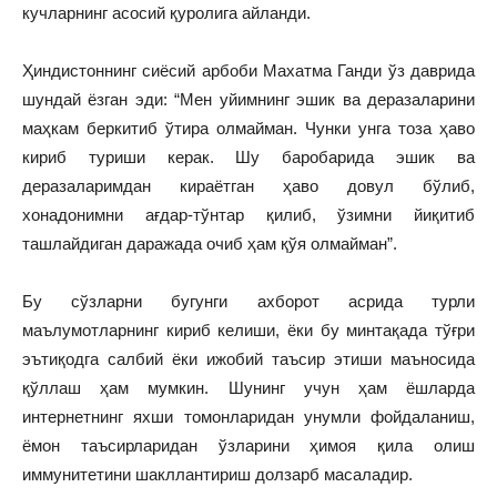
кучларнинг асосий қуролига айланди.
Ҳиндистоннинг сиёсий арбоби Махатма Ганди ўз даврида
шундай ёзган эди: “Мен уйимнинг эшик ва деразаларини
маҳкам беркитиб ўтира олмайман. Чунки унга тоза ҳаво
кириб туриши керак. Шу баробарида эшик ва
деразаларимдан кираётган ҳаво довул бўлиб,
хонадонимни ағдар-тўнтар қилиб, ўзимни йиқитиб
ташлайдиган даражада очиб ҳам қўя олмайман”.
Бу сўзларни бугунги ахборот асрида турли
маълумотларнинг кириб келиши, ёки бу минтақада тўғри
эътиқодга салбий ёки ижобий таъсир этиши маъносида
қўллаш ҳам мумкин. Шунинг учун ҳам ёшларда
интернетнинг яхши томонларидан унумли фойдаланиш,
ёмон таъсирларидан ўзларини ҳимоя қила олиш
иммунитетини шакллантириш долзарб масаладир.