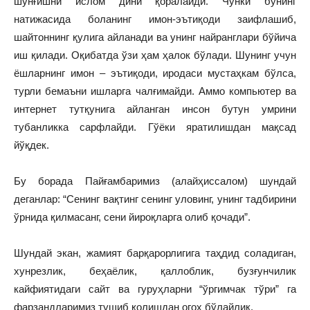
шўнғишни ислом дини қоралайди. Чунки бунинг
натижасида боланинг имон-эътиқоди заифлашиб,
шайтоннинг қулига айланади ва унинг найранглари бўйича
иш қилади. Оқибатда ўзи ҳам ҳалок бўлади. Шунинг учун
ёшларнинг имон – эътиқоди, иродаси мустаҳкам бўлса,
турли бемаъни ишларга чалғимайди. Аммо компьютер ва
интернет тутқунига айланган инсон бутун умрини
тубанликка сарфлайди. Гўёки яратилишдан мақсад
йўқдек.
Бу борада Пайғамбаримиз (алайҳиссалом) шундай
деганлар: “Cенинг вақтинг сенинг уловинг, унинг тадбирини
ўрнида қилмасанг, сени йироқларга олиб қочади”.
Шундай экан, жамият барқарорлигига таҳдид соладиган,
хунрезлик, беҳаёлик, қаллоблик, бузғунчилик
кайфиятидаги сайт ва гуруҳларни “ўргимчак тўри” га
фарзандларимиз тушиб қолишдан огоҳ бўлайлик.