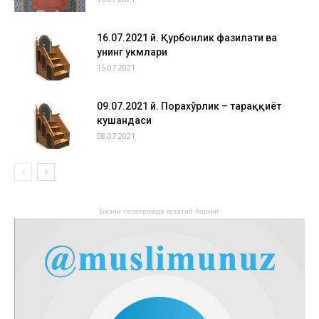
16.07.2021 й. Қурбонлик фазилати ва
унинг ҳукмлари
15.07.2021
09.07.2021 й. Порахўрлик – тараққиёт
кушандаси
08.07.2021
Бизни телеграмда кузатиб боринг