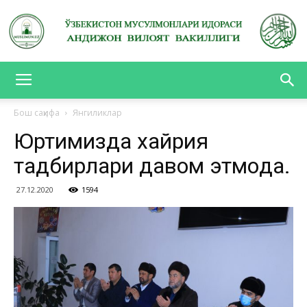
АНДИЖОН
Бош саҳифа
Янгиликлар
Юртимизда хайрия
ВИЛОЯТ
тадбирлари давом этмоқда.
27.12.2020
1594
ВАКИЛЛИГИ