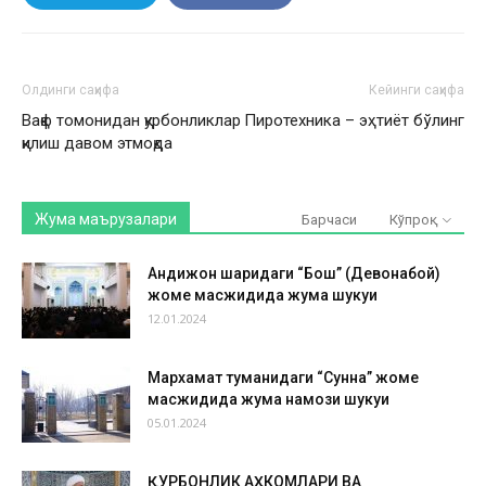
Олдинги саҳифа
Кейинги саҳифа
Вақф томонидан қурбонликлар
Пиротехника – эҳтиёт бўлинг
қилиш давом этмоқда
Жума маърузалари
Барчаси
Кўпроқ
Андижон шаҳридаги “Бош” (Девонабой)
жоме масжидида жума шукуҳи
12.01.2024
Мархамат туманидаги “Сунна” жоме
масжидида жума намози шукуҳи
05.01.2024
ҚУРБОНЛИК АҲКОМЛАРИ ВА