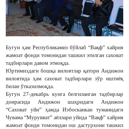
Бугун ҳам Республикамиз бўйлаб “Вақф” хайрия
жамоат фонди томонидан ташкил этилган саховат
тадбирлари давом этмоқда.
Юртимиздаги бошқа вилоятлар қатори Андижон
вилоятида ҳам саховат тадбирлари зўр иштиёқ
билан ўтказилмоқда.
Бугун 27-декабрь кунга белгиланган тадбирлар
доирасида Андижон шаҳридаги Андижон
“Саховат уйи” ҳамда Избосканкан туманидаги
Чувама “Мурувват” аёллари уйида “Вақф” хайрия
жамоат фонди томонидан ош дастурхони ташкил