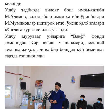
қилинди.
Ушбу тадбирда вилоят бош имом-хатиби
М.Алимов, вилоят бош имом-хатиби ўринбосари
М.Мўминовлар иштирок этиб, ўксик қалб эгалари
кўнглига хурсандчилик улашди.
Ушбу мурувват уйларига “Вақф” фонди
томонидан Кир ювиш машиналари, маиший
техника жиҳозлари ва бир бошдан қўй беминнат
тарзда топширилди.