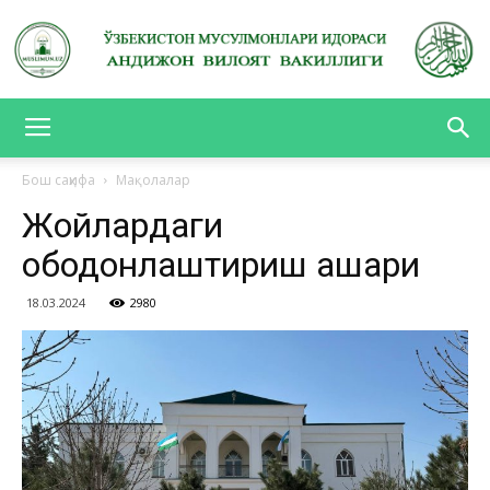
АНДИЖОН
Бош саҳифа
Мақолалар
Жойлардаги
ВИЛОЯТ
ободонлаштириш ҳашари
18.03.2024
2980
ВАКИЛЛИГИ