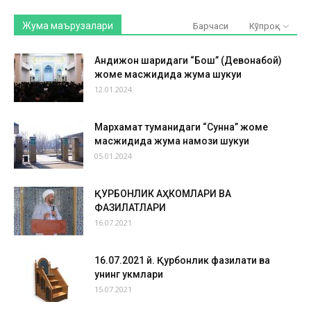
Жума маърузалари
Барчаси
Кўпроқ
Андижон шаҳридаги “Бош” (Девонабой)
жоме масжидида жума шукуҳи
12.01.2024
Мархамат туманидаги “Сунна” жоме
масжидида жума намози шукуҳи
05.01.2024
ҚУРБОНЛИК АҲКОМЛАРИ ВА
ФАЗИЛАТЛАРИ
16.07.2021
16.07.2021 й. Қурбонлик фазилати ва
унинг ҳукмлари
15.07.2021