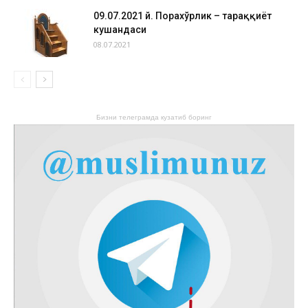
09.07.2021 й. Порахўрлик – тараққиёт
кушандаси
08.07.2021
Бизни телеграмда кузатиб боринг