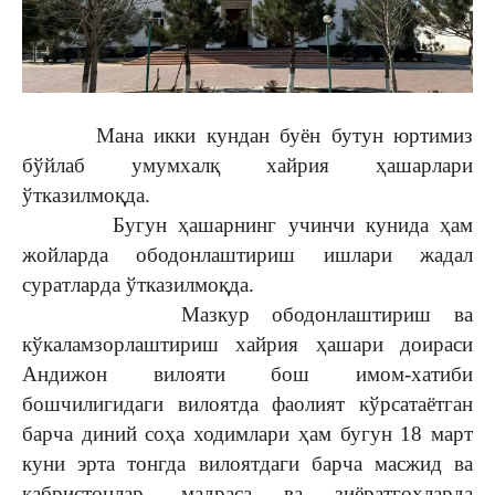
Мана икки кундан буён бутун юртимиз
бўйлаб умумхалқ хайрия ҳашарлари
ўтказилмоқда.
Бугун ҳашарнинг учинчи кунида ҳам
жойларда ободонлаштириш ишлари жадал
суратларда ўтказилмоқда.
Мазкур ободонлаштириш ва
кўкаламзорлаштириш хайрия ҳашари доираси
Андижон вилояти бош имом-хатиби
бошчилигидаги вилоятда фаолият кўрсатаётган
барча диний соҳа ходимлари ҳам бугун 18 март
куни эрта тонгда вилоятдаги барча масжид ва
қабристонлар, мадраса ва зиёратгоҳларда