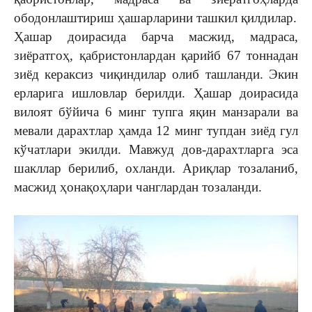
ободонлаштириш ҳашарларини ташкил қилдилар.
Ҳашар доирасида барча масжид, мадраса,
зиёратгоҳ, қабристонлардан қарийб 67 тоннадан
зиёд кераксиз чиқиндилар олиб ташланди. Экин
ерларига ишловлар берилди. Ҳашар доирасида
вилоят бўйича 6 минг тупга яқин манзарали ва
мевали дарахтлар ҳамда 12 минг тупдан зиёд гул
кўчатлари экилди. Мавжуд дов-дарахтларга эса
шакллар берилиб, охланди. Ариқлар тозаланиб,
масжид ҳонақоҳлари чанглардан тозаланди.