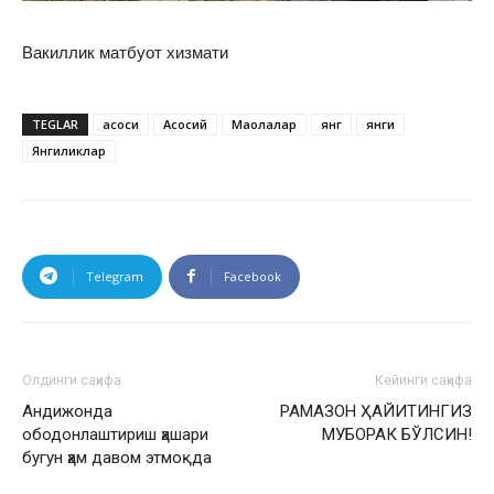
Вакиллик матбуот хизмати
TEGLAR
асоси
Асосий
Мақолалар
янг
янги
Янгиликлар
Telegram
Facebook
Олдинги саҳифа
Кейинги саҳифа
Андижонда
РАМАЗОН ҲАЙИТИНГИЗ
ободонлаштириш ҳашари
МУБОРАК БЎЛСИН!
бугун ҳам давом этмоқда