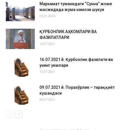
Мархамат туманидаги “Сунна” жоме
масжидида жума намози шукуҳи
05.01.2024
ҚУРБОНЛИК АҲКОМЛАРИ ВА
ФАЗИЛАТЛАРИ
16.07.2021
16.07.2021 й. Қурбонлик фазилати ва
унинг ҳукмлари
15.07.2021
09.07.2021 й. Порахўрлик – тараққиёт
кушандаси
08.07.2021