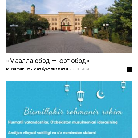
«Маҳалла обод — юрт обод»
Muslimun.uz - Матбуот хизмати
-
25.08.2024
0