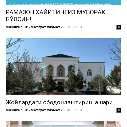
РАМАЗОН ҲАЙИТИНГИЗ МУБОРАК
БЎЛСИН!
Muslimun.uz - Матбуот хизмати
-
09.04.2024
0
Жойлардаги ободонлаштириш ҳашари
Muslimun.uz - Матбуот хизмати
-
18.03.2024
0