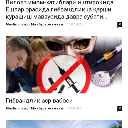
Вилоят имом-хатиблари иштирокида
Ёшлар орасида гиёҳвандликка қарши
курашиш мавзусида давра суҳбати...
Muslimun.uz - Матбуот хизмати
-
11.02.2025
0
Гиёҳвандлик аср вабоси
Muslimun.uz - Матбуот хизмати
-
19.09.2024
0