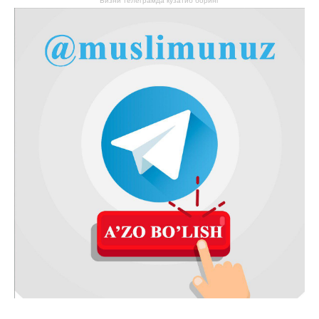
Бизни телеграмда кузатиб боринг