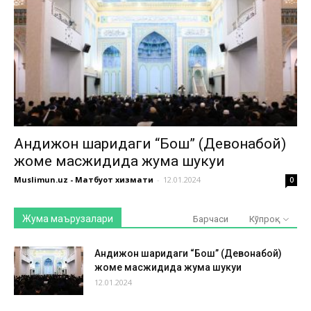
Андижон шаҳридаги “Бош” (Девонабой)
жоме масжидида жума шукуҳи
Muslimun.uz - Матбуот хизмати
-
12.01.2024
0
Жума маърузалари
Барчаси
Кўпроқ
Андижон шаҳридаги “Бош” (Девонабой)
жоме масжидида жума шукуҳи
12.01.2024