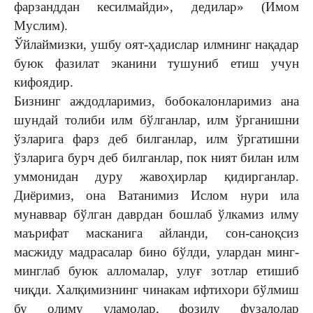
фарзанддан кесилмайди», дедилар» (Имом
Муслим).
Ўйлаймизки, ушбу оят-ҳадислар илмнинг нақадар
буюк фазилат эканини тушуниб етиш учун
кифоядир.
Бизнинг аждодларимиз, бобокалонларимиз ана
шундай толиби илм бўлганлар, илм ўрганишни
ўзларига фарз деб билганлар, илм ўргатишни
ўзларига бурч деб билганлар, пок ният билан илм
уммонидан дуру жавоҳирлар қидирганлар.
Диёримиз, она Ватанимиз Ислом нури ила
мунаввар бўлган даврдан бошлаб ўлкамиз илму
маърифат масканига айланди, сон-саноқсиз
масжиду мадрасалар бино бўлди, улардан минг-
минглаб буюк алломалар, улуғ зотлар етишиб
чиқди. Халқимизнинг чинакам ифтихори бўлмиш
бу олиму уламолар, фозилу фузалолар