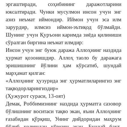
эргаштиради, соҳибининг даражотларини
юксалтиради. Чунки мусулмон инсон учун энг
азиз неъмат иймондир. Иймон учун эса илм
зарурдир, илмсиз иймон-эътиқод бўлмайди.
Шунинг учун Қуръони каримда зиёда қилиниши
сўралган биргина неъмат илмдир:
Инсон учун энг буюк даража Аллоҳнинг наздида
ҳурмат қозонишдир. Аллоҳ таоло бу даражага
эришишнинг йўлини ҳам кўрсатиб, шундай
марҳамат қилган:
«Аллоҳнинг ҳузурида энг ҳурматлиларингиз энг
тақводорларингиздир»
(Ҳужурот сураси, 13-оят)
Демак, Роббимизнинг наздида ҳурматга сазовор
бўлишнинг воситаси тақво экан, яъни Аллоҳнинг
ғазабидан қўрқиш, Унинг дийдоридан маҳрум
бўлиб қолишдан қўрқиш экан. Бундай бахт-