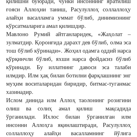
қилишни буюради, чунки инсоннинг яратилиш
ғояси Аллоҳни таниш, Расулуллоҳ соллаллоҳу
алайҳи васалламга уммат бўлиб, динимизнинг
кўрсатмаларига амал қилишдир.
Мавлоно Румий айтганларидек, «Жаҳолат –
зулматдир. Қоронғида дарахт дев бўлиб, олма эса
тош бўлиб кўринади». Жоҳил одамга оддий нарса
қўрқинчли бўлиб, яхши нарса фойдасиз бўлиб
кўринади. Бу иллатнинг давоси эса талаби
илмдир. Илм ҳақ билан ботилни фарқлашнинг энг
муҳим воситаларидан биридир, битмас-туганмас
хазинадир.
Ислом динида илм Аллоҳ таолонинг розигини
олиш ва солиҳ амал қилиш мақсадида
ўрганилади. Ихлос билан ўрганилган илм
инсонни Аллоҳга яқинлаштиради, Расулуллоҳ
соллаллоҳу алайҳи васалламнинг йўлига