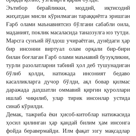
Эътибор берайликки, моддий, иқтисодий
жиҳатдан мисли кўрилмаган тараққиётга эришган
Ғарб олами маънавиятсиз бўлгани сабабли оила,
маданият, поклик масаласида таназзулга юз тутди.
Марсга сунъий йўлдош учираётган, дунёдаги ҳар
бир инсонни виртуал олам орқали бир-бири
билан боғлаган Ғарб олами маънавий бузуқликни,
турли разолатларни табиий ҳол деб тушунадиган
бўлиб қолди, натижада инсоният бедаво
касалликларга дучор бўлди, ақл бовар қилмас
даражада даҳшатли оммавий қирғин қуроллари
ишлаб чиқилиб, улар тирик инсонлар устида
синаб кўрилди.
Демак, тажриба ёки ҳисоб-китоблар натижасида
ҳосил қилинган ҳар қандай билим ҳам инсонга
фойда беравермайди. Илм фақат эзгу мақсадлар