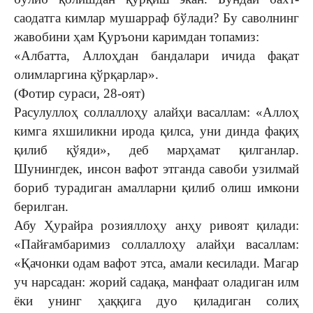
саодатга кимлар мушарраф бўлади? Бу саволнинг
жавобини ҳам Қуръони каримдан топамиз:
«Албатта, Аллоҳдан бандалари ичида фақат
олимларгина қўрқарлар».
(Фотир сураси, 28-оят)
Расулуллоҳ соллаллоҳу алайҳи васаллам: «Аллоҳ
кимга яхшиликни ирода қилса, уни динда фақиҳ
қилиб қўяди», деб марҳамат қилганлар.
Шунингдек, инсон вафот этганда савоби узилмай
бориб турадиган амалларни қилиб олиш имкони
берилган.
Абу Ҳурайра розияллоҳу анҳу ривоят қилади:
«Пайғамбаримиз соллаллоҳу алайҳи васаллам:
«Қачонки одам вафот этса, амали кесилади. Магар
уч нарсадан: жорий садақа, манфаат оладиган илм
ёки унинг ҳаққига дуо қиладиган солиҳ