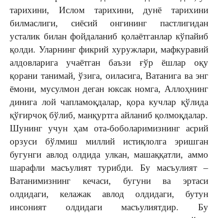
тарихини, Ислом тарихини, дунё тарихини
билмаслиги, сиёсий онгининг пастлигидан
усталик билан фойдаланиб қолаётганлар кўпайиб
қолди. Уларнинг фикрий хуружлари, мафкуравий
алдовларига учаётган баъзи ғўр ёшлар оқу
қорани танимай, ўзига, оиласига, Ватанига ва энг
ёмони, мусулмон деган юксак номга, Аллоҳнинг
динига лой чапламоқдалар, қора кучлар қўлида
қўғирчоқ бўлиб, манқуртга айланиб қолмоқдалар.
Шунинг учун ҳам ота-боболаримизнинг асрий
орзуси бўлмиш миллий истиқлолга эришган
бугунги авлод олдида улкан, машаққатли, аммо
шарафли масъулият турибди. Бу масъулият –
Ватанимизнинг кечаси, бугуни ва эртаси
олдидаги, келажак авлод олдидаги, бутун
инсоният олдидаги масъулиятдир. Бу