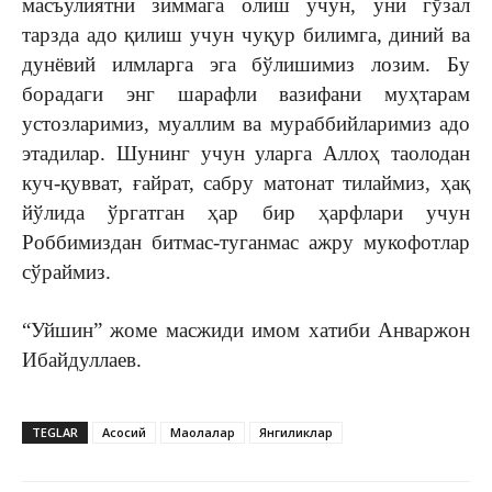
масъулиятни зиммага олиш учун, уни гўзал
тарзда адо қилиш учун чуқур билимга, диний ва
дунёвий илмларга эга бўлишимиз лозим. Бу
борадаги энг шарафли вазифани муҳтарам
устозларимиз, муаллим ва мураббийларимиз адо
этадилар. Шунинг учун уларга Аллоҳ таолодан
куч-қувват, ғайрат, сабру матонат тилаймиз, ҳақ
йўлида ўргатган ҳар бир ҳарфлари учун
Роббимиздан битмас-туганмас ажру мукофотлар
сўраймиз.
“Уйшин” жоме масжиди имом хатиби Анваржон
Ибайдуллаев.
TEGLAR
Асосий
Мақолалар
Янгиликлар