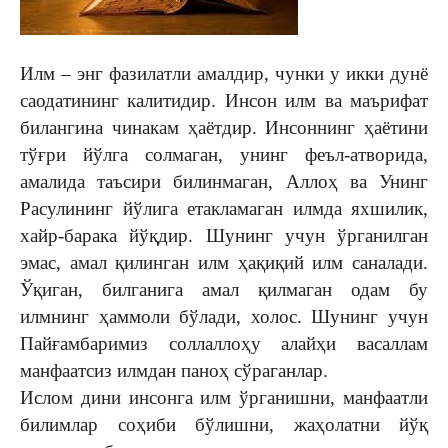
Илм – энг фазилатли амалдир, чунки у икки дунё
саодатининг калитидир. Инсон илм ва маърифат
билангина чинакам ҳаётдир. Инсоннинг ҳаётини
тўғри йўлга солмаган, унинг феъл-атворида,
амалида таъсири билинмаган, Аллоҳ ва Унинг
Расулининг йўлига етакламаган илмда яхшилик,
хайр-барака йўқдир. Шунинг учун ўрганилган
эмас, амал қилинган илм ҳақиқий илм саналади.
Ўқиган, билганига амал қилмаган одам бу
илмнинг ҳаммоли бўлади, холос. Шунинг учун
Пайғамбаримиз соллаллоҳу алайҳи васаллам
манфаатсиз илмдан паноҳ сўраганлар.
Ислом дини инсонга илм ўрганишни, манфаатли
билимлар соҳиби бўлишни, жаҳолатни йўқ