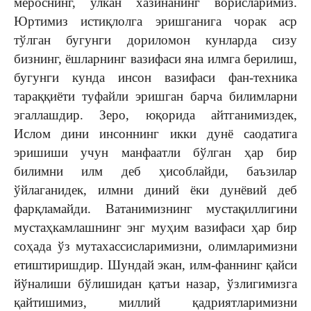
мероснинг, улкан хазинанинг ворисларимиз.
Юртимиз истиқлолга эришганига чорак аср
тўлган бугунги дориломон кунларда сизу
бизнинг, ёшларнинг вазифаси яна илмга берилиш,
бугунги кунда инсон вазифаси фан-техника
тараққиёти туфайли эришган барча билимларни
эгаллашдир. Зеро, юқорида айтганимиздек,
Ислом дини инсоннинг икки дунё саодатига
эришиши учун манфаатли бўлган ҳар бир
билимни илм деб ҳисоблайди, баъзилар
ўйлаганидек, илмни диний ёки дунёвий деб
фарқламайди. Ватанимизнинг мустақиллигини
мустаҳкамлашнинг энг муҳим вазифаси ҳар бир
соҳада ўз мутахассисларимизни, олимларимизни
етиштиришдир. Шундай экан, илм-фаннинг қайси
йўналиши бўлишидан қатъи назар, ўзлигимизга
қайтишимиз, миллий қадриятларимизни