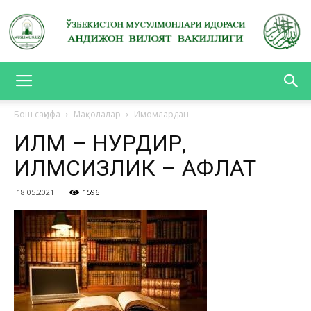
АНДИЖОН
Бош саҳифа
Мақолалар
Имомлардан
ИЛМ – НУРДИР,
ВИЛОЯТ
ИЛМСИЗЛИК – ҒАФЛАТ
18.05.2021
1596
ВАКИЛЛИГИ