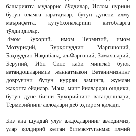
башариятга мударрис бўлдилар, Ислом нурини
бутун оламга таратдилар, бутун дунёни илму
маърифатга, кутубхоналарини китобларга
тўлдирдилар.
Имом Бухорий, имом Термизий, имом
Мотуридий, Бурҳонуддин Марғиноний,
Баҳоуддин Нақшбанд, ал-Фарғоний, Замахшарий,
Беруний, Ибн Сино каби минглаб буюк
ватандошларимиз жаннатмакон Ватанимизнинг
довруғини бутун курраи заминга, жумлаи
жаҳонга ёйдилар. Мана, минг йиллардан ошдики,
бутун дунё бизни Бухорийнинг ватандошлари,
Термизийнинг авлодлари деб эҳтиром қилади.
Биз ана шундай улуғ аждодларнинг авлодимиз,
улар қолдириб кетган битмас-туганмас илмий