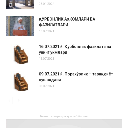
05.01.2024
ҚУРБОНЛИК АҲКОМЛАРИ ВА
ФАЗИЛАТЛАРИ
16.07.2021
16.07.2021 й. Қурбонлик фазилати ва
унинг ҳукмлари
15.07.2021
09.07.2021 й. Порахўрлик – тараққиёт
кушандаси
08.07.2021
Бизни телеграмда кузатиб боринг