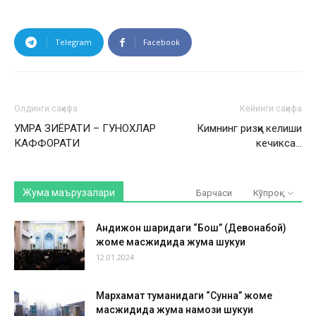
Telegram
Facebook
Олдинги саҳифа
Кейинги саҳифа
УМРА ЗИЁРАТИ – ГУНОХЛАР
Кимнинг ризқи келиши
КАФФОРАТИ
кечикса…
Жума маърузалари
Барчаси
Кўпроқ
Андижон шаҳридаги “Бош” (Девонабой)
жоме масжидида жума шукуҳи
12.01.2024
Мархамат туманидаги “Сунна” жоме
масжидида жума намози шукуҳи