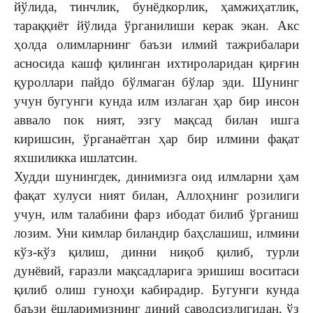
йўлида, тинчлик, бунёдкорлик, ҳамжиҳатлик,
тараққиёт йўлида ўрганилиши керак экан. Акс
ҳолда олимларнинг баъзи илмий тажрибалари
асносида кашф қилинган ихтироларидан қирғин
қуроллари пайдо бўлмаган бўлар эди. Шунинг
учун бугунги кунда илм излаган ҳар бир инсон
аввало пок ният, эзгу мақсад билан ишга
киришсин, ўрганаётган ҳар бир илмини фақат
яхшиликка ишлатсин.
Худди шунингдек, динимизга оид илмларни ҳам
фақат хулуси ният билан, Аллоҳнинг розилиги
учун, илм талабини фарз ибодат билиб ўрганиш
лозим. Уни кимлар биландир баҳслашиш, илмини
кўз-кўз қилиш, динни ниқоб қилиб, турли
дунёвий, ғаразли мақсадларига эришиш воситаси
қилиб олиш гуноҳи кабирадир. Бугунги кунда
баъзи ёшларимизнинг диний саводсизлигидан, ўз