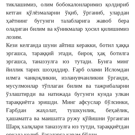
тиклашимиз, олим бобокалонларимиз қолдириб
кетган қўлёзмаларни ўқиб, ўрганиб, улардан
ҳаётнинг бугунги талабларига жавоб бера
оладиган билим ва кўникмалар ҳосил қилишимиз
лозим.
Кези келганда шуни айтиш керакки, ботил ҳаққа
эргашса, тараққий этади, бироқ ҳақ ботилга
эргашса, таназзулга юз тутади. Бунга минг
йиллик тарих шоҳиддир. Ғарб олами Исломдан
илмга чанқоқликни, изланувчанликни ўрганди,
мусулмонлар тўплаган билим ва тажрибаларни
ўзлаштирди ва натижада бугунги кунда улкан
тараққиётга эришди. Минг афсуслар бўлсинки,
Ғарбдан жаҳолат, тушкунлик, беҳаёлик,
ҳашаматга ва маишатга ружу қўйишни ўрганган
Шарқ халқлари таназзулга юз тутди, тараққиётдан
орқада қолиб, ўзгаларга қарам бўлди.