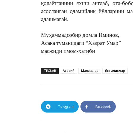
қолаётганини яхши англаб, ота-боб
асосланган одамийлик йўлларини м
адашмагай.
Муҳаммадсобир домла Иминов,
Асака туманидаги “Ҳазрат Умар”
масжиди имом-хатиби
TEGLAR
Асосий
Мақолалар
Янгиликлар
Telegram
Facebook