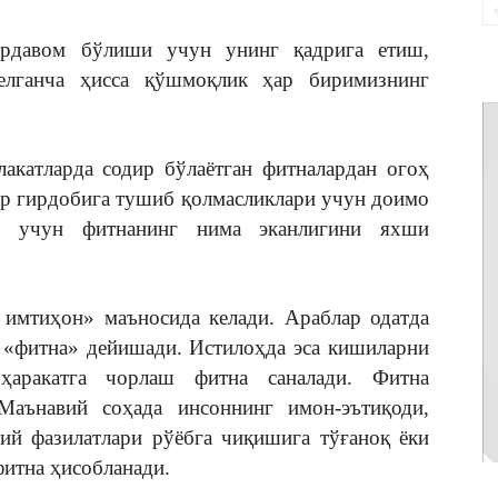
ардавом бўлиши учун унинг қадрига етиш,
елганча ҳисса қўшмоқлик ҳар биримизнинг
лакатларда содир бўлаётган фитналардан огоҳ
ар гирдобига тушиб қолмасликлари учун доимо
г учун фитнанинг нима эканлигини яхши
, имтиҳон» маъносида келади. Араблар одатда
 «фитна» дейишади. Истилоҳда эса кишиларни
ҳаракатга чорлаш фитна саналади. Фитна
Маънавий соҳада инсоннинг имон-эътиқоди,
ий фазилатлари рўёбга чиқишига тўғаноқ ёки
фитна ҳисобланади.