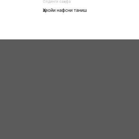
Олдинги саҳифа
Ҳавойи нафсни таниш