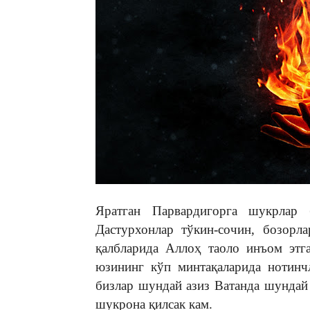
Яратган Парвардигорга шукрлар 
Дастурхонлар тўкин-сочин, бозорла
қалбларида Аллоҳ таоло инъом этг
юзининг кўп минтақаларида нотинч
бизлар шундай азиз Ватанда шундай
шукрона қилсак кам.