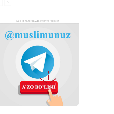
Бизни телеграмда кузатиб боринг