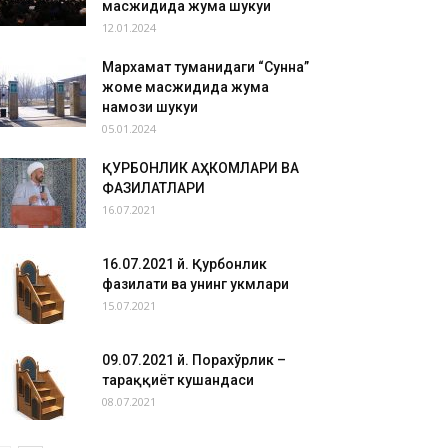
масжидида жума шукуҳи
12.01.2024
Мархамат туманидаги “Сунна”
жоме масжидида жума
намози шукуҳи
05.01.2024
ҚУРБОНЛИК АҲКОМЛАРИ ВА
ФАЗИЛАТЛАРИ
16.07.2021
16.07.2021 й. Қурбонлик
фазилати ва унинг ҳукмлари
15.07.2021
09.07.2021 й. Порахўрлик –
тараққиёт кушандаси
08.07.2021