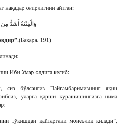
г нақадар оғирлигини айтган:
وَالْفِتْنَةُ أَشَدُّ مِنَ 
оқдир”
.(Бақара. 191)
линади:
иши Ибн Умар олдига келиб:
, сиз бўлсангиз Пайғамбаримизнинг яқин
рибсиз, уларга қарши курашишингизга нима
р:
ини тўкишдан қайтаргани монеълик қилади”,