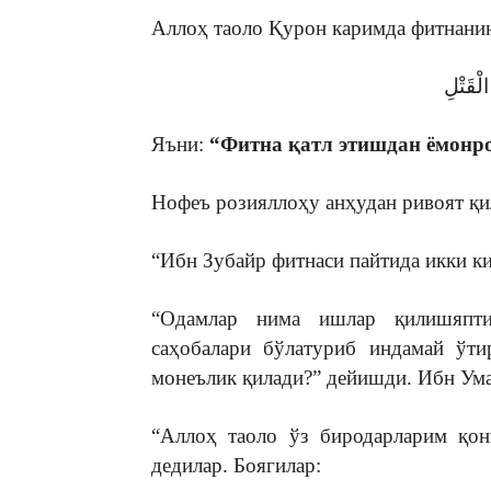
Аллоҳ таоло Қурон каримда фитнанин
الْقَتْلِ
Яъни:
“Фитна қатл этишдан ёмонр
Нофеъ розияллоҳу анҳудан ривоят қи
“Ибн Зубайр фитнаси пайтида икки к
“Одамлар нима ишлар қилишяпти
саҳобалари бўлатуриб индамай ўти
монеълик қилади?” дейишди. Ибн Ума
“Аллоҳ таоло ўз биродарларим қон
дедилар. Боягилар: