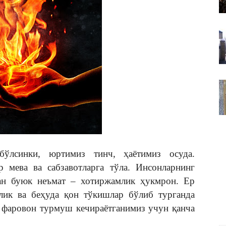
ВАКИЛЛИГИ
бўлсинки, юртимиз тинч, ҳаётимиз осуда.
р мева ва сабзавотларга тўла. Инсонларнинг
ан буюк неъмат – хотиржамлик ҳукмрон. Ер
лик ва беҳуда қон тўкишлар бўлиб турганда
 фаровон турмуш кечираётганимиз учун қанча