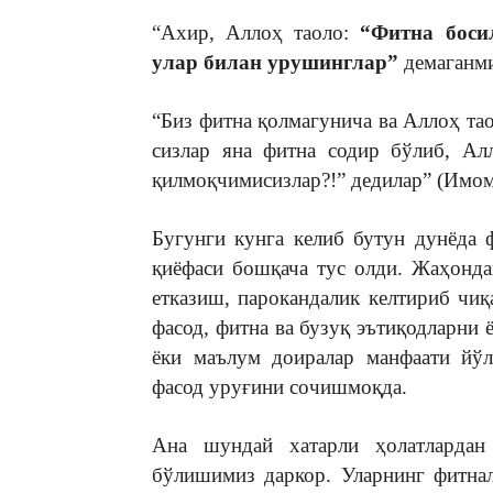
“Ахир, Аллоҳ таоло:
“Фитна боси
улар билан урушинглар”
демаганми
“Биз фитна қолмагунича ва Аллоҳ та
сизлар яна фитна содир бўлиб, Ал
қилмоқчимисизлар?!” дедилар” (Имом
Бугунги кунга келиб бутун дунёда 
қиёфаси бошқача тус олди. Жаҳонда
етказиш, парокандалик келтириб чи
фасод, фитна ва бузуқ эътиқодларни
ёки маълум доиралар манфаати йўл
фасод уруғини сочишмоқда.
Ана шундай хатарли ҳолатларда
бўлишимиз даркор. Уларнинг фитнал