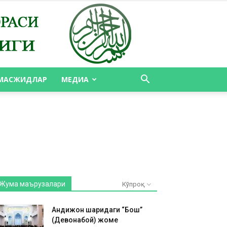
МАСЖИДЛАР
МЕДИА
Жума маърузалари
Кўпроқ
Андижон шаҳридаги “Бош”
(Девонабой) жоме