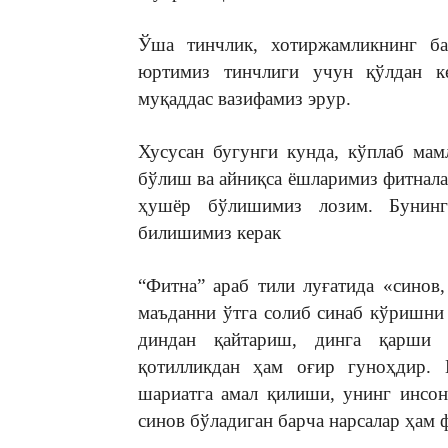
Ўша тинчлик, хотиржамликнинг б
юртимиз тинчлиги учун қўлдан к
муқаддас вазифамиз эрур.
Хусусан бугунги кунда, кўплаб мам
бўлиш ва айниқса ёшларимиз фитнал
ҳушёр бўлишимиз лозим. Бунин
билишимиз керак
“Фитна” араб тили луғатида «синов
маъданни ўтга солиб синаб кўришни
диндан қайтариш, динга қарши 
қотилликдан ҳам оғир гуноҳдир. 
шариатга амал қилиши, унинг инсон
синов бўладиган барча нарсалар ҳам 