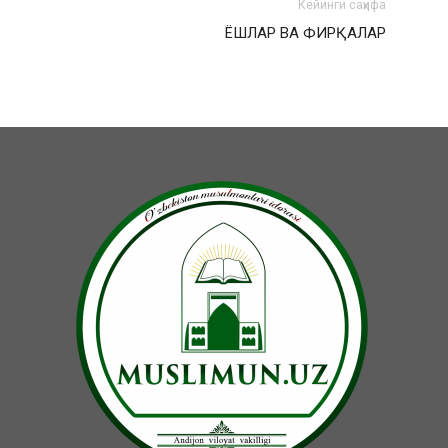
Кейинги саҳифа
ЁШЛАР ВА ФИРҚАЛАР