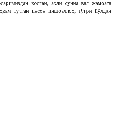
оларимиздан қолган, аҳли сунна вал жамоага
аҳкам тутган инсон иншоаллоҳ, тўғри йўлдан