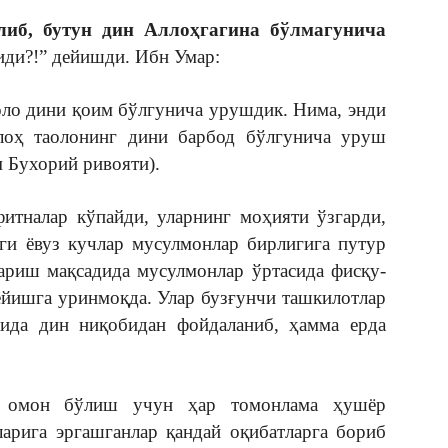
либ, бутун дин Аллоҳгагина бўлмагунича
ди?!” дейишди. Ибн Умар:
оло дини қоим бўлгунича урушдик. Нима, энди
лоҳ таолонинг дини барбод бўлгунича уруш
 Бухорий ривояти).
фитналар кўпайди, уларнинг моҳияти ўзгарди,
ги ёвуз кучлар мусулмонлар бирлигига путур
қариш мақсадида мусулмонлар ўртасида фисқу-
 ёйишга уринмоқда. Улар бузғунчи ташкилотлар
ида дин ниқобидан фойдаланиб, ҳамма ерда
н омон бўлиш учун ҳар томонлама ҳушёр
арига эргашганлар қандай оқибатларга бориб