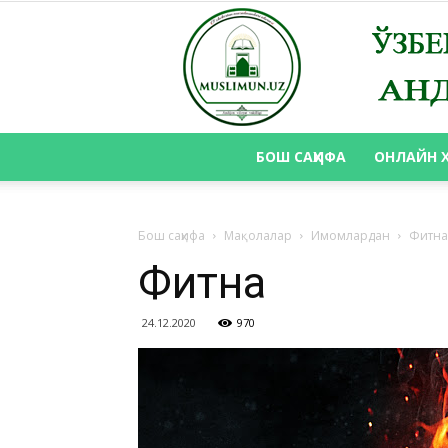
БОШ САҲИФА
ОНЛАЙН 
Бош саҳифа
Мақолалар
Имомлардан
Фитна
Фитна
24.12.2020
970