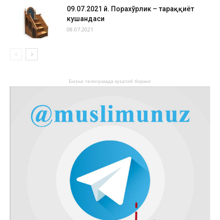
09.07.2021 й. Порахўрлик – тараққиёт
кушандаси
08.07.2021
Бизни телеграмда кузатиб боринг