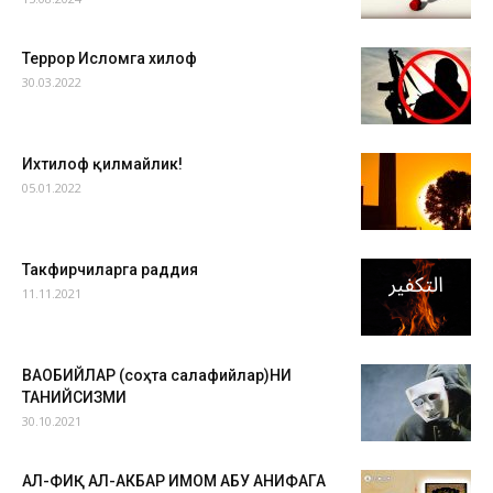
Террор Исломга хилоф
30.03.2022
Ихтилоф қилмайлик!
05.01.2022
Такфирчиларга раддия
11.11.2021
ВАҲҲОБИЙЛАР (соҳта салафийлар)НИ
ТАНИЙСИЗМИ
30.10.2021
АЛ-ФИҚҲ АЛ-АКБАР ИМОМ АБУ ҲАНИФАГА