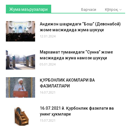
Жума маърузалари
Барчаси
Кўпроқ
Андижон шаҳридаги “Бош” (Девонабой)
жоме масжидида жума шукуҳи
12.01.2024
Мархамат туманидаги “Сунна” жоме
масжидида жума намози шукуҳи
05.01.2024
ҚУРБОНЛИК АҲКОМЛАРИ ВА
ФАЗИЛАТЛАРИ
16.07.2021
16.07.2021 й. Қурбонлик фазилати ва
унинг ҳукмлари
15.07.2021