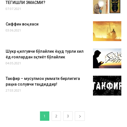
ТЕГИШЛИ ЭМАСМИ?
07.07.2021
Сиффин воқеаси
03.06.2021
Шукр қилгувчи бўлайлик ёҳуд турли хил
ёд ғоялардан эҳтиёт бўлайлик
04.05.2021
Такфир – мусулмон уммати бирлигига
раҳна солувчи таҳдиддир!
27.03.2021
1
2
3