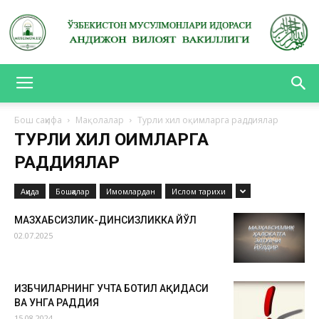
АНДИЖОН
Бош саҳифа
Мақолалар
Турли хил оқимларга раддиялар
ТУРЛИ ХИЛ ОҚИМЛАРГА
ВИЛОЯТ
РАДДИЯЛАР
Ақида
Бошқалар
Имомлардан
Ислом тарихи
ВАКИЛЛИГИ
МАЗХАБСИЗЛИК-ДИНСИЗЛИККА ЙЎЛ
02.07.2025
ҲИЗБЧИЛАРНИНГ УЧТА БОТИЛ АҚИДАСИ
ВА УНГА РАДДИЯ
15.08.2024