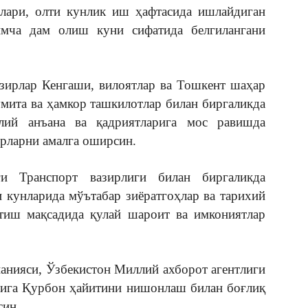
лари, олти кунлик иш ҳафтасида ишлайдиган
мча дам олиш куни сифатида белгилангани
азирлар Кенгаши, вилоятлар ва Тошкент шаҳар
мита ва ҳамкор ташкилотлар билан биргаликда
лий анъана ва қадриятларига мос равишда
рларни амалга оширсин.
и Транспорт вазирлиги билан биргаликда
кунларида мўътабар зиёратгоҳлар ва тарихий
этиш мақсадида қулай шароит ва имкониятлар
анияси, Ўзбекистон Миллий ахборот агентлиги
рига Қурбон ҳайитини нишонлаш билан боғлиқ
син.