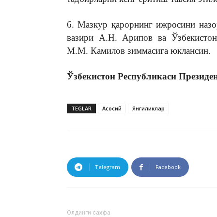
6. Мазкур қарорнинг ижросини наз
вазири А.Н. Арипов ва Ўзбекистон
М.М. Камилов зиммасига юклансин.
Ўзбекистон Республикаси 
TEGLAR
Асосий
Янгиликлар
Telegram
Facebook
Олдинги саҳифа