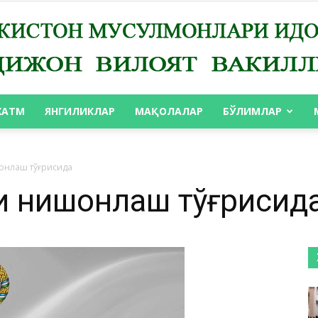
ХАТМ
ЯНГИЛИКЛАР
МАҚОЛАЛАР
БЎЛИМЛАР
АНДИЖОН
онлаш тўғрисида
ни нишонлаш тўғрисид
ВИЛОЯТ