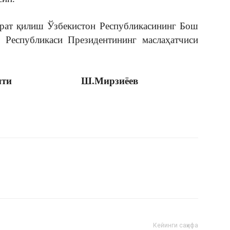
орат қилиш Ўзбекистон Республикасининг Бош
 Республикаси Президентининг маслаҳатчиси
Президенти Ш.Мирзиёев
Кейинги саҳифа