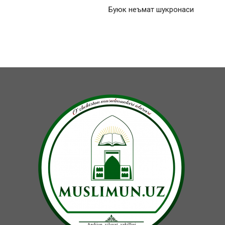
Буюк неъмат шукронаси