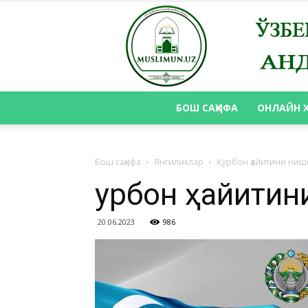
БОШ САҲИФА
ОНЛАЙН 
Бош саҳифа
Янгиликлар
Қурбон ҳайитини ниш
Қурбон ҳайити
20.06.2023
986