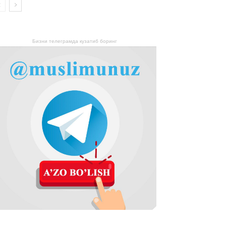
Бизни телеграмда кузатиб боринг