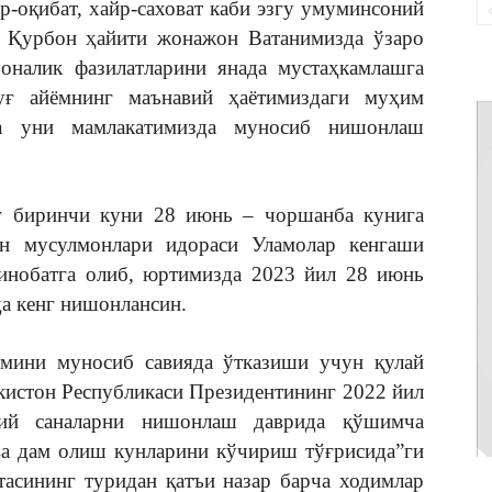
р-оқибат, хайр-саховат каби эзгу умуминсоний
ан Қурбон ҳайити жонажон Ватанимизда ўзаро
роналик фазилатларини янада мустаҳкамлашга
уғ айёмнинг маънавий ҳаётимиздаги муҳим
да уни мамлакатимизда муносиб нишонлаш
г биринчи куни 28 июнь – чоршанба кунига
он мусулмонлари идораси Уламолар кенгаши
 инобатга олиб, юртимизда 2023 йил 28 июнь
а кенг нишонлансин.
мини муносиб савияда ўтказиши учун қулай
кистон Республикаси Президентининг 2022 йил
мий саналарни нишонлаш даврида қўшимча
ва дам олиш кунларини кўчириш тўғрисида”ги
асининг туридан қатъи назар барча ходимлар