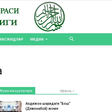
МАСЖИДЛАР
МЕДИА
а
Жума маърузалари
Кўпроқ
Андижон шаҳридаги “Бош”
(Девонабой) жоме