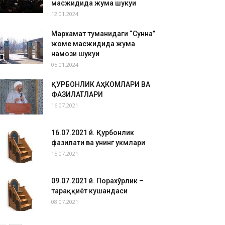
масжидида жума шукуҳи
12.01.2024
Мархамат туманидаги “Сунна”
жоме масжидида жума
намози шукуҳи
05.01.2024
ҚУРБОНЛИК АҲКОМЛАРИ ВА
ФАЗИЛАТЛАРИ
16.07.2021
16.07.2021 й. Қурбонлик
фазилати ва унинг ҳукмлари
15.07.2021
09.07.2021 й. Порахўрлик –
тараққиёт кушандаси
08.07.2021