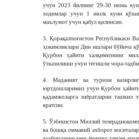
учун 2023 йилнинг 29-30 июнь кун
ходимлар учун 1 июль куни қўши
маълумот учун қабул қилинсин.
3. Қорақалпоғистон Республикаси В
ҳокимликлари Дин ишлари бўйича қў
Қурбон ҳайити халқимизнинг мил
ўтказилиши учун тегишли чора-тадби
4. Маданият ва туризм вазирлиг
юртдошларимиз учун Қурбон ҳайити 
қадамжоларга зиёратларни ташкил 
яратсин.
5. Ўзбекистон Миллий телерадиокомп
ва бошқа оммавий ахборот воситала
тадбирларни кенг ёритиш тавсия этил