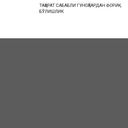
ТАҲОРАТ САБАБЛИ ГУНОҲЛАРДАН ФОРИҚ
БЎЛИШЛИК