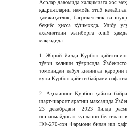
Асрлар давомида халқимизга хос меҳ
қадриятларни намоён этиб келаётг
ҳамжиҳатлик, бағрикенглик ва шук
беқиёс ҳисса қўшмоқда. Ушбу ул
аҳамиятини эътиборга олиб ҳам
мақсадида:
1. Жорий йилда Қурбон ҳайитинин
тўғри келиши тўғрисида Ўзбекист
томонидан қабул қилинган қарорни
куни Қурбон ҳайити байрами сифатид
2. Аҳолининг Қурбон ҳайити байра
шарт-шароит яратиш мақсадида Ўзбе
23 декабрдаги “2023 йилда рас
ишланмайдиган кунларни белгилаш 
ПФ-270-сон Фармони билан иш ҳафт