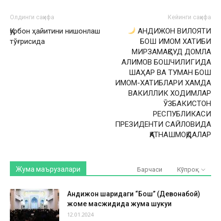
Олдинги саҳифа
Кейинги саҳифа
Қурбон ҳайитини нишонлаш
АНДИЖОН ВИЛОЯТИ
тўғрисида
БОШ ИМОМ ХАТИБИ
МИРЗАМАҚСУД ДОМЛА
АЛИМОВ БОШЧИЛИГИДА
ШАҲАР ВА ТУМАН БОШ
ИМОМ-ХАТИБЛАРИ ХАМДА
ВАКИЛЛИК ХОДИМЛАР
ӮЗБАКИСТОН
РЕСПУБЛИКАСИ
ПРЕЗИДЕНТИ САЙЛОВИДА
ҚАТНАШМОҚДАЛАР
Жума маърузалари
Барчаси
Кўпроқ
Андижон шаҳридаги “Бош” (Девонабой)
жоме масжидида жума шукуҳи
12.01.2024