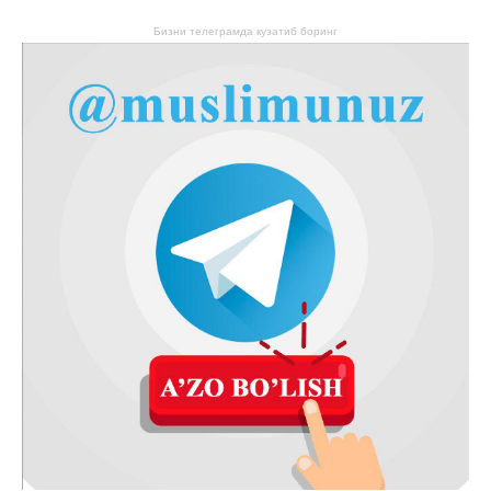
Бизни телеграмда кузатиб боринг