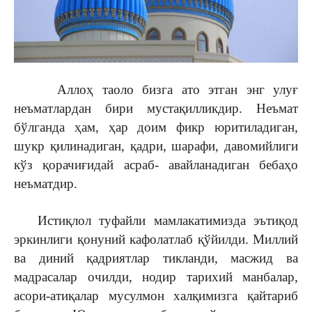
Аллоҳ таоло бизга ато этган энг улуғ
неъматлардан бири мустақилликдир. Неъмат
бўлганда ҳам, ҳар доим фикр юритиладиган,
шукр қилинадиган, қадри, шарафи, давомийлиги
кўз қорачиғидай асраб- авайланадиган бебаҳо
неъматдир.
Истиқлол туфайли мамлакатимизда эътиқод
эркинлиги қонуний кафолатлаб қўйилди. Миллий
ва диний қадриятлар тикланди, масжид ва
мадрасалар очилди, нодир тарихий манбалар,
асори-атиқалар мусулмон халқимизга қайтариб