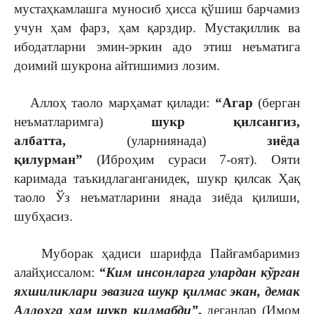
мустаҳкамлашга муносиб ҳисса қўшиш барчамиз
учун ҳам фарз, ҳам қарздир. Мустақиллик ва
ибодатларни эмин-эркин адо этиш неъматига
доимий шукрона айтишимиз лозим.
Аллоҳ таоло марҳамат қилади:
“Агар
(берган
неъматларимга)
шукр қилсангиз,
албатта,
(уларниянада)
зиёда
қилурман”
(Иброҳим сураси 7-оят). Ояти
каримада таъкидлаганганидек, шукр қилсак Ҳақ
таоло Ўз неъматларини янада зиёда қилиши,
шубҳасиз.
Муборак ҳадиси шарифда Пайғамбаримиз
алайҳиссалом:
“Ким инсонларга улардан кўрган
яхшиликлари эвазига шукр қилмас экан, демак
Аллоҳга ҳам шукр қилмабди”
,
деганлар (Имом