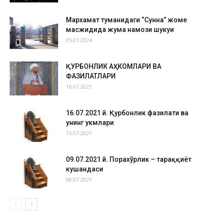
Мархамат туманидаги “Сунна” жоме
масжидида жума намози шукуҳи
05.01.2024
ҚУРБОНЛИК АҲКОМЛАРИ ВА
ФАЗИЛАТЛАРИ
16.07.2021
16.07.2021 й. Қурбонлик фазилати ва
унинг ҳукмлари
15.07.2021
09.07.2021 й. Порахўрлик – тараққиёт
кушандаси
08.07.2021