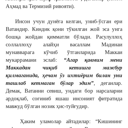
Аҳмад ва Термизий ривояти).
Инсон учун дунёга келган, униб-ўсган ери
Ватандир. Киндик қони тўкилган жой эса унга
бошқа жойдан қимматли бўлади. Расулуллоҳ
соллаллоҳу алайҳи васаллам Мадинаи
мунавварага кўчиб ўтганларида Маккаи
мукаррамани эслаб:
“Агар қавмим мени
Маккадан чиқиб кетишга мажбур
қилмаганида, ҳечам ўз ихтиёрим билан уни
ташлаб кетмаган бўлар эдим”
, деганлар.
Демак, Ватанни севиш, ундаги бор нарсаларни
ардоқлаб, соғиниб яшаш инсоният фитратида
мавжуд бўлган нозик ҳис-туйғудир.
Ҳаким уламолар айтадилар: “Кишининг