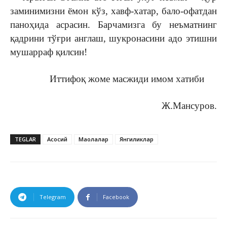
заминимизни ёмон кўз, хавф-хатар, бало-офатдан
паноҳида асрасин. Барчамизга бу неъматнинг
қадрини тўғри англаш, шукронасини адо этишни
мушарраф қилсин!
Иттифоқ жоме масжиди имом хатиби
Ж.Мансуров.
TEGLAR
Асосий
Мақолалар
Янгиликлар
Telegram
Facebook