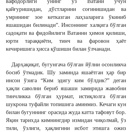
вафодорлиги унинг ўз Ватани учун
қайғуришидан, дўстларини соғинишидан ва
умрининг зое кетказган лаҳзаларига ўкиниб
яшашидан билинади”. Инсоннинг халқига бўлган
садоқати ва фидойилиги Ватанни ҳимоя қилиши,
юрти тараққиёти, тинч ва фаровон ҳаёт
кечиришига ҳисса қўшиши билан ўлчанади.
Дарҳақиқат, бугунгача бўлган йўлни осонликча
босиб ўтмадик. Шу заминда яшаётган ҳар бир
инсон ўзига “Ким эдигу ким бўлдик?” деган
ҳақли саволни бериб яшаши замирида жавобни
тинчликка бўлган ҳурмат, истиқлолга бўлган
шукрона туфайли топишига аминмиз. Кечаги кун
билан бугуннинг орасида жуда катта тафовут бор.
Яқин тарихда кимнингдир измидан чиқолмай, ўз
тили, ўзлиги, ҳақлигини исбот этишга ожиз