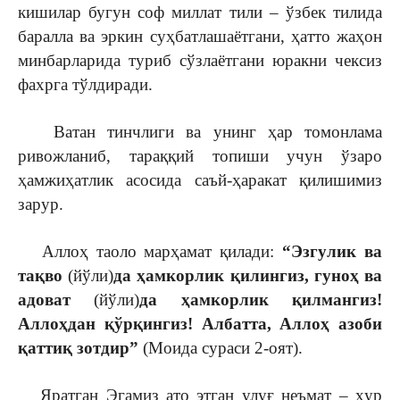
кишилар бугун соф миллат тили – ўзбек тилида
баралла ва эркин суҳбатлашаётгани, ҳатто жаҳон
минбарларида туриб сўзлаётгани юракни чексиз
фахрга тўлдиради.
Ватан тинчлиги ва унинг ҳар томонлама
ривожланиб, тараққий топиши учун ўзаро
ҳамжиҳатлик асосида саъй-ҳаракат қилишимиз
зарур.
Аллоҳ таоло марҳамат қилади:
“Эзгулик ва
тақво
(йўли)
да ҳамкорлик қилингиз, гуноҳ ва
адоват
(йўли)
да ҳамкорлик қилмангиз!
Аллоҳдан қўрқингиз! Албатта, Аллоҳ азоби
қаттиқ зотдир”
(Моида сураси 2-оят).
Яратган Эгамиз ато этган улуғ неъмат – ҳур