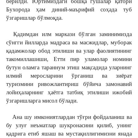
берилди. Юртимиздаги бошқа гўшалар қатори
Бухорода ҳам диний-маърифий соҳада туб
ўзгаришлар бўлмоқда.
Қадимдан илм маркази бўлган заминимизда
сўнгги йилларда мадраса ва масжидлар, муборак
қадамжолар обод этилиши ва улар фаолиятининг
такомиллашиши, Етти пир уламолар номини
бутун оламга тараннум этиш мақсадида уларнинг
илмий меросларини ўрганиш ва зиёрат
туризмини ривожлантириш бўйича замонавий
лойиҳаларнинг ҳаётга татбиқ этилиши ижобий
ўзгаришларга мисол бўлади.
Ана шу имкониятлардан тўғри фойдаланиш ва
бу улуғ неъматлар шукронасини қилиб, унинг
қадрига етиб яшаш ва мустақиллигимизни янада