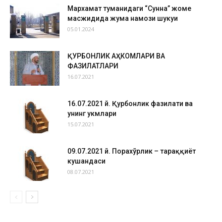
Мархамат туманидаги “Сунна” жоме
масжидида жума намози шукуҳи
05.01.2024
ҚУРБОНЛИК АҲКОМЛАРИ ВА
ФАЗИЛАТЛАРИ
16.07.2021
16.07.2021 й. Қурбонлик фазилати ва
унинг ҳукмлари
15.07.2021
09.07.2021 й. Порахўрлик – тараққиёт
кушандаси
08.07.2021