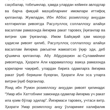
саҳобалар, тобеъинлар, ҳамда улардан кейинги авлодлар
ва барча фиқҳий мазҳабларнинг имомлари иттифоқ
қилганлар. Жумладан, Ибн Аббос розияллоҳу анҳудан
келтирилган ривоятда Расулуллоҳ соллаллоҳу алайҳи
васаллам рамазонда йигирма ракат таровеҳ ўқиганлар ва
витрни ҳам ўқиганлар. Имом Байҳақий ҳам мазкур
ҳадисни ривоят қилиб, Расулуллоҳ соллаллоҳу алайҳи
васаллам йигирма ракъатни жамоатсиз ўқир эди, деб
қўшимча қилганлар. Абу Абдураҳмон ас-Суламийнинг
ривоятида, Ҳазрати Али каррамаллоҳу важҳа рамазонда
қориларни чақириб, улардан бирига одамларга йигирма
ракат ўқиб беришни буюрган, Ҳазрати Али эса уларга
витрни ўқиб берганлар.
Язид ибн Румон розияллоҳу анҳудан ривоят қилинади:
“Умар ибн Хаттобнинг замонида одамлар йигирма уч ракат
ила қоим бўлар эдилар”. Йигирмаси таровеҳ, учтаси витр.
Ҳазрати Умар розияллоҳу анҳу ўзларининг халифалик