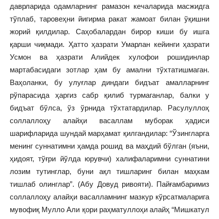
даврларида одамларнинг рамазон кечаларида масжидга
тўплаб, таровеҳни йигирма ракат жамоат билан ўқишни
жорий қилдилар. Саҳобалардан бирор киши бу ишга
қарши чиқмади. Ҳатто ҳазрати Умарлан кейинги ҳазрати
Усмон ва ҳазрати Алийдек хулофои рошидинлар
мартабасидаги зотлар ҳам бу амални тўхтатишмаган.
Ваҳоланки, бу улуғлар диндаги бидъат амалларнинг
рўпарасида ҳаргиз сабр қилиб турмаганлар, балки у
бидъат бўлса, ўз ўрнида тўхтатардилар. Расулуллоҳ
соллаллоҳу алайҳи васаллам муборак ҳадиси
шарифларида шундай марҳамат қилгандилар: “Ўзингларга
менинг суннатимни ҳамда рошид ва маҳдий бўлган (яъни,
ҳидоят, тўғри йўлда юрувчи) халифаларимни суннатини
лозим тутинглар, буни ақл тишларинг билан маҳкам
тишлаб олинглар”. (Абу Довуд ривояти). Пайғамбаримиз
соллаллоҳу алайҳи васалламнинг мазкур кўрсатмаларига
мувофиқ Мулло Али қори раҳматуллоҳи алайҳ “Мишкатул