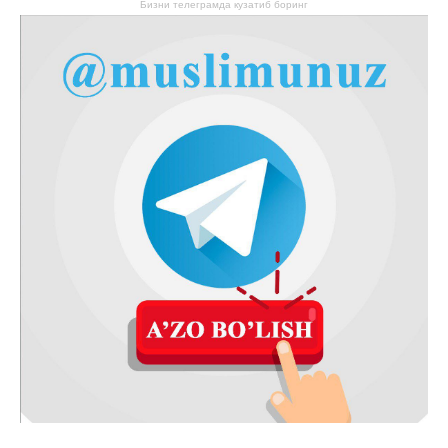
Бизни телеграмда кузатиб боринг