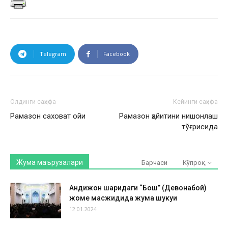
Telegram
Facebook
Олдинги саҳифа
Кейинги саҳифа
Рамазон саховат ойи
Рамазон ҳайитини нишонлаш
тўғрисида
Жума маърузалари
Барчаси
Кўпроқ
Андижон шаҳридаги “Бош” (Девонабой)
жоме масжидида жума шукуҳи
12.01.2024