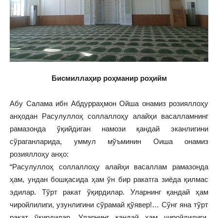
Бисмиллаҳир роҳманир роҳийм
Абу Салама ибн Абдурраҳмон Ойша онамиз розияллоҳу
анҳодан Расулуллоҳ соллаллоҳу алайҳи васалламнинг
рамазонда ўқийдиган намози қандай эканлигини
сўраганларида, уммул мўъминин Оиша онамиз
розияллоҳу анҳо:
“Расулуллоҳ соллаллоҳу алайҳи васаллам рамазонда
ҳам, ундан бошқасида ҳам ўн бир ракатга зиёда қилмас
эдилар. Тўрт ракат ўқирдилар. Уларнинг қандай ҳам
чиройлилиги, узунлигини сўрамай қўявер!… Сўнг яна тўрт
ракат ўқирдилар. Уларнинг қандай ҳам чиройлилиги,