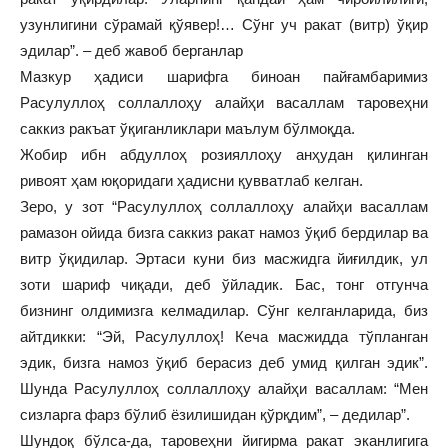
узунлигини сўрамай қўявер!… Сўнг уч ракат (витр) ўқир
эдилар”. – деб жавоб берганлар
Мазкур ҳадиси шарифга биноан пайғамбаримиз
Расулуллоҳ соллаллоҳу алайҳи васаллам таровеҳни
саккиз ракъат ўқиганликлари маълум бўлмоқда.
Жобир ибн абдуллоҳ розияллоҳу анҳудан қилинган
ривоят ҳам юқоридаги ҳадисни қувватлаб келган.
Зеро, у зот “Расулуллоҳ соллаллоҳу алайҳи васаллам
рамазон ойида бизга саккиз ракат намоз ўқиб бердилар ва
витр ўқидилар. Эртаси куни биз масжидга йиғилдик, ул
зоти шариф чиқади, деб ўйладик. Бас, тонг отгунча
бизнинг олдимизга келмадилар. Сўнг келганларида, биз
айтдикки: “Эй, Расулуллоҳ! Кеча масжидда тўпланган
эдик, бизга намоз ўқиб берасиз деб умид қилган эдик”.
Шунда Расулуллоҳ соллаллоҳу алайҳи васаллам: “Мен
сизларга фарз бўлиб ёзилишидан қўрқдим”, – дедилар”.
Шундоқ бўлса-да, таровеҳни йигирма ракат эканлигига