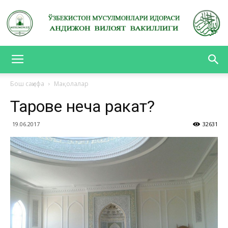
АНДИЖОН
Бош саҳифа
Мақолалар
Таровеҳ неча ракат?
ВИЛОЯТ
19.06.2017
32631
ВАКИЛЛИГИ