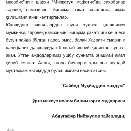
масобиҳ”нинг шарҳи “Мирқотул мафотиҳ”да саҳобалар
таровеҳ намозининг йигирма ракат эканлигига ижмо
қилишганлигини келтирганлар.
Юқоридаги ривоятлардан шуни хулоса қилишимиз
мумкинки, таровеҳ намозининг йигирма ракатлиги кеча ёки
бугун пайдо бўлган нарса эмас, балки Ҳазрати Умарнинг
халифалик даврларидан бошлаб жорий қилинган суннат
экан. Ўтган аждодларимиз ушбу суннатга оғишмай амал
қилиб келган. Аллоҳ таоло бизларга ҳам ана шундай
мустаҳкам эътиқодда бўлишимизни насиб этсин.
“Саййид Муҳйиддин махдум”
ўрта махсус ислом билим юрти мударриси
Абдуғафур Ниёзқулов тайёрлади.