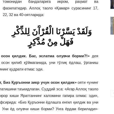
томонидан бандаларига икром, раҳмат ва
ВАКИЛЛИГИ
фазилатидир. Аллоҳ таоло «Қамар» сурасининг 17,
22, 32 ва 40-оятларида:
وَلَقَدْ يَسَّرْنَا الْقُرْآَنَ لِلذِّكْرِ
فَهَلْ مِنْ مُدَّكِرٍ
 осон қилдик. Бас, эслатма олувчи борми?!»
дея
 осон қилиб қўймаганида, уни тўлиқ ёдлаш, ўрганиш
ининг қудрати етмас эди.
т, Биз Қуръонни зикр учун осон қилдик»
ояти «унинг
глатишини таъкидлаган. Суддий эса: «Агар Аллоҳ таоло
ирор киши Яратганнинг каломини гапира олмас эди»,
афсирида: «Биз Қуръонни ёдлашга енгил қилдик ва уни
. Уни ёд олувчи киши борми? Унга ёрдам берилади»-