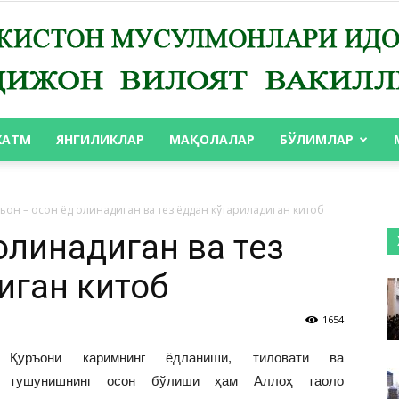
ХАТМ
ЯНГИЛИКЛАР
МАҚОЛАЛАР
БЎЛИМЛАР
АНДИЖОН
ъон – осон ёд олинадиган ва тез ёддан кўтариладиган китоб
 олинадиган ва тез
иган китоб
ВИЛОЯТ
1654
Қуръони каримнинг ёдланиши, тиловати ва
тушунишнинг осон бўлиши ҳам Аллоҳ таоло