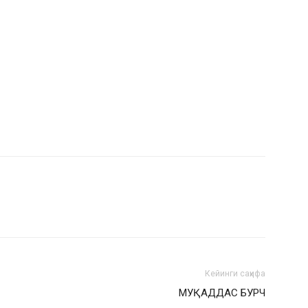
Кейинги саҳифа
МУҚАДДАС БУРЧ