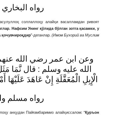
رواه البخاري
сулуллоҳ соллаллоҳу алайҳи васалламдан ривоят
глар. Нафсим Унинг қўлида бўлган зотга қасамки, у
ра қочувчироқдир
”-деганлар.
(Имом Бухорий ва Муслим
الله عليه وسلم : قال نَّمَا مَثَلُ 
الْإِبِلِ الْمُعَقَّلَةِ إِنْ عَاهَدَ عَلَيْهَا أ
رواه مسلم وا
оҳу анҳудан Пайғамбаримиз алайҳиссалом: “
Қуръон