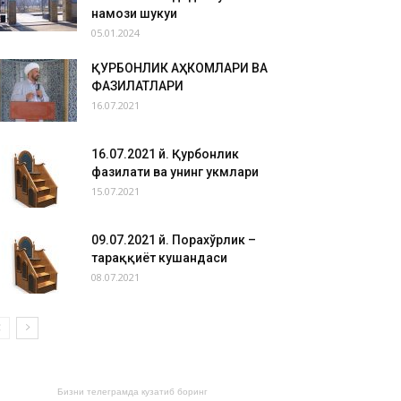
намози шукуҳи
05.01.2024
ҚУРБОНЛИК АҲКОМЛАРИ ВА
ФАЗИЛАТЛАРИ
16.07.2021
16.07.2021 й. Қурбонлик
фазилати ва унинг ҳукмлари
15.07.2021
09.07.2021 й. Порахўрлик –
тараққиёт кушандаси
08.07.2021
Бизни телеграмда кузатиб боринг