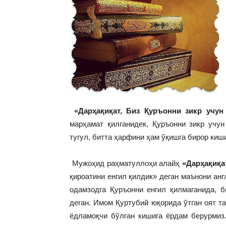
«Дарҳақиқат, Биз Қуръонни зикр учун
марҳамат қилганидек, Қуръонни зикр учун
тугул, битта ҳарфини ҳам ўқишга бирор киш
Мужоҳид раҳматуллоҳи алайҳ
«Дарҳақиқа
қироатини енгил қилдик» деган маънони ан
одамзодга Қуръонни енгил қилмаганида, б
деган. Имом Қуртубий юқорида ўтган оят т
ёдламоқчи бўлган кишига ёрдам берурмиз