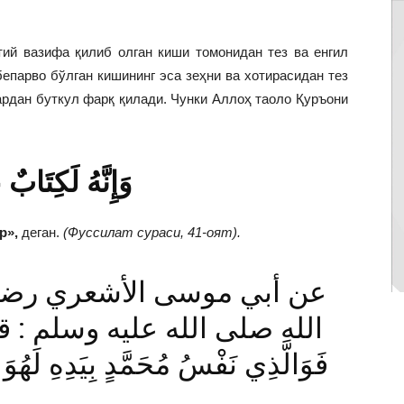
ий вазифа қилиб олган киши томонидан тез ва енгил
бепарво бўлган кишининг эса зеҳни ва хотирасидан тез
ардан буткул фарқ қилади. Чунки Аллоҳ таоло Қуръони
وَإِنَّهُ لَكِتَابٌ
р»,
деган.
(Фуссилат сураси, 41-оят).
الله صلى الله عليه وسلم : قال تَع
فَوَالَّذِي نَفْسُ مُحَمَّدٍ بِيَدِهِ لَهُوَ أ