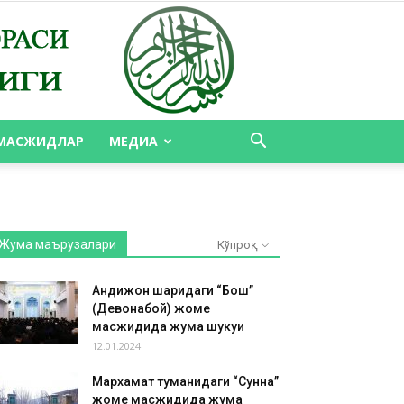
МАСЖИДЛАР
МЕДИА
Жума маърузалари
Кўпроқ
Андижон шаҳридаги “Бош”
(Девонабой) жоме
масжидида жума шукуҳи
12.01.2024
Мархамат туманидаги “Сунна”
жоме масжидида жума