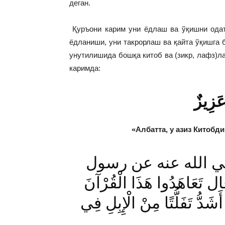
деган.
Қуръони карим уни ёдлаш ва ўқишни одат
ёдланиши, уни такрорлаш ва қайта ўқишга 
унутилишида бошқа китоб ва (зикр, лафз)л
каримда:
 عَزِيزٌ
«Албатта, у азиз Китобди
عن أبي موسى الأشعري رضي الله عنه عن رسول
َاهَدُوا هَذَا الْقُرْآنَ
َشَدُّ تَفَلُّتًا مِنْ الْإِبِلِ فِي