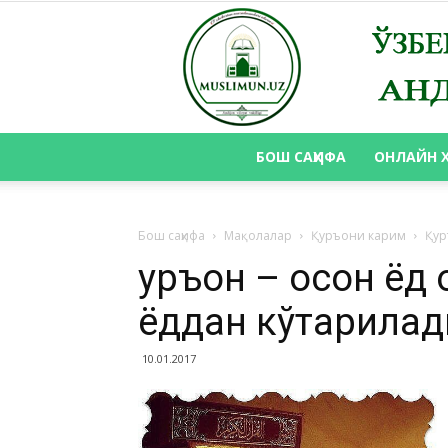
БОШ САҲИФА
ОНЛАЙН 
Бош саҳифа
Мақолалар
Қуръони карим
Қур
Қуръон – осон ёд
ёддан кўтарилад
10.01.2017