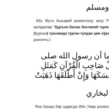
 ومسلم
Абу Мусо Ашъарий розияллоҳу анҳу Ра
қиладилар: “
Қуръон билан боғланиб турин
(
Қуръон
) тушовида турган туядан ҳам кў
ривояти.)
وعن ابن عمر رضي الله عنهما أن رسول الله صلى
صَاحِبِ الْقُرْآنِ كَمَثَلِ
َمْسَكَهَا وَإِنْ أَطْلَقَهَا ذَهَبَتْ
لبخاري
Яна бошқа бир ҳадисда Ибн Умар розиялл