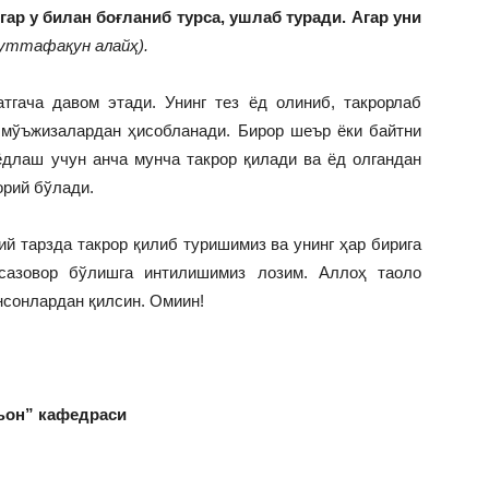
гар у билан боғланиб турса, ушлаб туради. Агар уни
уттафақун алайҳ).
тгача давом этади. Унинг тез ёд олиниб, такрорлаб
 мўъжизалардан ҳисобланади. Бирор шеър ёки байтни
ёдлаш учун анча мунча такрор қилади ва ёд олгандан
орий бўлади.
й тарзда такрор қилиб туришимиз ва унинг ҳар бирига
 сазовор бўлишга интилишимиз лозим. Аллоҳ таоло
нсонлардан қилсин. Омиин!
ъон” кафедраси