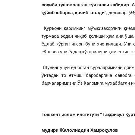
соҳиби тушовланган туя эгаси кабидир. А
қўйиб юборса, қочиб кетади
”, дедилар.
(М
Қуръони каримнинг мўъжизакорлиги қиёма
турмаса эсдан чиқиб қолиши ҳам ана ўша
ёдлаб кўрган инсон буни хис қилади. Уни 
сўнг эса уни ёддан кўтарилиши ҳам секин ж
Шунинг учун ёд олган сураларимизни доими
ўнтадан то етмиш баробаргача савобга
барчаларимизни Ўз Каломига муҳаббатли и
Тошкент ислом институти “Таҳфизул Қур
мудири Жалолиддин Ҳамроқулов