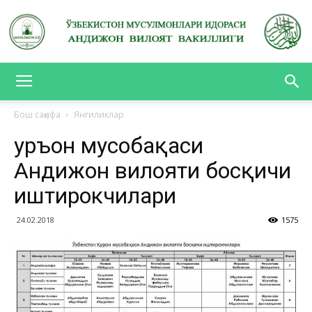
АНДИЖОН
Бош саҳифа
Янгиликлар
Қуръон мусобақаси
ВИЛОЯТ
Андижон вилояти босқичи
иштирокчилари
ВАКИЛЛИГИ
24.02.2018
1575