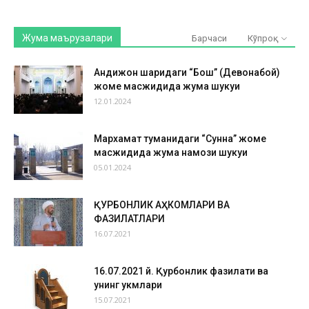
Жума маърузалари
Барчаси
Кўпроқ
Андижон шаҳридаги “Бош” (Девонабой)
жоме масжидида жума шукуҳи
12.01.2024
Мархамат туманидаги “Сунна” жоме
масжидида жума намози шукуҳи
05.01.2024
ҚУРБОНЛИК АҲКОМЛАРИ ВА
ФАЗИЛАТЛАРИ
16.07.2021
16.07.2021 й. Қурбонлик фазилати ва
унинг ҳукмлари
15.07.2021