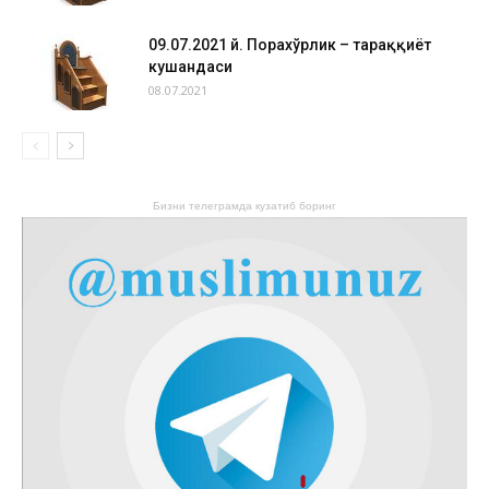
09.07.2021 й. Порахўрлик – тараққиёт
кушандаси
08.07.2021
Бизни телеграмда кузатиб боринг