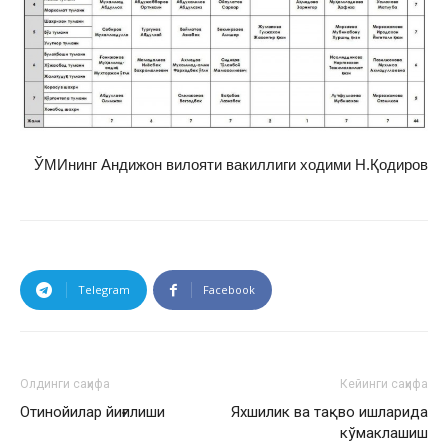
ЎМИнинг Андижон вилояти вакиллиги ходими Н.Қодиров
Telegram
Facebook
Олдинги саҳифа
Кейинги саҳифа
Отинойилар йиғилиши
Яхшилик ва тақво ишларида
кўмаклашиш