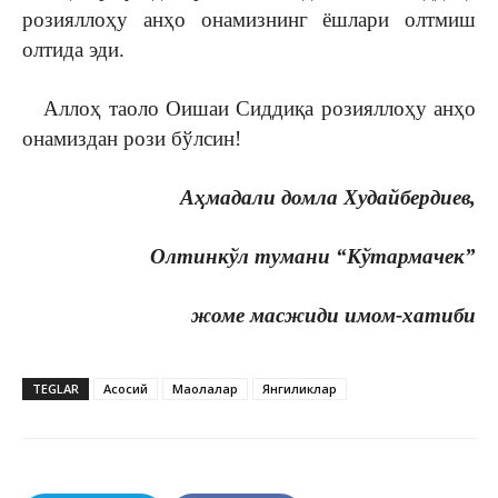
розияллоҳу анҳо онамизнинг ёшлари олтмиш
олтида эди.
Аллоҳ таоло Оишаи Сиддиқа розияллоҳу анҳо
онамиздан рози бўлсин!
Аҳмадали домла Худайбердиев,
Олтинкўл тумани “Кўтармачек”
жоме масжиди имом-хатиби
TEGLAR
Асосий
Мақолалар
Янгиликлар