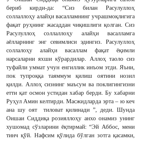
бериб кирди-да: “Сиз билан Расулуллоҳ
соллаллоҳу алайҳи васалламнинг учрашмоқлигига
фақат руҳнинг жасаддан чиқишлиги қолган. Сиз
Расулуллоҳ соллаллоҳу алайҳи васалламга
аёлларнинг энг севимлиси эдингиз. Расулуллоҳ
соллалоҳу алайҳи васаллам фақат ёқимли
нарсаларни яхши кўрардилар. Аллоҳ таоло сиз
туфайли уммат учун енгиллик инъом этди. Яъни,
пок тупроққа таяммум қилиш оятини нозил
қилди. Аллоҳ сизнинг маъсум ва поклигингизни
етти қат осмон устидан хабар берди. Бу хабарни
Руҳул Амин келтирди. Масжидларда эрта – ю кеч
ана шу оят тиловат қилинади ”, деди. Шунда
Оишаи Сиддиқа розияллоҳу анхо онамиз унинг
хушомад сўзларини ёқтирмай: “Эй Аббос, мени
тинч қўй. Нафсим қўлида бўлган зотга қасамки,