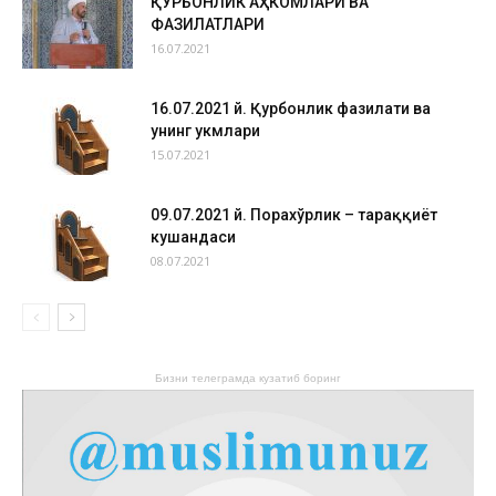
ҚУРБОНЛИК АҲКОМЛАРИ ВА
ФАЗИЛАТЛАРИ
16.07.2021
16.07.2021 й. Қурбонлик фазилати ва
унинг ҳукмлари
15.07.2021
09.07.2021 й. Порахўрлик – тараққиёт
кушандаси
08.07.2021
Бизни телеграмда кузатиб боринг