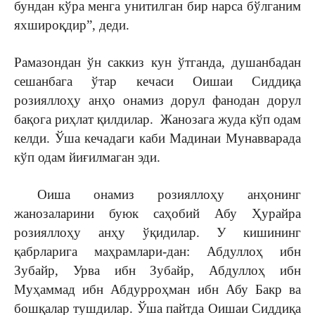
бундан кўра менга унитилган бир нарса бўлганим
яхшироқдир”, деди.
Рамазондан ўн саккиз кун ўтганда, душанбадан
сешанбага ўтар кечаси Оишаи Сиддиқа
розияллоҳу анҳо онамиз дорул фанодан дорул
бақога риҳлат қилдилар. Жанозага жуда кўп одам
келди. Ўша кечадаги каби Мадинаи Мунавварада
кўп одам йиғилмаган эди.
Оиша онамиз розияллоҳу анҳонинг
жанозаларини буюк саҳобий Абу Ҳурайра
розияллоҳу анҳу ўқидилар. У кишининг
қабрларига маҳрамлари-дан: Абдуллоҳ ибн
Зубайр, Урва ибн Зубайр, Абдуллоҳ ибн
Муҳаммад ибн Абдурроҳман ибн Абу Бакр ва
бошқалар тушдилар. Ўша пайтда Оишаи Сиддиқа