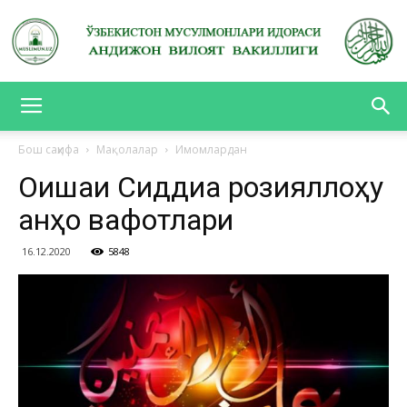
АНДИЖОН
Бош саҳифа
Мақолалар
Имомлардан
Оишаи Сиддиқа розияллоҳу
ВИЛОЯТ
анҳо вафотлари
16.12.2020
5848
ВАКИЛЛИГИ