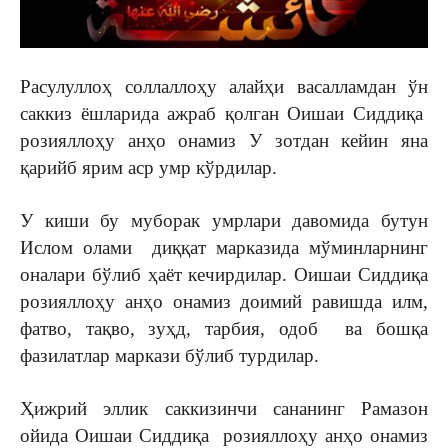
Расулуллоҳ соллаллоҳу алайҳи васалламдан ўн
саккиз ёшларида ажраб қолган Оишаи Сиддиқа
розияллоҳу анҳо онамиз У зотдан кейин яна
қарийб ярим аср умр кўрдилар.
У киши бу муборак умрлари давомида бутун
Ислом олами диққат марказида мўминларнинг
оналари бўлиб ҳаёт кечирдилар. Оишаи Сиддиқа
розияллоҳу анҳо онамиз доимий равишда илм,
фатво, тақво, зуҳд, тарбия, одоб ва бошқа
фазилатлар маркази бўлиб турдилар.
Ҳижрий эллик саккизинчи сананинг Рамазон
ойида Оишаи Сиддиқа розияллоҳу анҳо онамиз