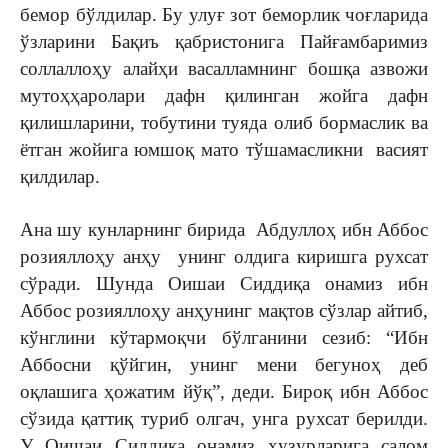
бемор бўлдилар. Бу улуғ зот беморлик чоғларида
ўзларини Бақиъ қабристонига Пайғамбаримиз
соллаллоҳу алайҳи васалламнинг бошқа азвожи
мутоҳҳаролари дафн қилинган жойга дафн
қилишларини, тобутини туяда олиб бормаслик ва
ётган жойига юмшоқ мато тўшамасликни васият
қилдилар.
Ана шу кунларнинг бирида Абдуллоҳ ибн Аббос
розияллоҳу анҳу унинг олдига киришга рухсат
сўради. Шунда Оишаи Сиддиқа онамиз ибн
Аббос розияллоҳу анҳунинг мақтов сўзлар айтиб,
кўнглини кўтармоқчи бўлганини сезиб: “Ибн
Аббосни қўйгин, унинг мени бегуноҳ деб
оқлашига ҳожатим йўқ”, деди. Бироқ ибн Аббос
сўзида қаттиқ туриб олгач, унга рухсат берилди.
У Оишаи Сиддиқа онамиз ҳузурларига салом