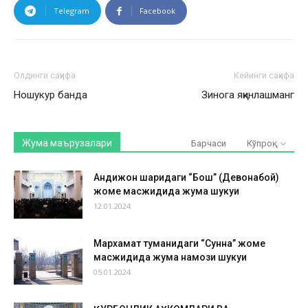
Telegram
Facebook
Олдинги саҳифа
Кейинги саҳифа
Ношукур банда
Зинога яқинлашманг
Жума маърузалари
Барчаси
Кўпроқ
Андижон шаҳридаги “Бош” (Девонабой)
жоме масжидида жума шукуҳи
12.01.2024
Мархамат туманидаги “Сунна” жоме
масжидида жума намози шукуҳи
05.01.2024