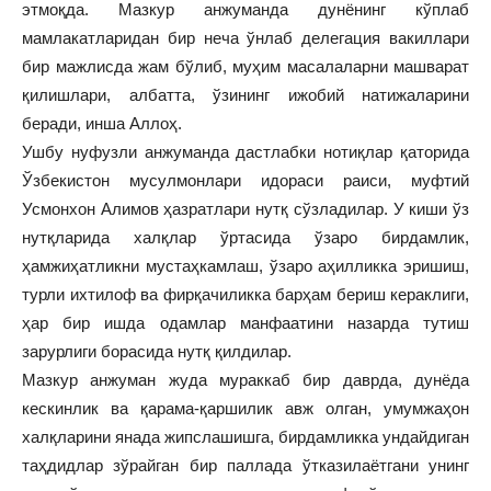
этмоқда. Мазкур анжуманда дунёнинг кўплаб
мамлакатларидан бир неча ўнлаб делегация вакиллари
бир мажлисда жам бўлиб, муҳим масалаларни машварат
қилишлари, албатта, ўзининг ижобий натижаларини
беради, инша Аллоҳ.
Ушбу нуфузли анжуманда дастлабки нотиқлар қаторида
Ўзбекистон мусулмонлари идораси раиси, муфтий
Усмонхон Алимов ҳазратлари нутқ сўзладилар. У киши ўз
нутқларида халқлар ўртасида ўзаро бирдамлик,
ҳамжиҳатликни мустаҳкамлаш, ўзаро аҳилликка эришиш,
турли ихтилоф ва фирқачиликка барҳам бериш кераклиги,
ҳар бир ишда одамлар манфаатини назарда тутиш
зарурлиги борасида нутқ қилдилар.
Мазкур анжуман жуда мураккаб бир даврда, дунёда
кескинлик ва қарама-қаршилик авж олган, умумжаҳон
халқларини янада жипслашишга, бирдамликка ундайдиган
таҳдидлар зўрайган бир паллада ўтказилаётгани унинг