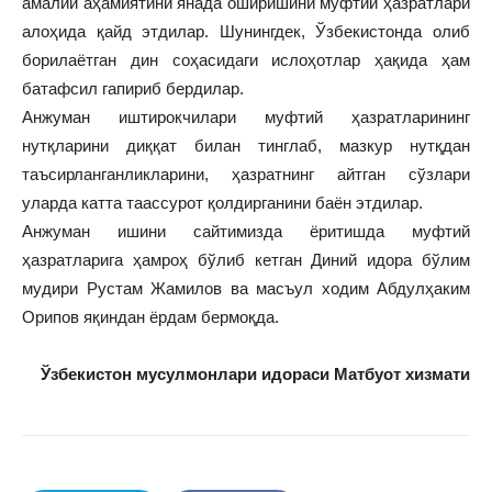
амалий аҳамиятини янада оширишини муфтий ҳазратлари
алоҳида қайд этдилар. Шунингдек, Ўзбекистонда олиб
борилаётган дин соҳасидаги ислоҳотлар ҳақида ҳам
батафсил гапириб бердилар.
Анжуман иштирокчилари муфтий ҳазратларининг
нутқларини диққат билан тинглаб, мазкур нутқдан
таъсирланганликларини, ҳазратнинг айтган сўзлари
уларда катта таассурот қолдирганини баён этдилар.
Анжуман ишини сайтимизда ёритишда муфтий
ҳазратларига ҳамроҳ бўлиб кетган Диний идора бўлим
мудири Рустам Жамилов ва масъул ходим Абдулҳаким
Орипов яқиндан ёрдам бермоқда.
Ўзбекистон мусулмонлари идораси Матбуот хизмати