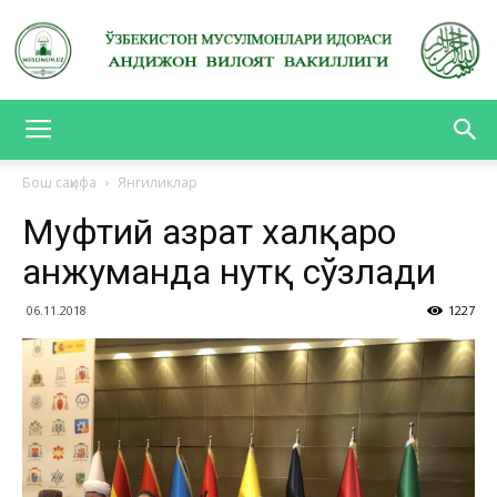
АНДИЖОН
Бош саҳифа
Янгиликлар
Муфтий ҳазрат халқаро
ВИЛОЯТ
анжуманда нутқ сўзлади
06.11.2018
1227
ВАКИЛЛИГИ