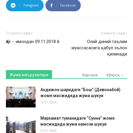
Telegram
Facebook
Олдинги саҳифа
Кейинги саҳифа
Ҳаё – имондан 09.11.2018 й
Олий диний таълим
муассасасига қабул эълон
қилинади
Жума маърузалари
Барчаси
Кўпроқ
Андижон шаҳридаги “Бош” (Девонабой)
жоме масжидида жума шукуҳи
12.01.2024
Мархамат туманидаги “Сунна” жоме
масжидида жума намози шукуҳи
05.01.2024