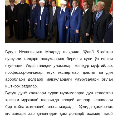
Бугун Испаниянинг Мадрид шаҳрида бўлиб ўтаётган
нуфузли халқаро анжуманнинг биринчи куни ўз ишини
якунлади. Унда таниқли уламолар, машҳур муфтийлар,
профессор-олимлар, етук экспертлар, давлат ва дин
арбоблари долзарб мавзулардаги маърузалари билан
иштирок этдилар.
Бутун дунё халқлари турли муаммоларга дуч келаётган
ҳозирги мураккаб шароитда илоҳий динлар пешволари
бир жойга жамланиб, ягона мақсад – йўлида ҳамкорлик
қилишлари ҳар қачонгидан ҳам долзарб аҳамият касб