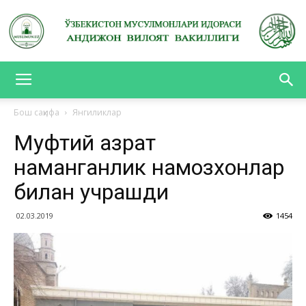
АНДИЖОН
Бош саҳифа
Янгиликлар
Муфтий ҳазрат
ВИЛОЯТ
наманганлик намозхонлар
билан учрашди
ВАКИЛЛИГИ
02.03.2019
1454