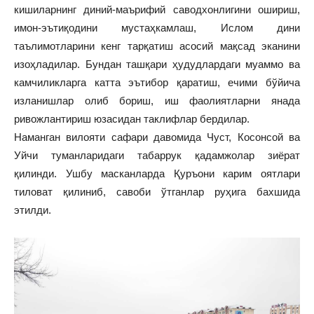
кишиларнинг диний-маърифий саводхонлигини ошириш,
имон-эътиқодини мустаҳкамлаш, Ислом дини
таълимотларини кенг тарқатиш асосий мақсад эканини
изоҳладилар. Бундан ташқари ҳудудлардаги муаммо ва
камчиликларга катта эътибор қаратиш, ечими бўйича
изланишлар олиб бориш, иш фаолиятларни янада
ривожлантириш юзасидан таклифлар бердилар.
Наманган вилояти сафари давомида Чуст, Косонсой ва
Уйчи туманларидаги табаррук қадамжолар зиёрат
қилинди. Ушбу масканларда Қуръони карим оятлари
тиловат қилиниб, савоби ўтганлар руҳига бахшида
этилди.