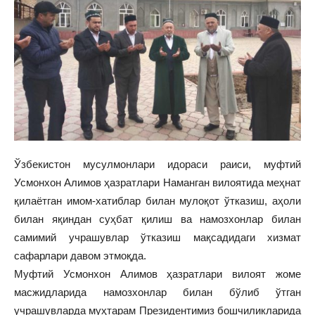
Ўзбекистон мусулмонлари идораси раиси, муфтий
Усмонхон Алимов ҳазратлари Наманган вилоятида меҳнат
қилаётган имом-хатиблар билан мулоқот ўтказиш, аҳоли
билан яқиндан суҳбат қилиш ва намозхонлар билан
самимий учрашувлар ўтказиш мақсадидаги хизмат
сафарлари давом этмоқда.
Муфтий Усмонхон Алимов ҳазратлари вилоят жоме
масжидларида намозхонлар билан бўлиб ўтган
учрашувларда муҳтарам Президентимиз бошчиликларида