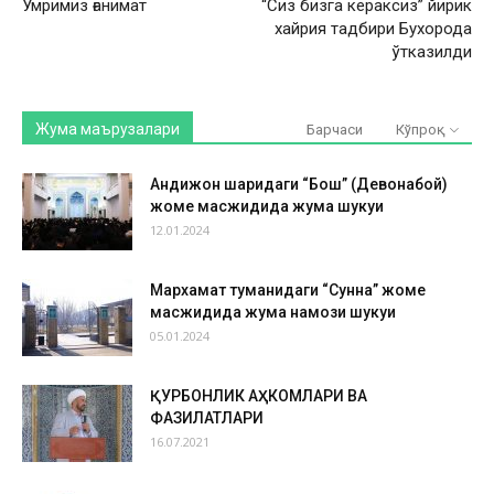
Умримиз ғанимат
“Сиз бизга кераксиз” йирик
хайрия тадбири Бухорода
ўтказилди
Жума маърузалари
Барчаси
Кўпроқ
Андижон шаҳридаги “Бош” (Девонабой)
жоме масжидида жума шукуҳи
12.01.2024
Мархамат туманидаги “Сунна” жоме
масжидида жума намози шукуҳи
05.01.2024
ҚУРБОНЛИК АҲКОМЛАРИ ВА
ФАЗИЛАТЛАРИ
16.07.2021