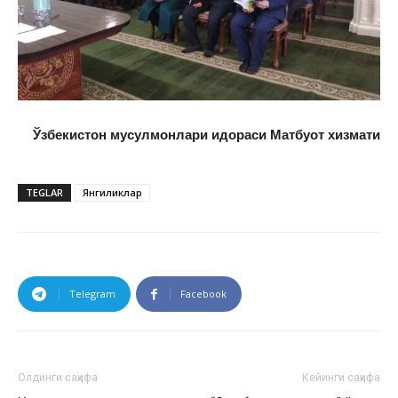
Ўзбекистон мусулмонлари идораси Матбуот хизмати
TEGLAR
Янгиликлар
Telegram
Facebook
Олдинги саҳифа
Кейинги саҳифа