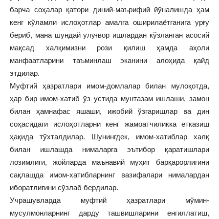
барча соҳалар қатори диний-маърифий йўналишда ҳам
кенг кўламли ислоҳотлар амалга оширилаётганига урғу
бериб, мана шундай улуғвор ишлардан кўзланган асосий
мақсад халқимизни рози қилиш ҳамда аҳоли
манфаатларини таъминлаш эканини алоҳида қайд
этдилар.
Муфтий ҳазратлари имом-домлалар билан мулоқотда,
ҳар бир имом-хатиб ўз устида мунтазам ишлаши, замон
билан ҳамнафас яшаши, ижобий ўзгаришлар ва дин
соҳасидаги ислоҳотларни кенг жамоатчиликка етказиш
ҳақида тўхталдилар. Шунингдек, имом-хатиблар халқ
билан ишлашда нималарга эътибор қаратишлари
лозимлиги, жойларда маънавий муҳит барқарорлигини
сақлашда имом-хатибларнинг вазифалари нималардан
иборатлигини сўзлаб бердилар.
Учрашувларда муфтий ҳазратлари мўмин-
мусулмонларнинг дарду ташвишларини енгиллатиш,