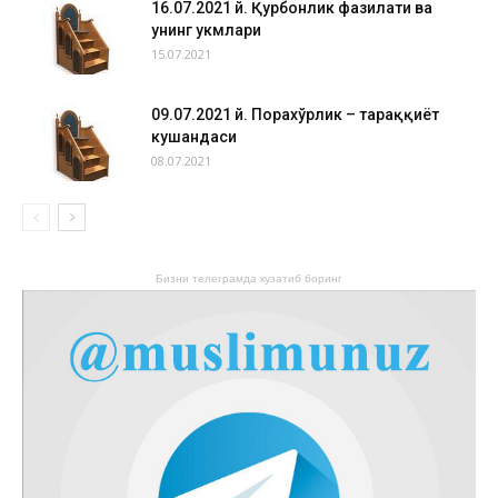
16.07.2021 й. Қурбонлик фазилати ва
унинг ҳукмлари
15.07.2021
09.07.2021 й. Порахўрлик – тараққиёт
кушандаси
08.07.2021
Бизни телеграмда кузатиб боринг