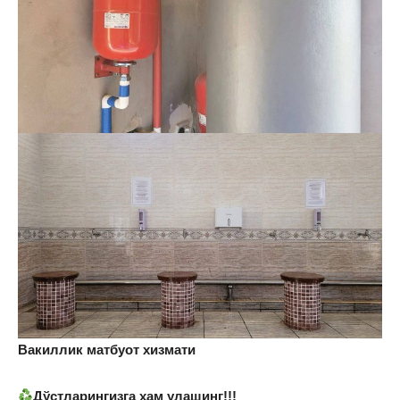
Вакиллик матбуот хизмати
Дўстларингизга ҳам улашинг!!!