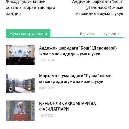
Жиход тушунчасини
Андижон шаҳридаги “Бош”
сохталаштираётганларга
(Девонабой) жоме
раддия
масжидида жума шукуҳи
Жума маърузалари
Барчаси
Кўпроқ
Андижон шаҳридаги “Бош” (Девонабой)
жоме масжидида жума шукуҳи
12.01.2024
Мархамат туманидаги “Сунна” жоме
масжидида жума намози шукуҳи
05.01.2024
ҚУРБОНЛИК АҲКОМЛАРИ ВА
ФАЗИЛАТЛАРИ
16.07.2021