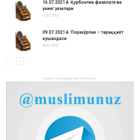
16.07.2021 й. Қурбонлик фазилати ва
унинг ҳукмлари
15.07.2021
09.07.2021 й. Порахўрлик – тараққиёт
кушандаси
08.07.2021
Бизни телеграмда кузатиб боринг