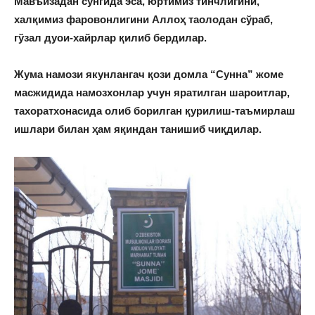
Мавъизадан сўнгида эса, юртимиз тинчлигини,
халқимиз фаровонлигини Аллоҳ таолодан сўраб,
гўзал дуои-хайрлар қилиб бердилар.
Жума намози якунлангач қози домла “Сунна” жоме
масжидида намозхонлар учун яратилган шароитлар,
тахоратхонасида олиб борилган қурилиш-таъмирлаш
ишлари билан ҳам яқиндан танишиб чиқдилар.