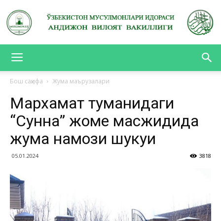
АНДИЖОН
Бош саҳифа
Жума маърузалари
Мархамат туманидаги
ВИЛОЯТ
“Сунна” жоме масжидида
жума намози шукуҳи
ВАКИЛЛИГИ
05.01.2024
3818