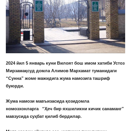
2024 йил 5 январь куни Вилоят бош имом хатиби Устоз
Мирзамақсуд домла Алимов Мархамат туманидаги
“Сунна” жоме мажидига жума намозига ташриф
буюрди.
Жума намози мавъизасида қозидомла
номозхонларга “Ҳеч бир яхшиликни кичик санаманг”
мавзусида суҳбат қилиб бердилар.