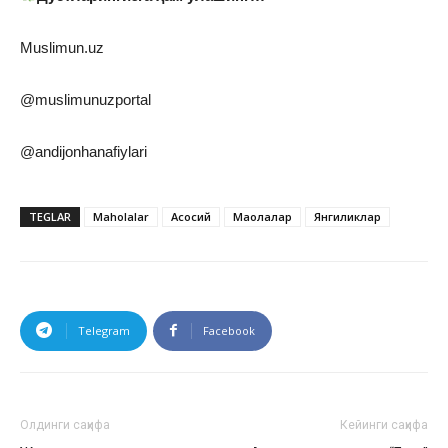
Muslimun.uz
@muslimunuzportal
@andijonhanafiylari
TEGLAR
Maholalar
Асосий
Мақолалар
Янгиликлар
Telegram
Facebook
Олдинги саҳифа
Кейинги саҳифа