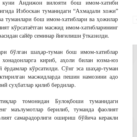
ни Андижон вилояти бош имом-хатиби
гида Избоскан туманидаги “Ахмадали хожи”
ва туманлари бош имом-хатиблари ва ҳожилар
ият кўрсатаётган масжид имом-хатибларининг
асидан сайёр семинар йиғилиши ўтказилди.
и бўлган шаҳар-туман бош имом-хатиблар
 хонадонларга кириб, аҳоли билан юзма-юз
й ёрдамлар кўрсатилди. Сўнг эса шаҳар-туман
ктирилган масжидларда пешин намозини адо
фий суҳбатлар қилиб бердилар.
қлар томонидан Булоқбоши туманидаги
енг маълумотлар берилиб, туманда фаолият
аолият самарадорлиги ошириш бўйича керакли