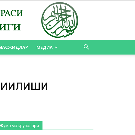
МАСЖИДЛАР
МЕДИА
Барчаси
Featured
Ақида
Андижон туман
Андижон шаҳар
Асака туман
Аудиолар
Булоқбоши туман
Бўз туман
Бўлимлар
Видеолавҳалар
Жума маърузалари
Избоскан туман
Имом минбари
иғилиши
Имомлардан
Ислом тарихи
Қуръони карим
Қўрғонтепа туман
Мақолалар
Масжидлар
Машҳурлар ҳаётидан
Медиа
Олтинкўл туман
ОНЛАЙН ХАТМ
Савол-жавоблар
Сийрат
Турли хил оқимларга раддиялар
Фиқҳ
Хўжаобод туман
Ҳадис
Шахрихон туман
Шеърият
Янгиликлар
Жума маърузалари
Кўпроқ