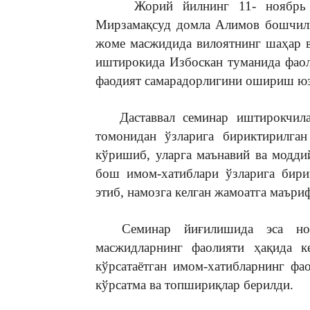
Жорий йилнинг 11- ноябрь ку
Мирзамақсуд домла Алимов бошчили
жоме масжидида вилоятнинг шаҳар 
иштирокида Избоскан туманида фаол
фаодият самарадорлигини ошириш юз
Даставвал семинар иштирокчилар
томонидан ўзларига бириктирилган
кўришиб, уларга маънавий ва модди
бош имом-хатиблари ўзларига бири
этиб, намозга келган жамоатга маъри
Семинар йиғилишида эса ноти
масжидларнинг фаолияти ҳақида к
кўрсатаётган имом-хатибларнинг ф
кўрсатма ва топшириқлар берилди.