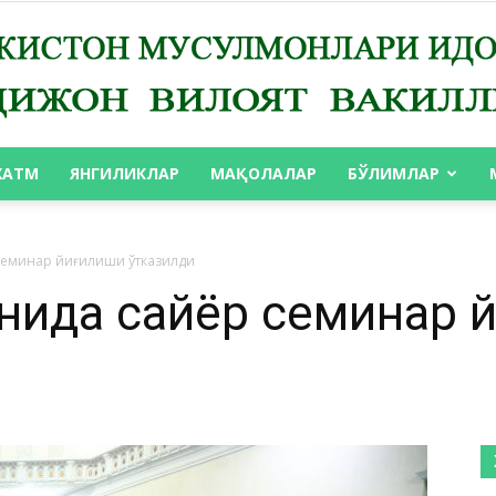
ХАТМ
ЯНГИЛИКЛАР
МАҚОЛАЛАР
БЎЛИМЛАР
АНДИЖОН
семинар йиғилиши ўтказилди
нида сайёр семинар й
ВИЛОЯТ