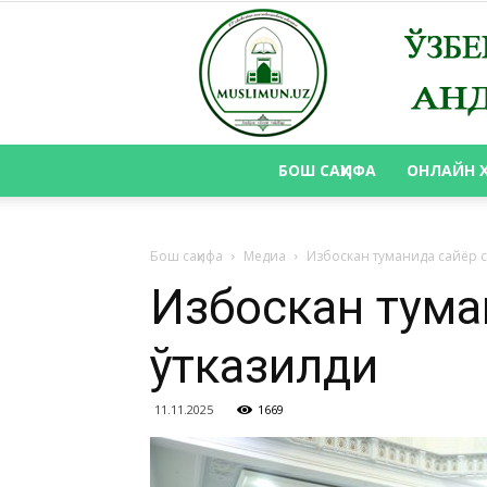
БОШ САҲИФА
ОНЛАЙН 
Бош саҳифа
Медиа
Избоскан туманида сайёр 
Избоскан тума
ўтказилди
11.11.2025
1669