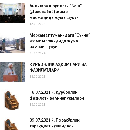
Андижон шаҳридаги “Бош”
(Девонабой) жоме
масжидида жума шукуҳи
12.01.2024
Мархамат туманидаги “Сунна”
жоме масжидида жума
намози шукуҳи
05.01.2024
ҚУРБОНЛИК АҲКОМЛАРИ ВА
ФАЗИЛАТЛАРИ
16.07.2021
16.07.2021 й. Қурбонлик
фазилати ва унинг ҳукмлари
15.07.2021
09.07.2021 й. Порахўрлик –
тараққиёт кушандаси