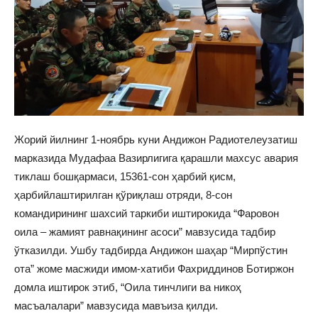
Жорий йилнинг 1-ноябрь куни Андижон Радиотелеузатиш
марказида Мудафаа Вазирлигига қарашли махсус авария
тиклаш бошқармаси, 15361-сон ҳарбий қисм,
ҳарбийлаштирилган қўриқлаш отряди, 8-сон
командирининг шахсий таркиби иштирокида “Фаровон
оила – жамият равнақининг асоси” мавзусида тадбир
ўтказилди. Ушбу тадбирда Андижон шаҳар “Мирпўстин
ота” жоме масжиди имом-хатиби Фахриддинов Ботиржон
домла иштирок этиб, “Оила тинчлиги ва никоҳ
масъалалари” мавзусида мавъиза қилди.