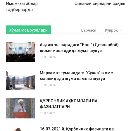
Имом-хатиблар
Оилавий сирларни сақлаш
тадбирларда
Жума маърузалари
Барчаси
Кўпроқ
Андижон шаҳридаги “Бош” (Девонабой)
жоме масжидида жума шукуҳи
12.01.2024
Мархамат туманидаги “Сунна” жоме
масжидида жума намози шукуҳи
05.01.2024
ҚУРБОНЛИК АҲКОМЛАРИ ВА
ФАЗИЛАТЛАРИ
16.07.2021
16.07.2021 й. Қурбонлик фазилати ва