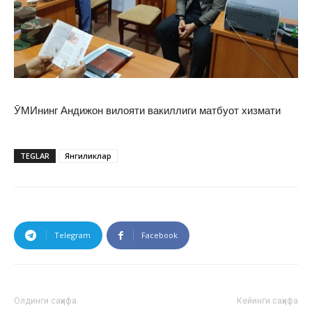
ӮМИнинг Андижон вилояти вакиллиги матбуот хизмати
TEGLAR
Янгиликлар
Telegram
Facebook
Олдинги саҳифа
Кейинги саҳифа