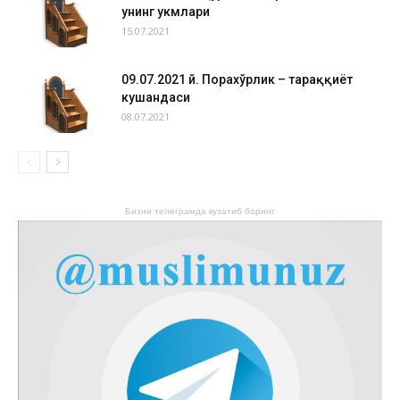
унинг ҳукмлари
15.07.2021
09.07.2021 й. Порахўрлик – тараққиёт
кушандаси
08.07.2021
Бизни телеграмда кузатиб боринг