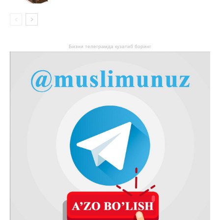
Бизни телеграмда кузатиб боринг