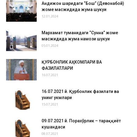
Андижон шаҳридаги “Бош” (Девонабой)
жоме масжидида жума шукуҳи
12.01.2024
Мархамат туманидаги “Сунна” жоме
масжидида жума намози шукуҳи
05.01.2024
ҚУРБОНЛИК АҲКОМЛАРИ ВА
ФАЗИЛАТЛАРИ
16.07.2021
16.07.2021 й. Қурбонлик фазилати ва
унинг ҳукмлари
15.07.2021
09.07.2021 й. Порахўрлик – тараққиёт
кушандаси
08.07.2021