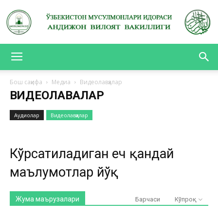
АНДИЖОН
Бош саҳифа
Медиа
Видеолавҳалар
ВИДЕОЛАВҲАЛАР
ВИЛОЯТ
Аудиолар
Видеолавҳалар
ВАКИЛЛИГИ
Кўрсатиладиган ҳеч қандай
маълумотлар йўқ
Жума маърузалари
Барчаси
Кўпроқ