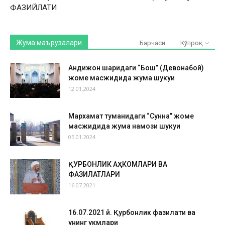
ФАЗИЙЛАТИ
Жума маърузалари
Барчаси
Кўпроқ
Андижон шаҳридаги “Бош” (Девонабой)
жоме масжидида жума шукуҳи
12.01.2024
Мархамат туманидаги “Сунна” жоме
масжидида жума намози шукуҳи
05.01.2024
ҚУРБОНЛИК АҲКОМЛАРИ ВА
ФАЗИЛАТЛАРИ
16.07.2021
16.07.2021 й. Қурбонлик фазилати ва
унинг ҳукмлари