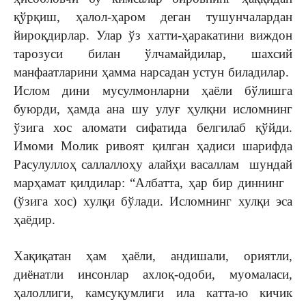
қўрқиш, ҳалол-ҳаром деган тушунчалардан
йироқдирлар. Улар ўз хатти-ҳаракатини виждон
тарозуси билан ўлчамайдилар, шахсий
манфаатларини ҳамма нарсадан устун биладилар.
Ислом дини мусулмонларни ҳаёли бўлишга
буюрди, ҳамда ана шу улуғ ҳулқни исломнинг
ўзига хос аломати сифатида белгилаб қўйди.
Имоми Молик ривоят қилган ҳадиси шарифда
Расулуллоҳ саллаллоҳу алайҳи васаллам шундай
марҳамат қилдилар: “Албатта, ҳар бир диннинг
(ўзига хос) хулқи бўлади. Исломнинг хулқи эса
ҳаёдир.
Хақиқатан ҳам ҳаёли, андишали, ориятли,
диёнатли инсонлар ахлоқ-одоби, муомаласи,
ҳалоллиги, камсуқумлиги ила катта-ю кичик