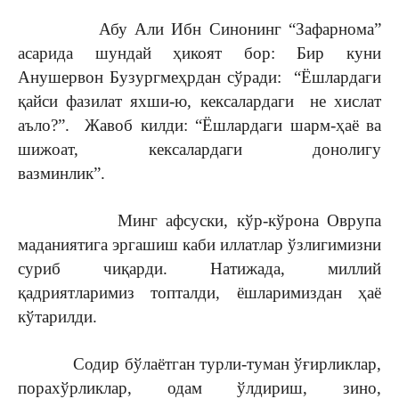
Абу Али Ибн Синонинг “Зафарнома”
асарида шундай ҳикоят бор: Бир куни
Анушервон Бузургмеҳрдан сўради: “Ёшлардаги
қайси фазилат яхши-ю, кексалардаги не хислат
аъло?”. Жавоб килди: “Ёшлардаги шарм-ҳаё ва
шижоат, кексалардаги донолигу
вазминлик”.
Минг афсуски, кўр-кўрона Оврупа
маданиятига эргашиш каби иллатлар ўзлигимизни
суриб чиқарди. Натижада, миллий
қадриятларимиз топталди, ёшларимиздан ҳаё
кўтарилди.
Содир бўлаётган турли-туман ўғирликлар,
порахўрликлар, одам ўлдириш, зино,