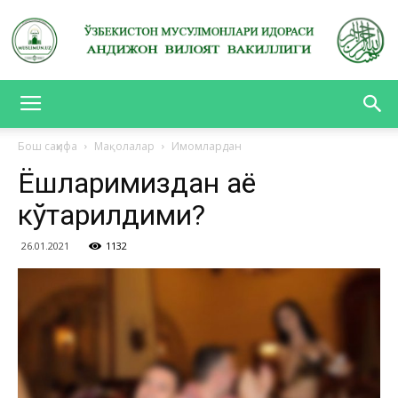
АНДИЖОН
Бош саҳифа
Мақолалар
Имомлардан
Ёшларимиздан ҳаё
ВИЛОЯТ
кўтарилдими?
26.01.2021
1132
ВАКИЛЛИГИ