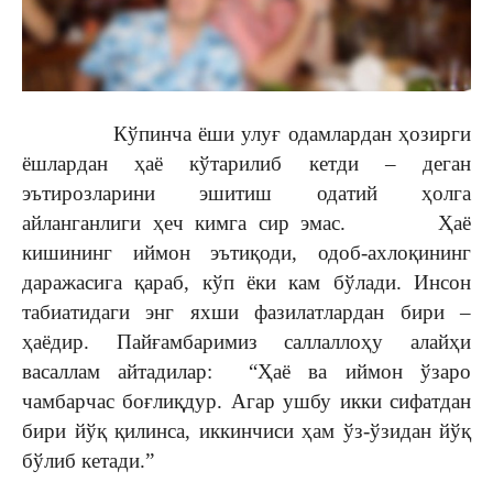
Кўпинча ёши улуғ одамлардан ҳозирги
ёшлардан ҳаё кўтарилиб кетди – деган
эътирозларини эшитиш одатий ҳолга
айланганлиги ҳеч кимга сир эмас. Ҳаё
кишининг иймон эътиқоди, одоб-ахлоқининг
даражасига қараб, кўп ёки кам бўлади. Инсон
табиатидаги энг яхши фазилатлардан бири –
ҳаёдир. Пайғамбаримиз саллаллоҳу алайҳи
васаллам айтадилар: “Ҳаё ва иймон ўзаро
чамбарчас боғлиқдур. Агар ушбу икки сифатдан
бири йўқ қилинса, иккинчиси ҳам ўз-ўзидан йўқ
бўлиб кетади.”