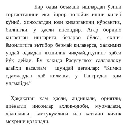
Бир одам беъмани ишлардан ўзини
тортаётганини ёки бирор нолойик ишни килиб
қўйиб, хижолатдан юзи қизарганини кўрсангиз,
билингки, у ҳаёли инсондир. Агар бордию
қилаётган ишларига бепарво бўлса, яхши-
ёмонлигига эътибор бермай қилаверса, халқимиз
ундай одамдан яхшилик чиқмайди,унинг ҳаёси
йўқ дейди. Бу хақида Расулуллох саллаллоҳу
алайҳи васаллам шундай деганлар: “Кимки
одамлардан ҳаё килмаса, у Тангридан ҳам
уялмайди.”
Ҳақиқатан ҳам ҳаёли, андишали, ориятли,
диёнатли инсонлар ахлоқ-одоби, муомаласи,
ҳалоллиги, камсуқумлиги ила катта-ю кичик
меҳрини қозонади.