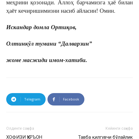
меҳрини қозонади. Аллоҳ барчамизга ҳаё билан
ҳаёт кечиришимизни насиб айласин! Омин.
Искандар домла Ортиқов,
Олтинкўл тумани “Далварзин”
жоме масжиди имом-хатиби.
Telegram
Facebook
Олдинги саҳифа
Кейинги саҳифа
ХОФИЗИ ҚУРЪОН
Тавба қилгувчи бўлайлик