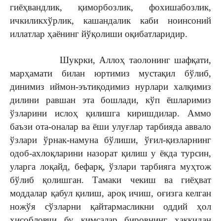
гиёҳвандлик, қиморбозлик, фохишабозлик,
ичкиликхўрлик, кашандалик каби ноинсоний
иллатлар ҳаёнинг йўқолиши оқибатларидир.
Шукрки, Аллоҳ таолонинг шафқати,
марҳамати билан юртимиз мустақил бўлиб,
динимиз иймон-эътиқодимиз нурлари халқимиз
дилини равшан эта бошлади, кўп ёшларимиз
ўзларини ислоҳ қилишга киришдилар. Аммо
баъзи ота-оналар ва ёши улуғлар тарбияда аввало
ўзлари ўрнак-намуна бўлиши, ўғил-қизларнинг
одоб-ахлоқларини назорат қилиш у ёкда турсин,
уларга лоқайд, бефарқ, ўзлари тарбияга муҳтож
бўлиб қолишган. Тамаки чекиш ва гиёҳват
моддалар қабул қилиш, ароқ ичиш, оғизга келган
ножўя сўзларни қайтармасликни оддий ҳол
ҳисобловчи бу кимсалар бировнинг ҳаққидан