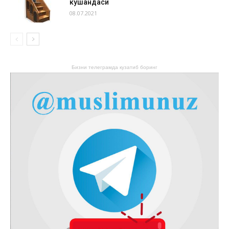
кушандаси
08.07.2021
Бизни телеграмда кузатиб боринг