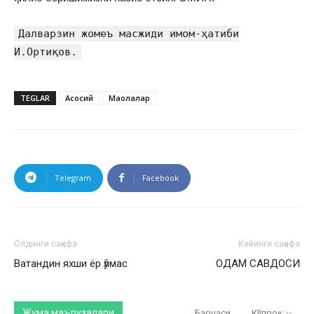
Далварзин жомеъ масжиди имом-ҳатиби
И.Ортиқов.
TEGLAR
Асосий
Мақолалар
Telegram
Facebook
Олдинги саҳифа
Кейинги саҳифа
Ватандин яхши ёр ӯлмас
ОДАМ САВДОСИ
Жума маърузалари
Барчаси
Кўпроқ