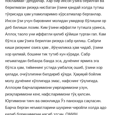
поклайман”-дебдилар. Хар бир инсон ўзига берилган ва
берилмаган ризққа нисбатан ўзини қандай холда тутиш
тўғрисида ҳам уламоларимиз кўрсатмалар берганлар.
Инсон ўзи учун бировнинг молидан умидвор бўлишни ор
деб билиши лозим. Ким ўзини иффатли тутишга уринса,
Аллоҳ таоло уни иффатли қилиб қўйиши турган гап. Кам
бўлса ҳам ўзига берилган ризққа сабр қилиш. Сабрли
киши ризқнинг озига ҳам , йўқчиликка ҳам чидаб, ўзини
хор қилмай, бошини тик тутиб кун кўради. Сабр
неъматидан бебахра банда эса, дунёнинг ярмига эга
бўлса ҳам, тийиннинг устида умбалоқ ошиб, ўзини хор
қилади, очкўзлигини билдириб қўяди. Ҳақиқий бойлик
молу дунёнинг кўплигида эмас, нафснинг тўқлигида.
Аллоҳим барчаларимизни умрларимизни узун,
ризқларимизни кенг, нафсларимизни тўқ қилсин.
Юртимизни тинч ва омонликда Ўз панохида сақласин.
Барча берган неъматларини шукрини чиройли холда адо
қилиб боришимизни насиб этсин. ОМИН.