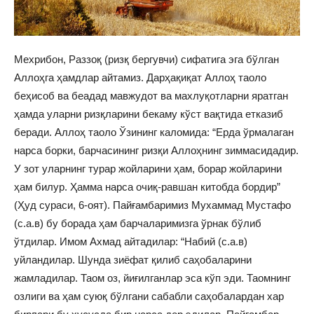
Мехрибон, Раззоқ (ризқ бергувчи) сифатига эга бўлган
Аллоҳга ҳамдлар айтамиз. Дарҳақиқат Аллоҳ таоло
беҳисоб ва беадад мавжудот ва махлуқотларни яратган
ҳамда уларни ризқларини бекаму кўст вақтида етказиб
беради. Аллоҳ таоло Ўзининг каломида: “Ерда ўрмалаган
нарса борки, барчасининг ризқи Аллоҳнинг зиммасидадир.
У зот уларнинг турар жойларини ҳам, борар жойларини
ҳам билур. Ҳамма нарса очиқ-равшан китобда бордир”
(Ҳуд сураси, 6-оят). Пайғамбаримиз Мухаммад Мустафо
(с.а.в) бу борада ҳам барчаларимизга ўрнак бўлиб
ўтдилар. Имом Ахмад айтадилар: “Набий (с.а.в)
уйландилар. Шунда зиёфат қилиб саҳобаларини
жамладилар. Таом оз, йиғилганлар эса кўп эди. Таомнинг
озлиги ва ҳам суюқ бўлгани сабабли саҳобалардан хар