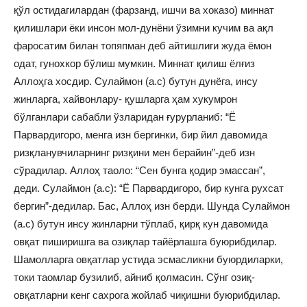
қўл остидагилардан (фарзанд, ишчи ва хоказо) миннат
қилишлари ёки инсон мол-дунёни ўзимни кучим ва ақл
фаросатим билан топяпман деб айтишлиги жуда ёмон
одат, гунохкор бўлиш мумкин. Миннат қилиш ёлғиз
Аллоҳга хосдир. Сулаймон (а.с) бутун дунёга, инсу
жинларга, хайвонлару- қушларга ҳам хукумрон
бўлганлари сабабли ўзларидан ғурурланиб: “Ё
Парвардигоро, менга изн бергинки, бир йил давомида
ризқланувчиларнинг ризқини мен берайин”-деб изн
сўрадилар. Аллоҳ таоло: “Сен бунга қодир эмассан”,
деди. Сулаймон (а.с): “Ё Парвардигоро, бир кунга рухсат
бергин”-дедилар. Бас, Аллоҳ изн берди. Шунда Сулаймон
(а.с) бутун инсу жинларни тўплаб, қирқ кун давомида
овқат пиширишга ва озиқлар тайёрлашга буюрибдилар.
Шамолларга овқатлар устида эсмасликни буюрдиларки,
токи таомлар бузилиб, айниб қолмасин. Сўнг озиқ-
овқатларни кенг сахрога жойлаб чиқишни буюрибдилар.