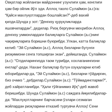
Овқатлар жойланган майдоннинг узунлиги ҳам, кенглиги
ҳам бир ойлик йўл эди. Аллоҳ таоло Сулаймон (а.с)га:
“Қайси махлуқотлардан бошлайсан?”-деб вахий
қилди.Шунда у зот: “Денгизу қуруқликларда
яшовчилардан”, дедилар. Ризқ бергувчи мехрибон Аллоҳ
денгизу уммонлардаги балиқларга Сулаймон (а.с)нинг
чақириқларига боришни буюрибди. Улкан, катта балиқлар
келиб: “Эй Сулаймон (а.с), Аллоҳ бизларни бугунги
ризқимизни сенга топширган экан”, дейишганда. Сулаймон
(а.с): “Олдиларингизда таом турибди, хохлаганингизни
енглар”-деди. Наханг балиқлар бутун озуқаларни ютиб
юборибдилар-да, “Эй Сулаймон (а.с), бизларни тўйдиргин,
биз очмиз ”, дебдилар.Сулаймон (а.с): “Тўймадингларми?”,
деб хайратланибди. “Ҳали тўйганимиз йўқ”-деб жавоб
беришибди. Шунда Сулаймон (а.с) саждага йиқилибдилар-
да: “Махлуқотларнинг барчасини ўзлари сезмаган
жойлардан ризқларини етказиб тургувчи Аллоҳ! Сени