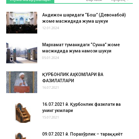
Андижон шаҳридаги “Бош” (Девонабой)
жоме масжидида жума шукуҳи
12.01.2024
Мархамат туманидаги “Сунна” жоме
масжидида жума намози шукуҳи
05.01.2024
ҚУРБОНЛИК АҲКОМЛАРИ ВА
ФАЗИЛАТЛАРИ
16.07.2021
16.07.2021 й. Қурбонлик фазилати ва
унинг ҳукмлари
15.07.2021
09.07.2021 й. Порахўрлик – тараққиёт