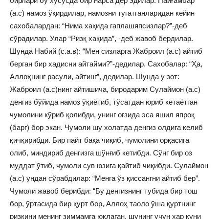
бирлари бу хусусда бир нарса дер эдилар. Пайғамбар
(а.с) намоз ўқирдилар, намозни тугатганларидан кейин
сахобалардан: “Нима хақида гаплашяпсизлар?”-деб
сўрадилар. Улар “Ризқ хақида”, -деб жавоб бердилар.
Шунда Набий (с.а.в): “Мен сизларга Жаброил (а.с) айтиб
берган бир хадисни айтайми?”-дедилар. Сахобалар: “Ҳа,
Аллоҳнинг расули, айтинг”, дедилар. Шунда у зот:
Жаброил (а.с)нинг айтишича, биродарим Сулаймон (а.с)
денгиз бўйида намоз ўқиётиб, тўсатдан юриб кетаётган
чумолини кўриб қолибди, унинг оғзида эса яшил япроқ
(барг) бор экан. Чумоли шу холатда денгиз олдига келиб
қичқирибди. Бир пайт бақа чиқиб, чумолини орқасига
олиб, миндириб денгизга шўнғиб кетибди. Сўнг бир оз
муддат ўтиб, чумоли сув юзига қайтиб чиқибди. Сулаймон
(а.с) ундан сўрабдилар: “Менга ўз қиссангни айтиб бер”.
Чумоли жавоб берибди: “Бу денгизнинг тубида бир тош
бор, ўртасида бир қурт бор, Аллоҳ таоло ўша қуртнинг
ризқини менинг зиммамга юклаган, шунинг учун хар куни