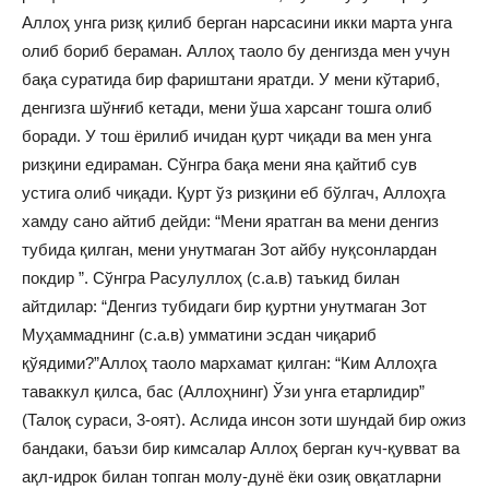
Аллоҳ унга ризқ қилиб берган нарсасини икки марта унга
олиб бориб бераман. Аллоҳ таоло бу денгизда мен учун
бақа суратида бир фариштани яратди. У мени кўтариб,
денгизга шўнғиб кетади, мени ўша харсанг тошга олиб
боради. У тош ёрилиб ичидан қурт чиқади ва мен унга
ризқини едираман. Сўнгра бақа мени яна қайтиб сув
устига олиб чиқади. Қурт ўз ризқини еб бўлгач, Аллоҳга
хамду сано айтиб дейди: “Мени яратган ва мени денгиз
тубида қилган, мени унутмаган Зот айбу нуқсонлардан
покдир ”. Сўнгра Расулуллоҳ (с.а.в) таъкид билан
айтдилар: “Денгиз тубидаги бир қуртни унутмаган Зот
Муҳаммаднинг (с.а.в) умматини эсдан чиқариб
қўядими?”Аллоҳ таоло мархамат қилган: “Ким Аллоҳга
таваккул қилса, бас (Аллоҳнинг) Ўзи унга етарлидир”
(Талоқ сураси, 3-оят). Аслида инсон зоти шундай бир ожиз
бандаки, баъзи бир кимсалар Аллоҳ берган куч-қувват ва
ақл-идрок билан топган молу-дунё ёки озиқ овқатларни