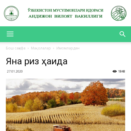
АНДИЖОН
Бош саҳифа
Мақолалар
Имомлардан
Яна ризқ ҳақида
ВИЛОЯТ
27.01.2020
1848
ВАКИЛЛИГИ