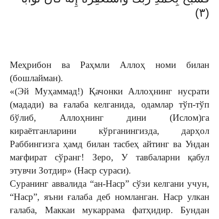
(٣)
Меҳрибон ва Раҳмли Аллоҳ номи билан
(бошлайман).
«(Эй Муҳаммад!) Қачонки Аллоҳнинг нусрати
(мадади) ва ғалаба келганида, одамлар тўп-тўп
бўлиб, Аллоҳнинг дини (Ислом)га
кираётганларини кўр­ганингизда, дарҳол
Раббингизга ҳамд билан тас­беҳ айтинг ва Ундан
мағфират сўранг! Зеро, У тавбалар­ни қабул
этувчи Зотдир» (Наср сураси).
Суранинг аввалида “ан-Наср” сўзи келгани учун,
“Наср”, яъни ғалаба деб ном­лан­ган. Наср улкан
ғалаба, Маккаи мукаррама фатҳи­дир. Бун­дан