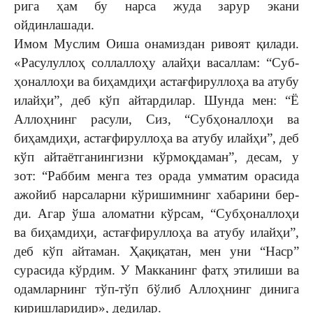
ри­га ҳам бу нарса жуда зарур экани
ойдинлашади.
Имом Муслим Оиша она­миздан ривоят қилади.
«Расу­луллоҳ соллаллоҳу алайҳи васаллам: “Суб­
ҳонал­лоҳи ва биҳамди­ҳи астағ­­фируллоҳа ва атубу
илайҳи”, деб кўп айтардилар. Шунда мен: “Ё
Аллоҳнинг расули, Сиз, “Субҳоналлоҳи ва
биҳамдиҳи, астағфирулло­ҳа ва атубу илайҳи”, деб
кўп айтаётганингизни кўрмоқ­даман”, десам, у
зот: “Раббим менга тез орада умматим ора­сида
ажо­йиб нарсаларни кўришимнинг хабарини бер­
ди. Агар ўша аломатни кўр­сам, “Субҳоналлоҳи
ва биҳамдиҳи, астағфирул­ло­ҳа ва атубу илайҳи”,
деб кўп айтаман. Ҳақиқатан, мен уни “Наср”
сурасида кўрдим. У Макканинг фатҳ этилиши ва
одамларнинг тўп-тўп бўлиб Аллоҳнинг динига
киришларидир», дедилар.