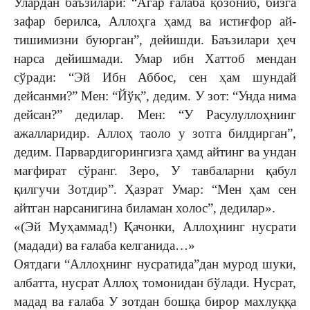
Улардан баъзилари: “Агар ғалаба қо­зониб, бизга
зафар берилса, Аллоҳга ҳамд ва истиғфор ай­
тишимизни буюрган”, дейиш­ди. Баъзилари ҳеч
нарса де­йишмади. Умар ибн Хаттоб мендан
сўради: “Эй Ибн Аббос, сен ҳам шундай
дейсанми?” Мен: “Йўқ”, дедим. У зот: “Унда нима
дейсан?” дедилар. Мен: “У Расулуллоҳнинг
ажалларидир. Аллоҳ таоло у зотга билдирган”,
дедим. Парвардигорингизга ҳамд айтинг ва ундан
мағфи­рат сўранг. Зеро, У тавбаларни қабул
қилгучи Зотдир”. Ҳаз­рат Умар: “Мен ҳам сен
айтган нар­санигина биламан холос”, дедилар».
«(Эй Муҳаммад!) Қачонки, Аллоҳнинг нусрати
(мадади) ва ғалаба келганида…»
Оятдаги “Аллоҳнинг нус­ратида”дан мурод шуки,
албатта, нусрат Аллоҳ томонидан бўлади. Нусрат,
мадад ва ғалаба У зотдан бошқа бирор махлуққа