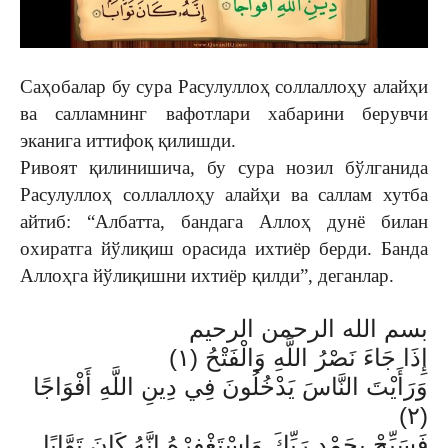
Саҳобалар бу сура Расулул­лоҳ соллаллоҳу алайҳи
ва салламнинг вафотлари хабари­ни берувчи
эканига иттифоқ қилишди.
Ривоят қилиниши­ча, бу сура нозил бўлганида
Расулуллоҳ соллаллоҳу алай­ҳи ва саллам хутба
айтиб: “Ал­батта, бандага Аллоҳ дунё билан
охиратга йўлиқиш орасида ихтиёр берди. Банда
Аллоҳга йўлиқишни ихтиёр қилди”, деганлар.
بسم الله الرحمن الرحيم
إِذَا جَاءَ نَصْرُ اللَّهِ وَالْفَتْحُ (١)
وَرَأَيْتَ النَّاسَ يَدْخُلُونَ فِي دِينِ اللَّهِ أَفْوَاجًا
(٢)
فَسَبِّحْ بِحَمْدِ رَبِّكَ وَاسْتَغْفِرْهُ إِنَّهُ كَانَ تَوَّابًا