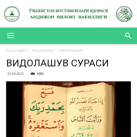
АНДИЖОН
Бош саҳифа
Мақолалар
Имомлардан
ВИДОЛАШУВ СУРАСИ
ВИЛОЯТ
22.04.2021
1692
ВАКИЛЛИГИ