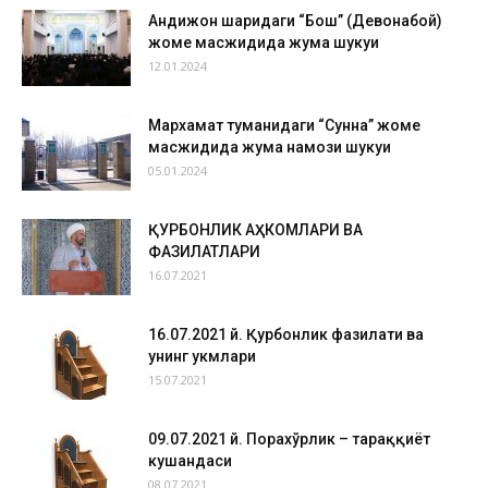
Андижон шаҳридаги “Бош” (Девонабой)
жоме масжидида жума шукуҳи
12.01.2024
Мархамат туманидаги “Сунна” жоме
масжидида жума намози шукуҳи
05.01.2024
ҚУРБОНЛИК АҲКОМЛАРИ ВА
ФАЗИЛАТЛАРИ
16.07.2021
16.07.2021 й. Қурбонлик фазилати ва
унинг ҳукмлари
15.07.2021
09.07.2021 й. Порахўрлик – тараққиёт
кушандаси
08.07.2021