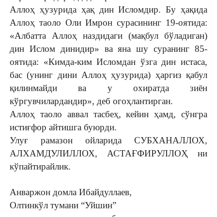
Аллоҳ ҳузурида ҳақ дин Исломдир. Бу ҳақида
Аллоҳ тао­ло Оли Имрон сурасининг 19-оятида:
«Албатта Аллоҳ наздидаги (мақбул бўладиган)
дин Ислом ди­нидир» ва яна шу суранинг 85-
оятида: «Ким­да-ким Исломдан ўзга дин ис­таса,
бас (унинг дини Ал­лоҳ ҳузурида) ҳаргиз қа­бул
қилинмайди ва у охират­да зиён
кўргувчилардандир», деб огоҳлантирган.
Аллоҳ таоло аввал тасбеҳ, кейин ҳамд, сўнгра
истиғфор айтишга буюрди.
Улуғ рамазон ойларида СУБХАНАЛЛОХ,
АЛХАМДУЛИЛЛОХ, АСТАҒФИРУЛЛОҲ ни
кўпайтирайлик.
Анваржон домла Ибайдуллаев,
Олтинкўл тумани “Уйшин”