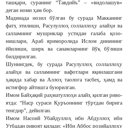
ташқари, су­ранинг “Тавдийъ” – «видолашув»
деган номи ҳам бор.
Мадинада нозил бўлган бу сурада Макканинг
фатҳ этилиши, Расулуллоҳ соллаллоҳу алайҳи ва
салламнинг мушриклар устидан ғалаба қозо­
нишлари, Араб яриморолида Ислом динининг
ёйилиши, ширк ва санамларнинг йўқ бўлиши
билдирилган.
Шунингдек, бу сурада Расу­луллоҳ соллаллоҳу
алай­ҳи ва салламнинг вафотла­­ри яқин­лашгани
ҳақида хабар ва Ал­лоҳ таолога тасбеҳ, ҳамд ва
ис­тиғфор айтишга буюрилган.
Имом Байҳақий раҳма­туллоҳи алайҳ қилган риво­
ятда: “Наср сураси Қуръон­нинг тўртдан бирига
тенгдир”, де­­йилган.
Имом Насоий Убайдуллоҳ ибн Абдуллоҳ ибн
Утбадан ривоят қилади: «Ибн Аббос розийаллоҳу