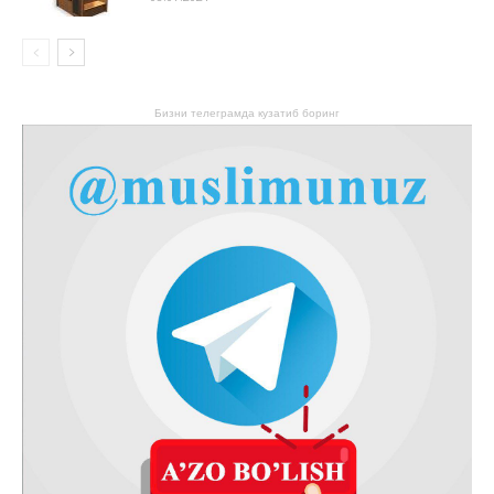
Бизни телеграмда кузатиб боринг