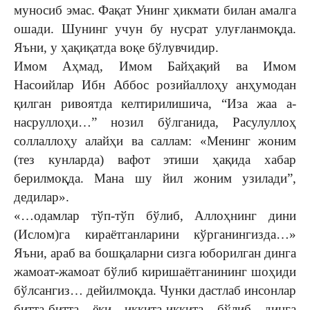
муносиб эмас. Фақат Унинг ҳикмати билан амалга
ошади. Шунинг учун бу нусрат улуғланмоқда.
Яъни, у ҳақиқатда воқе бўлувчидир.
Имом Аҳмад, Имом Байҳа­қий ва Имом
Насоийлар Ибн Аббос розийаллоҳу анҳумодан
қилган ривоятда келтирилишича, “Иза жаа а-
насруллоҳи…” нозил бўлганида, Расулуллоҳ
соллаллоҳу алайҳи ва сал­лам: «Менинг жоним
(тез кунларда) вафот этиши ҳақида хабар
берилмоқда. Мана шу йил жоним узилади”,
дедилар».
«…одамлар тўп-тўп бўлиб, Аллоҳнинг дини
(Ислом)­га ки­раётганларини кўрганин­гизда…»
Яъни, араб ва бошқа­ларни сизга юборилган дин­га
жамоат-жамоат бўлиб кири­­шаётганининг шоҳиди
бўл­сангиз… дейилмоқда. Чунки дастлаб инсонлар
битта-битта ёки иккита-иккита бўлиб динга