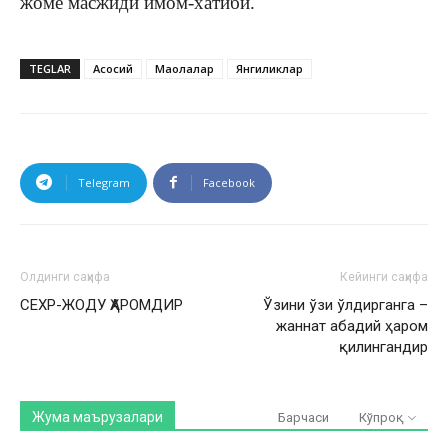
жоме масжиди имом-хатиби.
TEGLAR
Асосий
Мақолалар
Янгиликлар
Telegram
Facebook
Олдинги саҳифа
Кейинги саҳифа
СЕХР-ЖОДУ ҲАРОМДИР
Ўзини ўзи ўлдирганга –
жаннат абадий ҳаром
қилингандир
Жума маърузалари
Барчаси
Кўпроқ