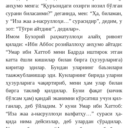
анҳумо менга: “Қуръондаги охирги нозил бўлган
сурани биласанми?” деганида, мен: “Ҳа, биламан,
у “Иза жаа а-насруллоҳи…” сурасидир”, дедим, у
зот: “Тўғри айтдинг”, дедилар».
Имом Бухорий раҳматул­лоҳи алайҳ ривоят
қилади: «Ибн Аббос розийаллоҳу анҳу­мо айтади:
“Умар ибн Хаттоб мени Бадрда иштирок этган
катта ёшли кишилар билан бирга (ҳузурларига)
киритар эдилар. Бундан уларнинг баъзилари
таажжубланишар эди. Кунларнинг бирида уларни
ҳузурларига чақиртириб, мени ҳам улар билан
бирга таклиф қилдилар. Буни фақат (кичик
бўлсам ҳам) қандай эканимни кўрсатиш учун қил­
ганлар, деб ўйладим. У куни Умар ибн Хаттоб:
“Иза жаа а-нас­руллоҳи валфатҳу…” сураси ҳа­
қида нима дейсизлар, деб улардан сўрадилар.