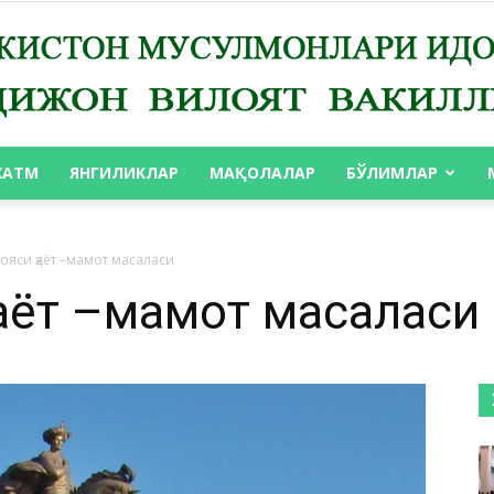
ХАТМ
ЯНГИЛИКЛАР
МАҚОЛАЛАР
БЎЛИМЛАР
АНДИЖОН
мояси ҳаёт –мамот масаласи
ҳаёт –мамот масаласи
ВИЛОЯТ