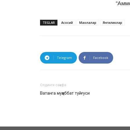
“Амм
TEGLAR
Асосий
Мақолалар
Янгиликлар
Telegram
Facebook
Олдинги саҳифа
Ватанга муҳаббат туйғуси