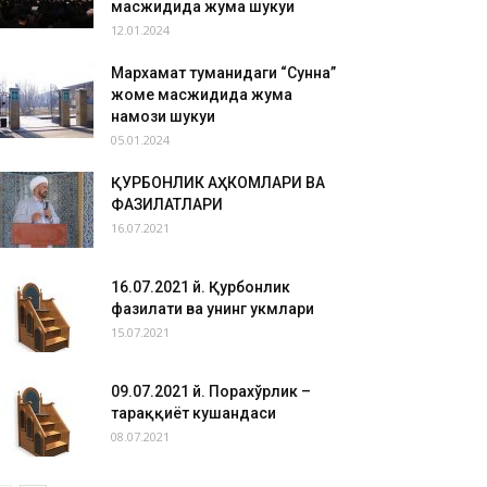
масжидида жума шукуҳи
12.01.2024
Мархамат туманидаги “Сунна”
жоме масжидида жума
намози шукуҳи
05.01.2024
ҚУРБОНЛИК АҲКОМЛАРИ ВА
ФАЗИЛАТЛАРИ
16.07.2021
16.07.2021 й. Қурбонлик
фазилати ва унинг ҳукмлари
15.07.2021
09.07.2021 й. Порахўрлик –
тараққиёт кушандаси
08.07.2021