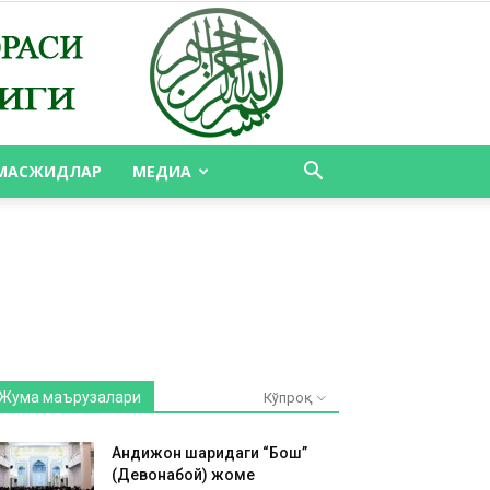
МАСЖИДЛАР
МЕДИА
Жума маърузалари
Кўпроқ
Андижон шаҳридаги “Бош”
(Девонабой) жоме