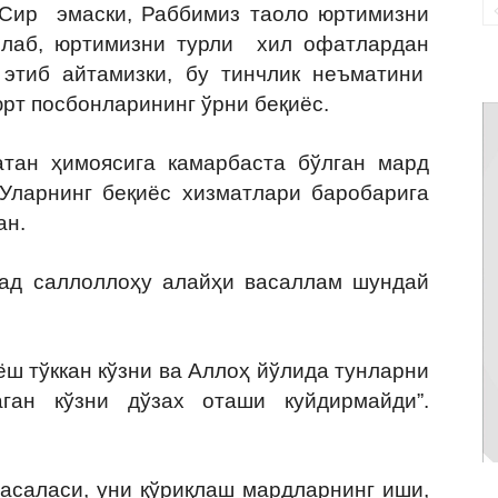
. Сир эмаски, Раббимиз таоло юртимизни
лаб, юртимизни турли хил офатлардан
 этиб айтамизки, бу тинчлик неъматини
рт посбонларининг ўрни беқиёс.
 ҳимоясига камарбаста бўлган мард
 Уларнинг беқиёс хизматлари баробарига
ан.
аллоллоҳу алайҳи васаллам шундай
тўккан кўзни ва Аллоҳ йўлида тунларни
ган кўзни дўзах оташи куйдирмайди”.
саласи, уни қўриқлаш мардларнинг иши,