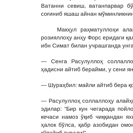
Ватанни севиш, ватанпарвар б
соғиниб яшаш айнан мўминликни
Макҳул раҳматуллоҳи алайҳ
розияллоҳу анҳу Форс еридаги қа
ибн Симат билан учрашганда унга
— Сенга Расулуллоҳ соллалло
ҳадисни айтиб берайми, у сени я
— Шураҳбил: майли айтиб бера қ
— Расулуллоҳ соллаллоҳу алайҳи
эдилар: “Бир кун чегарада пойл
кечаси намоз ўқиб чиққандан я
ҳалок бўлса, қабр азобидан омо
кўпайиб туради!”.