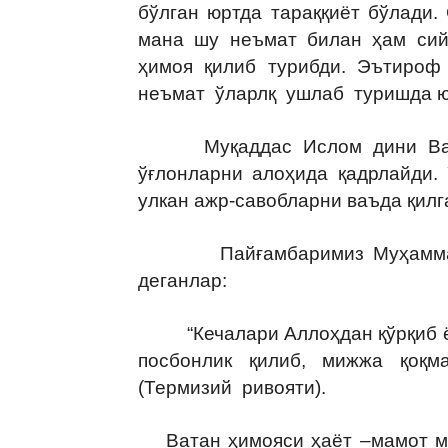
бўлган юртда тараққиёт бўлади
мана шу неъмат билан ҳам сий
ҳимоя қилиб турибди. Эътироф
неъмат ўларлқ ушлаб туришда ю
Муқаддас Ислом дини Ватан
ўғлонларни алоҳида қадрлайди.
улкан ажр-савобларни ваъда қилг
Пайғамбаримиз Муҳаммад с
деганлар:
“Кечалари Аллоҳдан қўрқиб ёш 
посбонлик қилиб, мижжа қоқма
(Термизий ривояти).
Ватан ҳимояси ҳаёт –мамот ма