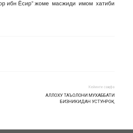
ор ибн Ёсир” жоме масжиди имом хатиби
Кейинги саҳифа
АЛЛОХУ ТАЪОЛОНИ МУХАББАТИ
БИЗНИКИДАН УСТУНРОҚ