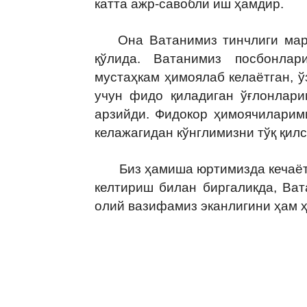
катта ажр-савобли иш ҳамдир.
Она Ватанимиз тинчлиги мард,
қўлида. Ватанимиз посбонлар
мустаҳкам ҳимоялаб келаётган, 
учун фидо қиладиган ўғлонлари
арзийди. Фидокор ҳимоячиларими
келажагидан кўнглимизни тўқ қил
Биз ҳамиша юртимизда кечаётг
келтириш билан биргаликда, Ва
олий вазифамиз эканлигини ҳам ҳ