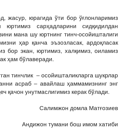
 жасур, юрагида ўти бор ўғлонларимиз
и юртимиз сарҳадларини сидқидилдан
ўзини мана шу юртнинг тинч-осойишталиги
мизни ҳар қанча эъзозласак, ардоқласак
з бор экан, юртимиз, халқимиз, оиламиз
сак ҳам бўлаверади.
ан тинчлик – осойишталикларга шукрлар
танни асраб – авайлаш ҳаммамизнинг энг
еч қачон унутмаслигимиз керак бўлади.
Салимжон домла Матғозиев
Андижон тумани бош имом хатиби