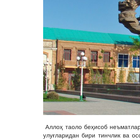
Аллоҳ таоло беҳисоб неъматлар
улуғларидан бири тинчлик ва о