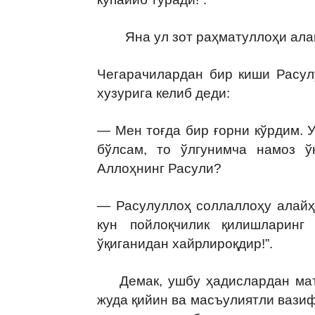
Яна ул зот раҳматуллоҳи алайҳ
Чегарачилардан бир киши Расул
хузурига келиб деди:
— Мен тоғда бир ғорни кўрдим. 
бўлсам, то ўлгунимча намоз ў
Аллоҳнинг Расули?
— Расулуллоҳ соллаллоҳу алайҳ
кун пойлоқчилик қилишларин
ўқиганидан хайрлироқдир!”.
Демак, ушбу ҳадислардан маъл
жуда қийин ва масъулиятли вазиф