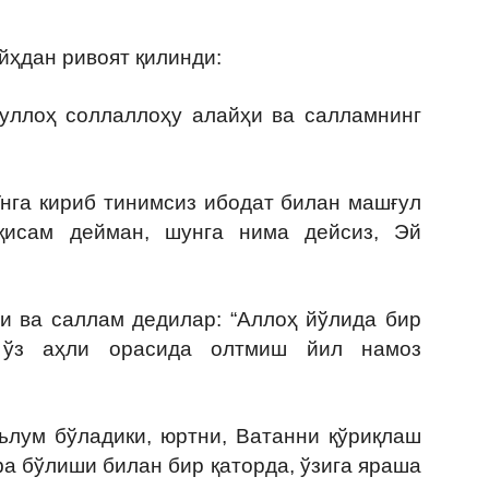
дан ривоят қилинди:
уллоҳ соллаллоҳу алайҳи ва салламнинг
Унга кириб тинимсиз ибодат билан машғул
қисам дейман, шунга нима дейсиз, Эй
и ва саллам дедилар: “Аллоҳ йўлида бир
г ўз аҳли орасида олтмиш йил намоз
ум бўладики, юртни, Ватанни қўриқлаш
а бўлиши билан бир қаторда, ўзига яраша