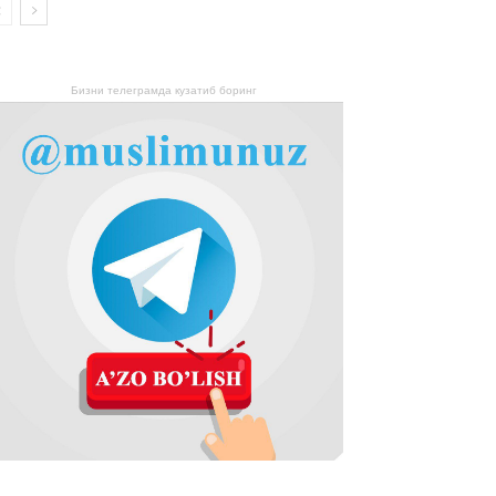
Бизни телеграмда кузатиб боринг