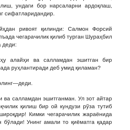
ўлиш, ундаги бор нарсаларни ардоқлаш,
нг сифатларидандир.
дан ривоят қилинди: Салмон Форсий
лъада чегарачилик қилиб турган Шураҳбил
 деди:
ҳу алайҳи ва салламдан эшитган бир
нада руҳлантиради деб умид қиламан?
олинг—деди.
 ва салламдан эшитганман. Ул зот айтар
оқчилик қилиш бир ой кундузи рўза тутиб
хшироқдир! Кимки чегарачилик жараёнида
н бўлади! Унинг амали то қиёматга қадар