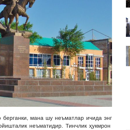
ВАКИЛЛИГИ
 берганки, мана шу неъматлар ичида энг
сойишталик неъматидир. Тинчлик ҳукмрон