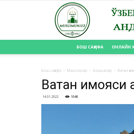
БОШ САҲИФА
ОНЛАЙН 
Бош саҳифа
Мақолалар
Бошқалар
Ватан ҳи
Ватан ҳимояси 
14.01.2022
1048