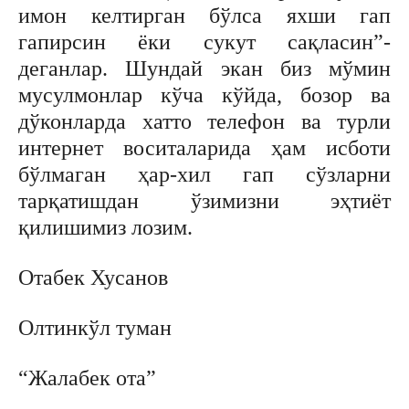
имон келтирган бўлса яхши гап
гапирсин ёки сукут сақласин”-
деганлар. Шундай экан биз мўмин
мусулмонлар кўча кўйда, бозор ва
дўконларда хатто телефон ва турли
интернет воситаларида ҳам исботи
бўлмаган ҳар-хил гап сўзларни
тарқатишдан ўзимизни эҳтиёт
қилишимиз лозим.
Отабек Хусанов
Олтинкўл туман
“Жалабек ота”