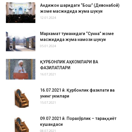
Андижон шаҳридаги “Бош” (Девонабой)
жоме масжидида жума шукуҳи
12.01.2024
Мархамат туманидаги “Сунна” жоме
масжидида жума намози шукуҳи
05.01.2024
ҚУРБОНЛИК АҲКОМЛАРИ ВА
ФАЗИЛАТЛАРИ
16.07.2021
16.07.2021 й. Қурбонлик фазилати ва
унинг ҳукмлари
15.07.2021
09.07.2021 й. Порахўрлик – тараққиёт
кушандаси
08.07.2021