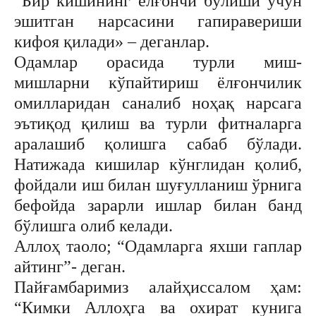
“Бир кишининг ёлғончи бўлиши учун
эшитган нарсасини гапиравериши
кифоя қилади» – деганлар.
Одамлар орасида турли миш-
мишларни кўпайтириш ёлғончилик
омилларидан саналиб ноҳақ нарсага
эътиқод қилиш ва турли фитналарга
аралашиб қолишга сабаб бўлади.
Натижада кишилар кўнглидан қолиб,
фойдали иш билан шуғулланиш ўрнига
бефойда зарарли ишлар билан банд
бўлишга олиб келади.
Аллоҳ таоло; “Одамларга яхши гаплар
айтинг”- деган.
Пайғамбаримиз алайҳиссалом ҳам:
“Кимки Аллоҳга ва охират кунига