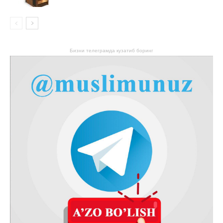
Бизни телеграмда кузатиб боринг