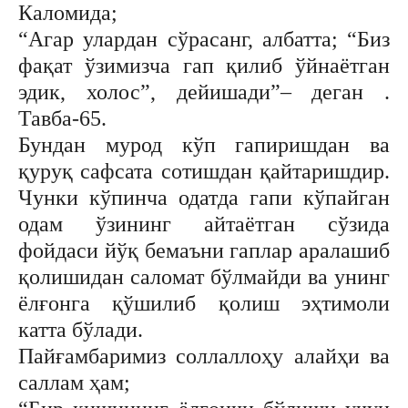
Каломида;
“Агар улардан сўрасанг, албатта; “Биз
фақат ўзимизча гап қилиб ўйнаётган
эдик, холос”, дейишади”– деган .
Тавба-65.
Бундан мурод кўп гапиришдан ва
қуруқ сафсата сотишдан қайтаришдир.
Чунки кўпинча одатда гапи кўпайган
одам ўзининг айтаётган сўзида
фойдаси йўқ бемаъни гаплар аралашиб
қолишидан саломат бўлмайди ва унинг
ёлғонга қўшилиб қолиш эҳтимоли
катта бўлади.
Пайғамбаримиз соллаллоҳу алайҳи ва
саллам ҳам;