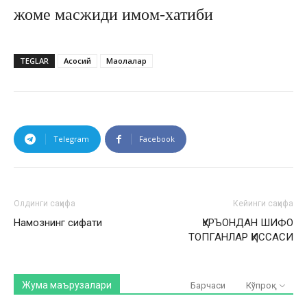
жоме масжиди имом-хатиби
TEGLAR
Асосий
Мақолалар
Telegram
Facebook
Олдинги саҳифа
Кейинги саҳифа
Намознинг сифати
ҚУРЪОНДАН ШИФО
ТОПГАНЛАР ҚИССАСИ
Жума маърузалари
Барчаси
Кўпроқ