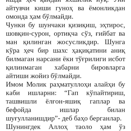
айтувчи киши гуноҳ ва ёмонликдан
омонда ҳам бўлмайди.
Чунки бу шунчаки қизиқиш, эҳтирос,
шовқин-сурон, ортиқча сўз, ғийбат ва
ман қилинган жосусликдир. Шунга
кўра ҳеч бир шахс ҳақиқатини аниқ
билмаган нарсани ёки тўғрилиги исбот
қилинмаган хабарни бировларга
айтиши жойиз бўлмайди.
Имом Молик раҳматуллоҳи алайҳи бу
каби ишларни: “Гап кўпайтириш,
ташвишли ёлғон-яшиқ гаплар ва
бефойда ишлар билан
шуғулланишдир”- деб баҳо берганлар.
Шунингдек Аллоҳ таоло ҳам ўз