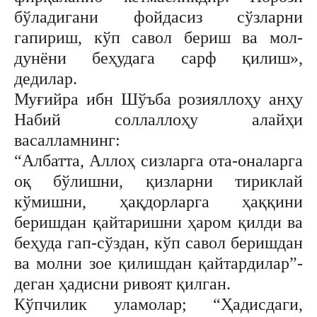
бўладигани фойдасиз сўзларни
гапириш, кўп савол бериш ва мол-
дунёни беҳудага сарф қилиш»,
дедилар.
Муғийра ибн Шўъба розияллоҳу анҳу
Набий соллаллоҳу алайҳи
васалламнинг:
“Албатта, Аллоҳ сизларга ота-оналарга
оқ бўлишни, қизларни тириклай
кўмишни, ҳақдорларга ҳаққини
беришдан қайтаришни ҳаром қилди ва
беҳуда гап-сўздан, кўп савол беришдан
ва молни зое қилишдан қайтардилар”-
деган ҳадисни ривоят қилган.
Кўпчилик уламолар; “Ҳадисдаги,