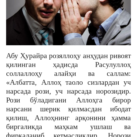
Абу Ҳурайра розяллоҳу анҳудан ривоят
қилинган ҳадисда Расулуллоҳ
соллаллоҳу алайҳи ва саллам:
«Албатта, Аллоҳ таоло сизлардан уч
нарсада рози, уч нарсада норозидир.
Рози бўладигани Аллоҳга бирор
нарсани шерик қилмасдан ибодат
қилиш, Аллоҳнинг арқонини ҳамма
биргаликда маҳкам ушлаш ва
фирқаланиб кетмасликдир. Норози