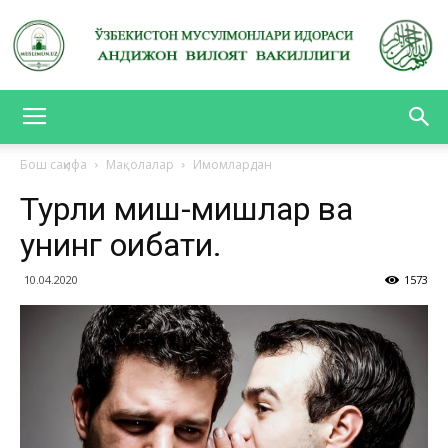
АНДИЖОН
Бош саҳифа
Мақолалар
Имомлардан
Турли миш-мишлар ва
ВИЛОЯТ
унинг оқибати.
10.04.2020
1573
ВАКИЛЛИГИ