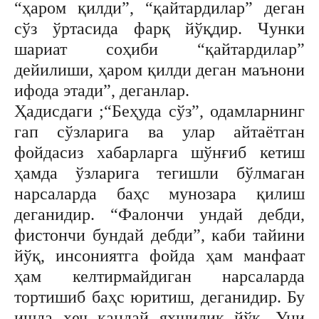
“ҳаром қилди”, “қайтардилар” деган
сўз ўртасида фарқ йўқдир. Чунки
шариат соҳиби “қайтардилар”
дейилиши, ҳаром қилди деган маънони
ифода этади”, деганлар.
Ҳадисдаги ;“Беҳуда сўз”, одамларнинг
гап сўзларига ва улар айтаётган
фойдасиз хабарларга шўнғиб кетиш
ҳамда ўзларига тегишли бўлмаган
нарсаларда баҳс мунозара қилиш
деганидир. “Фалончи ундай дебди,
фистончи бундай дебди”, каби тайини
йўқ, инсониятга фойда ҳам манфаат
ҳам келтирмайдиган нарсаларда
тортишиб баҳс юритиш, деганидир. Бу
ишда ҳеч қандай яхшилик йўқ. Уни