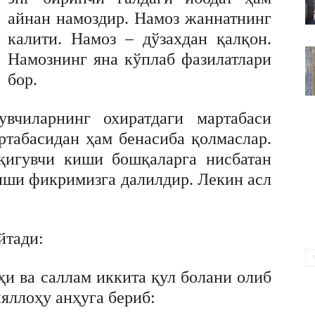
ВАКИЛЛИГИ
айнан намоздир. Намоз жаннатнинг
калити. Намоз – дўзахдан қалқон.
Намознинг яна кўплаб фазилатлари
бор.
увчиларнинг охиратдаги мартабаси
ртабасидан ҳам бенасиба қолмаслар.
қигувчи киши бошқаларга нисбатан
иши фикримизга далилдир. Лекин асл
йтади:
ҳи ва саллам иккита қул болани олиб
яллоҳу анҳуга бериб: