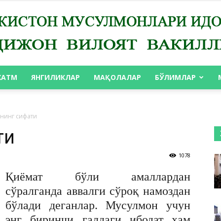
ХАТМ
ЯНГИЛИКЛАР
МАҚОЛАЛАР
БЎЛИМЛАР
АНДИЖОН
нинг сифати
ти
1078
ВИЛОЯТ
Қиёмат бўли амаллардан
сўралганда аввалги сўроқ намоздан
бўлади деганлар. Мусулмон учун
энг биринчи галдаги ибодат ҳам