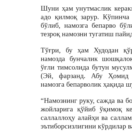
Шуни ҳам унутмаслик керак
адо қилмоқ зарур. Кўпинча
бўлиб, намозга бепарво бў
тезроқ намозни тугатиш пайи
Тўғри, бу ҳам Худодан қў
намозда бунчалик шошқало
ўғли тимсолида бутун мусул
(Эй, фарзанд. Абу Ҳомид Ғ
намозга бепарволик ҳақида ш
“Намознинг руку, сажда ва б
жойларига қўйиб ўқимоқ ке
саллаллоҳу алайҳи ва саллам
эътиборсизлигини кўрдилар в