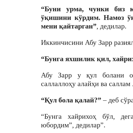
“Буни урма, чунки биз к
ўқишини кўрдим. Намоз ў
мени қайтарган”
, дедилар.
Иккинчисини Абу Зарр разиял
“Бунга яхшилик қил, хайри
Абу Зарр у қул болани оз
саллаллоҳу алайҳи ва саллам 
“Қул бола қалай?”
– деб сўр
“Бунга хайрихоҳ бўл, дег
юбордим”, дедилар”.