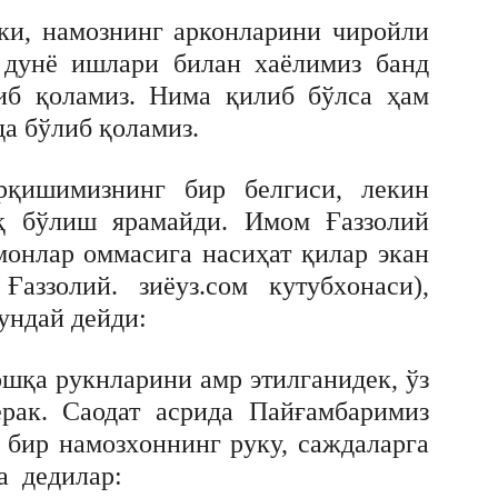
ки, намознинг арконларини чиройли
 дунё ишлари билан хаёлимиз банд
либ қоламиз. Нима қилиб бўлса ҳам
да бўлиб қоламиз.
рқишимизнинг бир белгиси, лекин
қ бўлиш ярамайди. Имом Ғаззолий
монлар оммасига насиҳат қилар экан
аззолий. зиёуз.сом кутубxонаси),
ундай дейди:
ошқа рукнларини амр этилганидек, ўз
рак. Саодат асрида Пайғамбаримиз
 бир намозxоннинг руку, саждаларга
а дедилар: