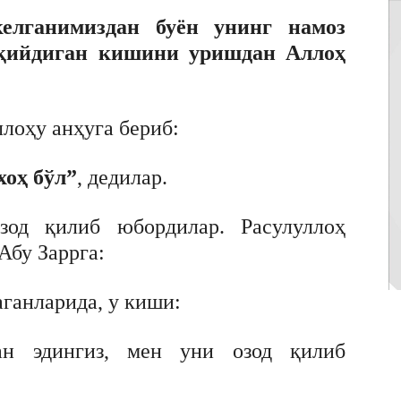
елганимиздан буён унинг намоз
қийдиган кишини уришдан Аллоҳ
лоҳу анҳуга бериб:
хоҳ бўл”
, дедилар.
од қилиб юбордилар. Расулуллоҳ
Абу Заррга:
аганларида, у киши:
ан эдингиз, мен уни озод қилиб