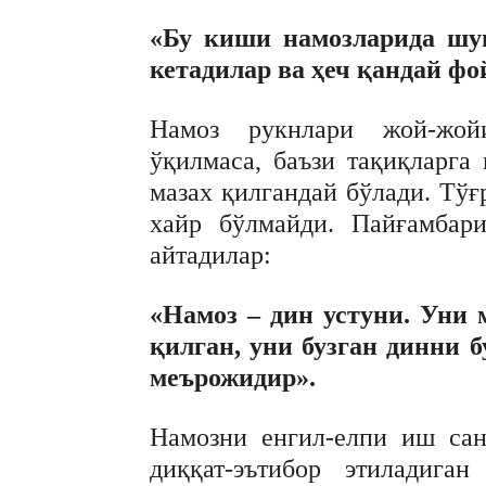
«Бу киши намозларида шун
кетадилар ва ҳеч қандай фо
Намоз рукнлари жой-жой
ўқилмаса, баъзи тақиқларга
мазаx қилгандай бўлади. Тў
xайр бўлмайди. Пайғамбар
айтадилар:
«Намоз – дин устуни. Уни
қилган, уни бузган динни 
меърожидир».
Намозни енгил-елпи иш сан
диққат-эътибор этиладига