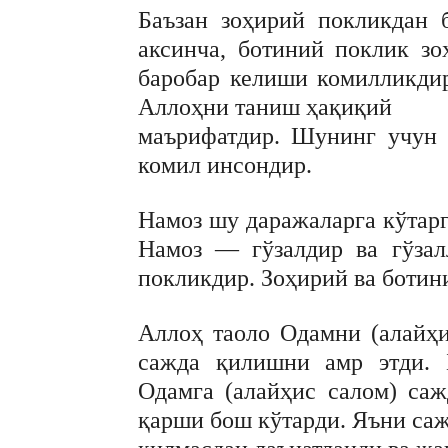
Баъзан зоҳирий покликдан 
аксинча, ботиний поклик зо
баробар келиши комилликдир
Аллоҳни таниш ҳақиқий
маърифатдир. Шунинг учун
комил инсондир.
Намоз шу даражаларга кўтарг
Намоз — гўзалдир ва гўзал
покликдир. Зоҳирий ва ботин
Аллоҳ таоло Одамни (алайҳи
сажда қилишни амр этди. 
Одамга (алайҳис салом) саж
қарши бош кўтарди. Яъни са