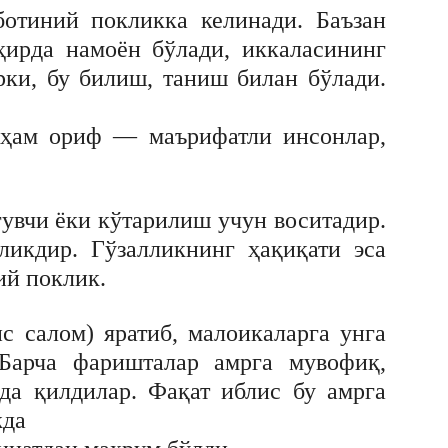
ботиний покликка келинади. Баъзан
ҳирда намоён бўлади, иккаласининг
ки, бу билиш, таниш билан бўлади.
 ҳам ориф — маърифатли инсонлар,
увчи ёки кўтарилиш учун воситадир.
ликдир. Гўзалликнинг ҳақиқати эса
ий поклик.
с салом) яратиб, малоикаларга унга
Барча фаришталар амрга мувофиқ,
да қилдилар. Фақат иблис бу амрга
жда