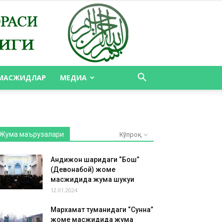
МАСЖИДЛАР
МЕДИА
Жума маърузалари
Кўпроқ
Андижон шаҳридаги “Бош”
(Девонабой) жоме
масжидида жума шукуҳи
12.01.2024
Мархамат туманидаги “Сунна”
жоме масжидида жума