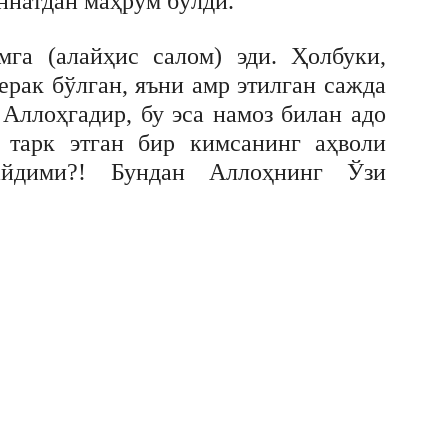
ннатдан маҳрум бўлди.
га (алайҳис салом) эди. Ҳолбуки,
рак бўлган, яъни амр этилган сажда
Аллоҳгадир, бу эса намоз билан адо
 тарк этган бир кимсанинг аҳволи
айдими?! Бундан Аллоҳнинг Ўзи