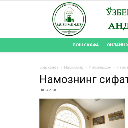
БОШ САҲИФА
ОНЛАЙН 
Бош саҳифа
Мақолалар
Имомлардан
Намоз
Намознинг сифа
10.04.2020