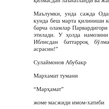
қилмасдан лаънатланди ва жа
Маълумки, унда сажда Одам
кунда беш марта қилиниши ке
барча оламлар Парвардигори 
этилади. У ҳолда намозини
Иблисдан баттарроқ бўлм
асрасин!”
Сулаймонов Абубакр
Мархамат тумани
“Марҳамат”
жоме масжиди имом-хатиби