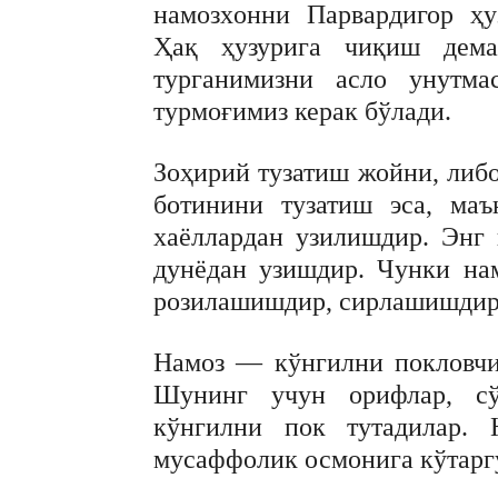
намозxонни Парвардигор ҳу
Ҳақ ҳузурига чиқиш дема
турганимизни асло унутма
турмоғимиз керак бўлади.
Зоҳирий тузатиш жойни, либо
ботинини тузатиш эса, маъ
xаёллардан узилишдир. Энг
дунёдан узишдир. Чунки на
розилашишдир, сирлашишдир,
Намоз — кўнгилни покловчи
Шунинг учун орифлар, сў
кўнгилни пок тутадилар. 
мусаффолик осмонига кўтарг