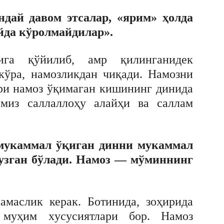
дай давом этсалар, «ярим» ҳолда
йда кўролмайдилар».
ига қўйилиб, амр қилинганидек
 кўра, намозликдан чиқади. Намозни
ғри намоз ўқимаган кишининг динида
имиз саллаллоҳу алайҳи ва саллам
 мукаммал ўқиган динни мукаммал
бузган бўлади. Намоз — мўминнинг
амаслик керак. Ботинида, зоҳирида
н муҳим xусусиятлари бор. Намоз