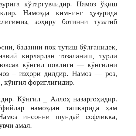
зурига кўтаргувчидир. Намоз ўқиш
кдир. Намозда кимнинг ҳузурида
слигимиз, зоҳиру ботинни тузатиб
сни, баданни пок тутиш бўлганидек,
навий кирлардан тозаланиш, турли
 юксак кўнгил поклиги — кўнгилни
моз – изҳори дилдир. Намоз — роз,
 кўнгил фориғлигидир.
дир. Кўнгил _ Аллоҳ назаргоҳидир.
фийлар намоздан ташқарида ҳам
Намоз инсонни шундай софликка,
увчи амал.