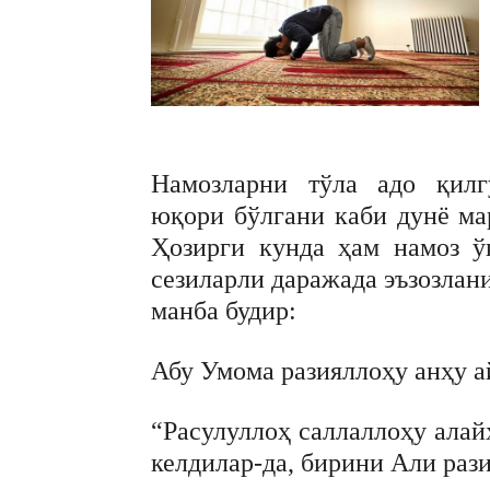
Намозларни тўла адо қилг
юқори бўлгани каби дунё ма
Ҳозирги кунда ҳам намоз ў
сезиларли даражада эъзозлан
манба будир:
Абу Умома разияллоҳу анҳу а
“Расулуллоҳ саллаллоҳу алай
келдилар-да, бирини Али рази