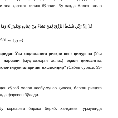
си эса ҳаракат қилиш бўлади. Бу ҳақда Аллоҳ таоло
قُلْ
إِنَّ رَبِّي يَبْسُطُ الرِّزْقَ لِمَنْ يَشَاءُ مِنْ عِبَادِهِ وَيَقْدِرُ لَهُ وَمَا أ
(سورة سباء/39).
аридан Ўзи хоҳлаганига ризқни кенг қилур ва
(Ўзи
р нарсани
(муҳтожларга холис)
эҳсон қилсангиз,
изқлантирувчиларнинг яхшисидир”
(Сабаъ
сураси, 39-
дан сўраб ҳалол касбу-ҳунар қилсак, берган ризқига
нада фаровон бўлади.
бу корларига барака бериб, халқимиз турмушида