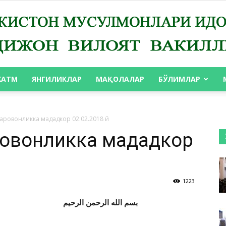
ХАТМ
ЯНГИЛИКЛАР
МАҚОЛАЛАР
БЎЛИМЛАР
АНДИЖОН
аровонликка мададкор 02.02.2018 й
ровонликка мададкор
ВИЛОЯТ
1223
بسم الله الرحمن الرحيم