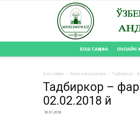
БОШ САҲИФА
ОНЛАЙН 
Бош саҳифа
Жума маърузалари
Тадбиркор – ф
Тадбиркор – фа
02.02.2018 й
30.01.2018