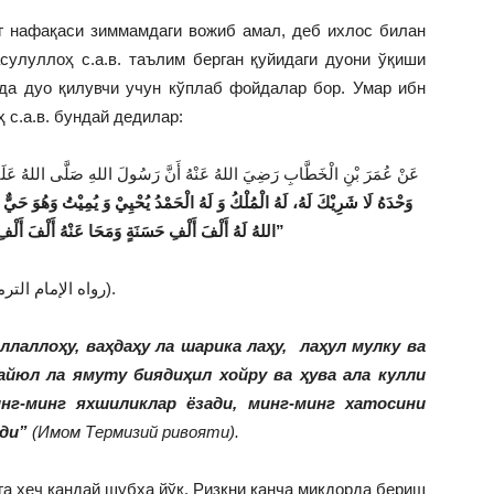
г нафақаси зиммамдаги вожиб амал, деб ихлос билан
сулуллоҳ с.а.в. таълим берган қуйидаги дуони ўқиши
да дуо қилувчи учун кўплаб фойдалар бор. Умар ибн
 с.а.в. бундай дедилар:
عَنْ عُمَرَ بْنِ الْخَطَّابِ رَضِيَ اللهُ عَنْهُ أَنَّ رَسُولَ اللهِ صَلَّى اللهُ عَل: “
وَحْدَهُ لَا شَرِيْكَ لَهُ، لَهُ الْمُلْكُ وَ
لَهُ الْحَمْدُ يُحْيِيْ وَ
يُمِيْتُ وَهُوَ حَيٌّ 
اللهُ لَهُ أَلْفَ أَلْفِ حَسَنَةٍ وَمَحَا عَنْهُ أَلْفَ أَلْفِ سَيِّئَةٍ وَرَفَعَ لَهُ أَلْفَ أَلْفِ دَرَجَةٍ”
(رواه الإمام الترمذي).
ллаллоҳу, ваҳдаҳу ла шарика лаҳу, лаҳул мулку ва
ҳайюл ла ямуту биядиҳил хойру ва ҳува ала кулли
нг-минг яхшиликлар ёзади, минг-минг хатосини
ади”
(Имом Термизий ривояти).
га ҳеч қандай шубҳа йўқ. Ризқни қанча миқдорда бериш