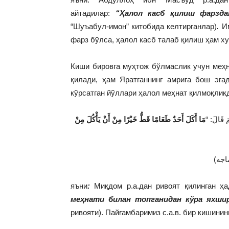
айтадилар:
“Ҳалол касб қилиш фарзда
“Шуъабул-имон” китобида келтирганлар)
.
Им
фарз бўлса, ҳалол касб талаб қилиш ҳам х
Киши бировга муҳтож бўлмаслик учун меҳн
қилади, ҳам Яратганнинг амрига бош эгад
кўрсатган йўллари ҳалол меҳнат қилмоқликд
َّمَ قَالَ
مَا أَكَلَ أَحَدٌ طَعَامًا قَطُّ خَيْرًا مِنْ أَنْ يَأْكُلَ مِنْ
(اجه
яъни
:
Миқдом р.а.дан ривоят қилинган ҳа
меҳнати билан топганидан кўра яхши
ривояти). Пайғамбаримиз с.а.в. бир кишини