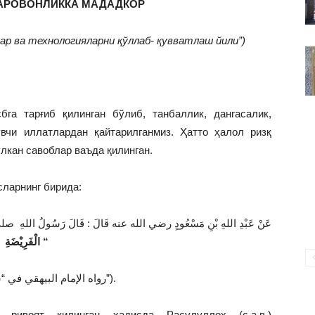
ФАРОВОНЛИККА МАДАДКОР
ВАКИЛЛИГИ
лар ва технологияларни қўллаб- қувватлаш йили”)
га тарғиб қилинган бўлиб, танбаллик, дангасалик,
вчи иллатлардан қайтарилганмиз. Ҳатто ҳалол ризқ
лкан савоблар ваъда қилинган.
сларнинг бирида:
عَنْ عَبْدِ اللهِ بْنِ مَسْعُودٍ رضي الله عنه قَالَ : قَالَ رَسُولُ الله
الْفَرِيْضَةِ “
رواه الإمام البيهقي في “شُعَب الإيمان”).
ривоят қилинган ҳадисда Расулуллоҳ (с.а.в.)