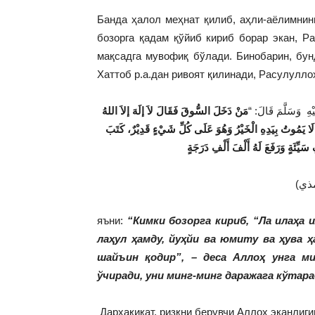
Банда ҳалол меҳнат қилиб, аҳли-аёлимнин
бозорга қадам қўйиб кириб борар экан, Ра
мақсадга мувофиқ бўлади. Бинобарин, бун
Хаттоб р.а.дан ривоят қилинади, Расулуллоҳ
َيْهِ وَسَلَّمَ قَالَ
مَنْ دَخَلَ السُّوقَ فَقَالَ لاَ إلَهَ إلاَ اللهُ
لَا يَمُوتُ بِيَدِهِ الْخَيْرُ وَهُوَ عَلَى كُلِّ شَيْءٍ قَدِيْرٌ، كَتَبَ
яъни:
“Кимки бозорга кириб, “Ла илаҳа и
лаҳул ҳамду, йуҳйи ва юмиту ва ҳува 
шайъин қодир”, – деса Аллоҳ унга ми
ўчиради, уни минг-минг даражага кўтар
Дарҳақиқат, ризқни берувчи Аллоҳ эканлиги