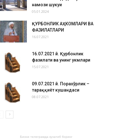
намози шукуҳи
05.01.2024
ҚУРБОНЛИК АҲКОМЛАРИ ВА
ФАЗИЛАТЛАРИ
16.07.2021
16.07.2021 й. Қурбонлик
фазилати ва унинг ҳукмлари
15.07.2021
09.07.2021 й. Порахўрлик –
тараққиёт кушандаси
08.07.2021
Бизни телеграмда кузатиб боринг