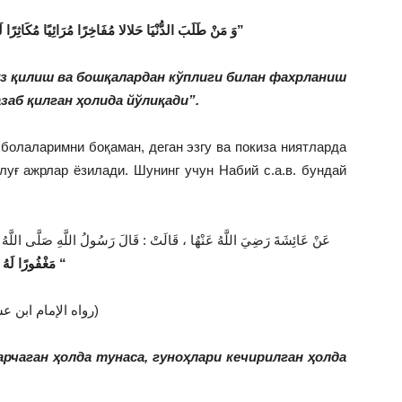
” وَ مَنْ طَلَبَ الدُّنْيَا حَلالا مُفَاخِرًا مُرَائِيًا مُكَاثِرًا لَقِيَ اللَّهَ تَعَالَى وَهُوَ عَلَيْهِ غَضْبَانُ”
ўз қилиш ва бошқалардан кўплиги билан фахрланиш
заб қилган ҳолида йўлиқади”.
 болаларимни боқаман, деган эзгу ва покиза ниятларда
луғ ажрлар ёзилади. Шунинг учун Набий с.а.в. бундай
عَنْ عَائِشَةَ رَضِيَ اللَّهُ عَنْهُا ، قَالَتْ : قَالَ رَسُولُ اللَّهِ صَلَّى اللَّهُ :
مَغْفُورًا لَهُ
“
(رواه الإمام ابن عساكر)
арчаган ҳолда тунаса, гуноҳлари кечирилган ҳолда