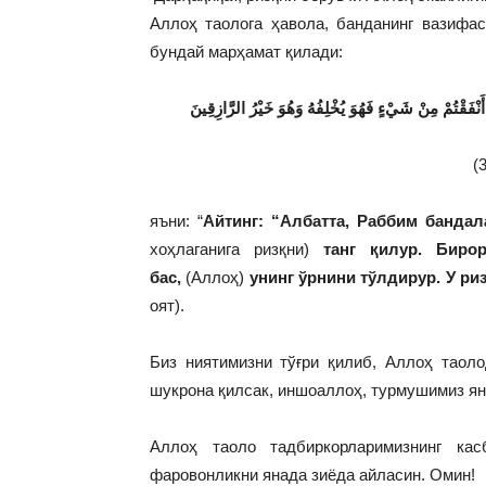
Аллоҳ таолога ҳавола, банданинг вазифа
бундай марҳамат қилади:
َنْفَقْتُمْ مِنْ شَيْءٍ فَهُوَ يُخْلِفُهُ وَهُوَ خَيْرُ الرَّازِقِينَ
яъни: “
Айтинг: “Албатта, Раббим бандал
хоҳлаганига ризқни)
танг қилур. Биро
бас,
(Аллоҳ)
унинг ўрнини тўлдирур. У р
оят).
Биз ниятимизни тўғри қилиб, Аллоҳ таоло
шукрона қилсак, иншоаллоҳ, турмушимиз я
Аллоҳ таоло тадбиркорларимизнинг кас
фаровонликни янада зиёда айласин. Омин!