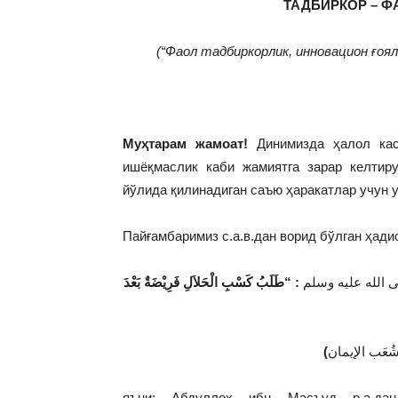
ТАДБИРКОР – 
(“Фаол тадбиркорлик, инновацион ғоя
Муҳтарам жамоат!
Динимизда ҳалол касб
ишёқмаслик каби жамиятга зарар келтиру
йўлида қилинадиган саъю ҳаракатлар учун у
Пайғамбаримиз с.а.в.дан ворид бўлган ҳади
ِ صلى الله عليه وسلم
: “طَلَبُ كَسْبِ الْحَلاَلِ فَرِيْضَةٌ بَعْدَ
(
яъни: Абдуллоҳ ибн Масъуд р.а.дан 