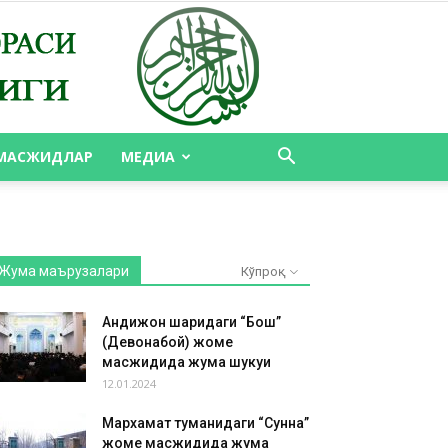
МАСЖИДЛАР
МЕДИА
Жума маърузалари
Кўпроқ
Андижон шаҳридаги “Бош”
(Девонабой) жоме
масжидида жума шукуҳи
12.01.2024
Мархамат туманидаги “Сунна”
жоме масжидида жума