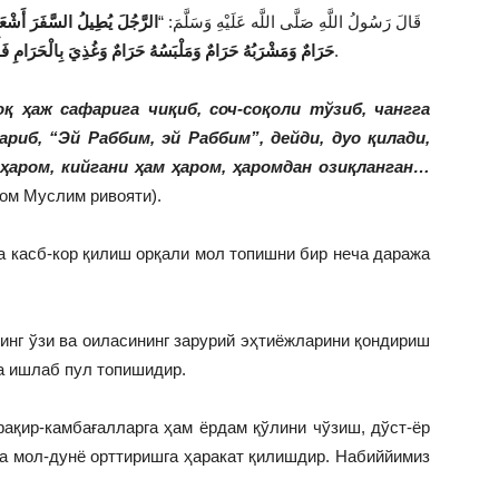
قَالَ
رَسُولُ اللَّهِ صَلَّى اللَّه عَلَيْهِ وَسَلَّمَ: “
الرَّجُلَ يُطِيلُ السَّفَرَ أَشْعَث
رواه الإمام مسلم).
حَرَامٌ وَمَشْرَبُهُ حَرَامٌ وَمَلْبَسُهُ حَرَامٌ وَغُذِيَ بِالْحَرَام” (
оқ ҳаж сафарига чиқиб, соч-соқоли тўзиб, чангга
риб, “Эй Раббим, эй Раббим”, дейди, дуо қилади,
 ҳаром, кийгани ҳам ҳаром, ҳаромдан озиқланган…
ом Муслим ривояти).
а касб-кор қилиш орқали мол топишни бир неча даража
инг ўзи ва оиласининг зарурий эҳтиёжларини қондириш
а ишлаб пул топишидир.
ақир-камбағалларга ҳам ёрдам қўлини чўзиш, дўст-ёр
а мол-дунё орттиришга ҳаракат қилишдир. Набиййимиз