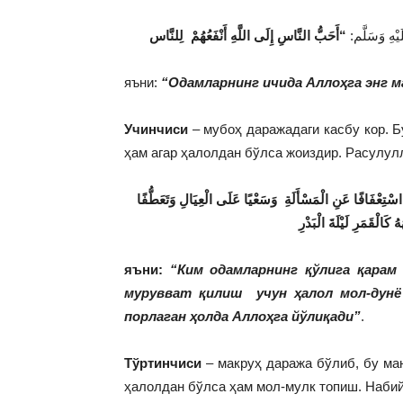
ْهِ وَسَلَّم
яъни:
“Одамларнинг ичида Аллоҳга энг 
Учинчиси
– мубоҳ даражадаги касбу кор. Б
ҳам агар ҳалолдан бўлса жоиздир. Расулулл
: “ِعْفَافًا عَنِ الْمَسْأَلَةِ وَسَعْيًا عَلَى الْعِيَالِ وَتَعَطُّفًا
яъни:
“Ким одамларнинг қўлига қарам 
мурувват қилиш учун ҳалол мол-дунё 
порлаган ҳолда Аллоҳга йўлиқади”
.
Тўртинчиси
– макруҳ даража бўлиб, бу ма
ҳалолдан бўлса ҳам мол-мулк топиш. Набий 