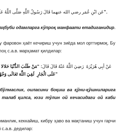
“أَحَبُّ النَّاسِ إِلَى اللَّهِ أَنْفَعُهُمْ لِلنَّاس”.
عَن ابْنِ عُمَر رضي الله عنهما قَالَ رَسُولُ اللَّهِ صَلَّى اللَّهُ عَلَي:
маҳбуби одамларга кўпроқ манфаати етадиганидир
.
у фаровон ҳаёт кечириш учун зиёда мол орттирмоқ. Бу
оҳ с.а.в. марҳамат қилдилар:
عَنْ أبِي هُرَيْرَةَ رَضِيَ اللَّهُ عَنْهُ قَالَ قَالَ
مَنْ طَلَبَ الدُّنْيَا حَلالا اسْت
عَلَى الْجَارِ لَقِيَ اللَّهَ تَعَالَى وَجْهُهُ كَالْقَمَرِ لَيْلَةَ الْبَدْرِ”
бўлмаслик, оиласини боқиш ва қўни-қўшниларига
талаб қилса, юзи тўлин ой кечасидаги ой каби
нманлик, кеккайиш, кибру ҳаво ва мақтаниш учун гарчи
с.а.в. дедилар: