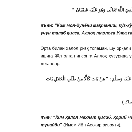
яъни:
“Ким мол-дунёни мақтаниш, кўз-к
учун талаб қилса, Аллоҳ таолога Унга ға
Эрта билан ҳалол ризқ топаман, шу орқали
ишига йўл олган инсонга Аллоҳ ҳузурида у
деганлар:
 عَلَيْهِ وَسَلَّمَ
” مَنْ بَاتَ كَالًّا مِنْ طَلَبِ الْحَلالِ بَاتَ
яъни
:
“Ким ҳалол меҳнат қилиб, ҳориб ч
тунайди”
(
Имом Ибн Асокир ривояти)
.