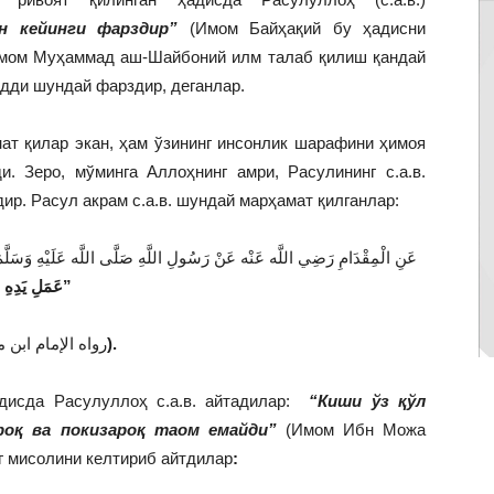
н кейинги фарздир”
(Имом Байҳақий бу ҳадисни
ом Муҳаммад аш-Шайбоний илм талаб қилиш қандай
удди шундай фарздир, деганлар.
ат қилар экан, ҳам ўзининг инсонлик шарафини ҳимоя
и. Зеро, мўминга Аллоҳнинг амри, Расулининг с.а.в.
ир. Расул акрам с.а.в. шундай марҳамат қилганлар:
عَنِ الْمِقْدَامِ رَضِي اللَّه عَنْه عَنْ رَسُولِ اللَّهِ صَلَّى اللَّه عَلَيْهِ وَسَل: “
عَمَلِ يَدِهِ”
رواه الإمام ابن م
).
дисда Расулуллоҳ с.а.в. айтадилар:
“Киши ўз қўл
роқ ва покизароқ таом емайди”
(Имом Ибн Можа
нг мисолини келтириб айтдилар
: