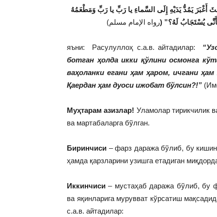
َ أَغْبَرَ يَمُدُّ يَدَيْهِ إِلَى السَّماءِ يا رَبِّ يا رَبِّ وَمَطْعَمُهُ
ِ فَأَنَّى يُسْتَجَابُ لَهُ؟
яъни:
Расулуллоҳ с.а.в. айтадилар:
“
Уз
ботган ҳолда икки қўлини осмонга кўта
ваҳоланки егани ҳам ҳаром, ичгани ҳам
Қаердан ҳам дуоси ижобат бўлсин?!”
(Им
Муҳтарам азизлар!
Уламолар тирикчилик в
ва мартабаларга бўлган.
Биринчиси
– фарз даража бўлиб, бу кишин
ҳамда қарзларини узишга етадиган миқдорд
Иккинчиси
– мустаҳаб даража бўлиб, бу ф
ва яқинларига мурувват кўрсатиш мақсадид
с.а.в. айтадилар: